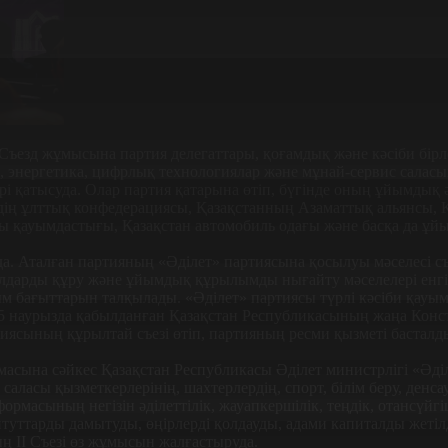
ъезд жұмысына партия делегаттары, қоғамдық жəне кəсіби бірлес
лік, энергетика, цифрлық технологиялар жəне мұнай-сервис саласы
қатысуда. Олар партия қатарына өтіп, бүгінде оның ұйымдық ə
ің ұлттық конфедерациясы, Қазақстанның Азаматтық альянсы, Қ
 қауымдастығы, Қазақстан автомобиль одағы жəне басқа да ұйы
 Аталған партияның «Əділет» партиясына қосылуы мəселесі съ
иалдарды құру жəне ұйымдық құрылымды нығайту мəселелері енгіз
 бағыттарын талқылады. «Əділет» партиясы түрлі кəсіби қауымд
наурызда қабылданған Қазақстан Республикасының жаңа Консти
тиясының құрылтай съезі өтіп, партияның ресми қызметі басталд
ына сəйкес Қазақстан Республикасы Əділет министрлігі «Əділет
ласы қызметкерлерінің, шахтерлердің, спорт, білім беру, денсау
тформасының негізін əділеттілік, жауапкершілік, теңдік, отансүй
туттарды дамытуды, өңірлерді қолдауды, адами капиталды жетілді
 II Съезі өз жұмысын жалғастыруда.