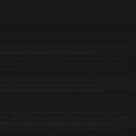
тіктердің өкілдері қатысуда. Іс-шараға құрылыс, денсаулық
н ұсынатын ірі салалық бірлестіктердің, кəсіби
леуетін нығайтуға жəне бағдарламалық мақсаттарын жүзеге
азақстанның мұнай сервистік компаниялар одағы, Қазақстан
мдар бар.
езд делегаттарының қарауына шығарылды. Сонымен қатар II
ілді. Съезд қарсаңында стратегиялық сессия
астықтар мен қоғамдық бірлестіктер өкілдерінің
туциясынан кейін басталған саяси жаңғыру кезеңімен тұспа-
ы.
» саяси партиясын мемлекеттік тіркеуден өткізді. Партия
лық сақтау, ғылым, кəсіпкерлік, IT-сектор, құқық саласы жəне
гіштік жəне прогресс қағидаттары құрайды. Партия заң
руді, цифрландыруды ілгерілетуді жəне бəсекеге қабілетті