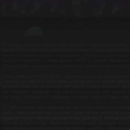
Астанада «Əділет» партиясының II Съезі өз жұмысын бастады. С
сақтау, білім беру, көлік, телекоммуникация, туризм, кəсіпкер
қауымдастықтардың жəне сарапшылық ұйымдардың жетекшілері 
асыруға атсалысуда. Соның ішінде «PARYZ» жұмыс берушілерд
инвесторлары қауымдастығы, Қазақстан байланыс операторлары
Съезд жұмысына «AMANAT» партиясының өкілдері де қатысуда.
Съездің күн тəртібіне партияның одан əрі дамуы, өңірлік фил
ұйымдастырылып, делегаттар партияның алдағы кезеңдегі басым
бастамасымен құрылды. Партияның қалыптасуы 2026 жылғы 15 
тұс келді. 2026 жылғы 7 мамырда Астанада «Əділет» саяси пар
Ал 2026 жылғы 1 маусымда Қазақстан Республикасының заңнамас
еңбек адамдарының, мұнай-сервис жəне тау-кен металлургиясы са
креативті индустрия өкілдерінің басын біріктіреді. Партия пла
үстемдігін нығайтуды, тиімді мемлекеттік жəне қоғамдық инсти
экономиканы қалыптастыруды қолдайды. «Əділет» партиясының