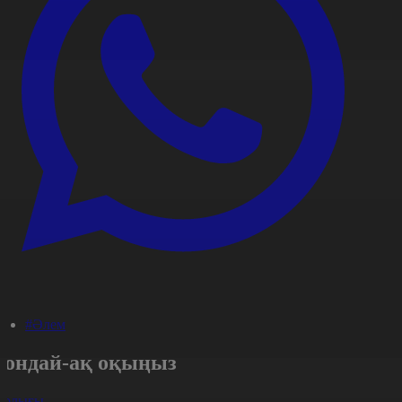
#Әлем
Сондай-ақ оқыңыз
арлығы