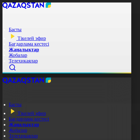
Басты
Тікелей эфир
Бағдарлама кестесі
Жаңалықтар
Жобалар
Телехикаялар
Басты
Тікелей эфир
Бағдарлама кестесі
Жаңалықтар
Жобалар
Телехикаялар