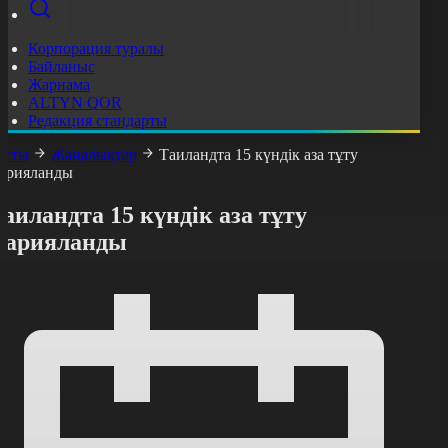
Корпорация туралы
Байланыс
Жарнама
ALTYN QOR
Редакция стандарты
асты
Жаңалықтар
Таиландта 15 күндік аза тұту
арияланды
аиландта 15 күндік аза тұту
жарияланды