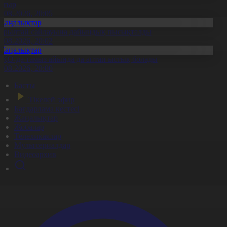
атыр
6.08.2026, 20:05
Жаңалықтар
ұрылтай сайлауына дайындық пысықталды
6.08.2026, 20:02
Жаңалықтар
ҚО-да тамыз айында да аптап ыстық болады
6.08.2026, 20:00
Басты
Тікелей эфир
Бағдарлама кестесі
Жаңалықтар
Жобалар
Телехикаялар
Мультсериалдар
Видеоархив