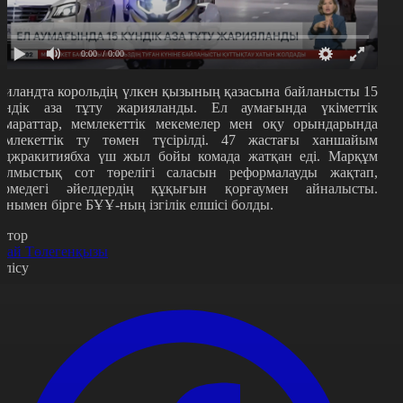
0:00
/ 0:00
аиландта корольдің үлкен қызының қазасына байланысты 15
үндік аза тұту жарияланды. Ел аумағында үкіметтік
имараттар, мемлекеттік мекемелер мен оқу орындарында
емлекеттік ту төмен түсірілді. 47 жастағы ханшайым
аджракитиябха үш жыл бойы комада жатқан еді. Марқұм
ылмыстық сот төрелігі саласын реформалауды жақтап,
үрмедегі әйелдердің құқығын қорғаумен айналысты.
онымен бірге БҰҰ-ның ізгілік елшісі болды.
втор
рай Төлегенқызы
өлісу