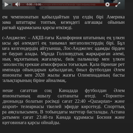
0:00
/ 0:00
лем чемпионатын қабылдайтын үш елдің бірі Америка
ұрама штаттары топтық кезеңдегі алғашқы ойынын
арагвай құрамасына қарсы өткізеді.
ос-Анджелес – АҚШ-тағы Калифорния штатының ең үлкен
аласы әрі әлемдегі ең танымал мегаполистердің бірі. Бұл
алаға келгендердің айтуынша, Лос-Анджелес адамды бірден
зіне баурап алады. Мұнда Голливудтың жарқыраған әлемі,
ынық мұхитының жағалауы, биік пальмалар мен үлкен
егаполистің ерекше атмосферасы тоғысқан. Қала бірнеше рет
лимпиада ойындарын қабылдаған, биыл футболдан Әлем
емпионаты мен 2028 жылы жазғы Олимпиаданың басты
рталықтарының біріне айналмақ.
ірнеше сағаттан соң Канадада футболдан Әлем
емпионатының ашылу салтанаты өтеді. «Торонто»
тадионында болатын рәсімді сағат 22:40 «Qazaqstan» және
Qazsport» телеарнасы тікелей эфирде көрсетеді. Спорттық
ара аяқталысымен, В тобындағы матчтар басталады. Астана
ақытымен сағат 23:40-та Канада құрамасы Босния және
ерцеговинаға қарсы ойнайды.