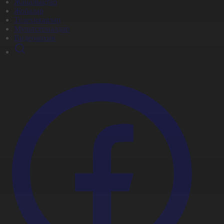
Жаңалықтар
Жобалар
Телехикаялар
Мультсериалдар
Видеоархив