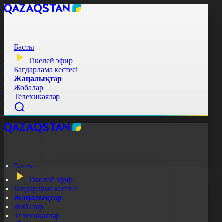
Басты
Тікелей эфир
Бағдарлама кестесі
Жаңалықтар
Жобалар
Телехикаялар
Басты
Тікелей эфир
Бағдарлама кестесі
Жаңалықтар
Жобалар
Телехикаялар