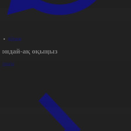
#Әлем
Сондай-ақ оқыңыз
арлығы