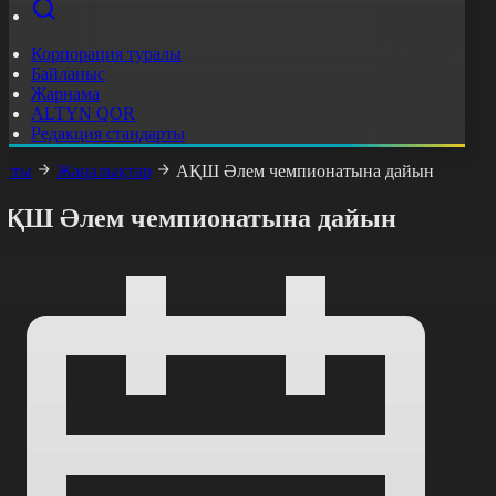
Корпорация туралы
Байланыс
Жарнама
ALTYN QOR
Редакция стандарты
асты
Жаңалықтар
АҚШ Әлем чемпионатына дайын
АҚШ Әлем чемпионатына дайын