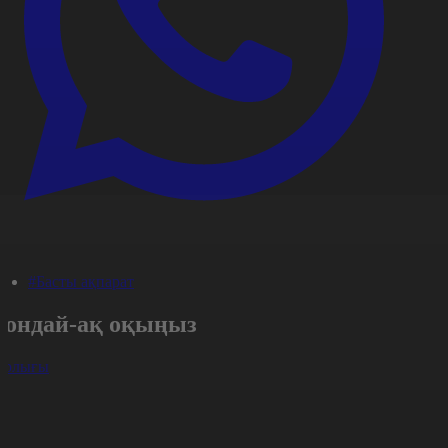
#Басты ақпарат
Сондай-ақ оқыңыз
арлығы