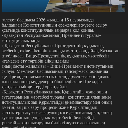
емлекет басшысы 2026 жылдың 15 наурызында
абылданған Конституцияның ережелерін жүзеге асыру
ақсатында конституциялық заңдарға қол қойды.
. «Қазақстан Республикасының Президенті туралы»
онституциялық заңы
аң Қазақстан Республикасы Президентінің құқықтық
әртебесін, өкілеттіктерін және қызметін, сондай-ақ Қазақстан
еспубликасы Вице-Президентінің құқықтық мәртебесін
амтамасыз ету тәртібін айқындайды.
аңның басты жаңалығы – Вице-Президент институтының
ұрылуы. Мемлекет басшысының тапсырмасы бойынша
ице-Президент мемлекеттік органдармен өзара іс-қимыл
арысында оның мүдделерін білдіреді және Президент
йқындаған міндеттерді орындайды.
. «Қазақстан Республикасының Құрылтайы және оның
епутаттарының мәртебесі туралы» конституциялық заңы
онституциялық заң Құрылтайды ұйымдастыру мен оның
ызметін, заң шығару процесін және Құрылтайдың
кілеттіктерін жүзеге асырудың өзге де нысандарын, оның
епутаттарының құқықтық мәртебесін белгілейді.
ұрылтай – заң шығарушы билікті жүзеге асыратын ең
оғары өкілді орган.