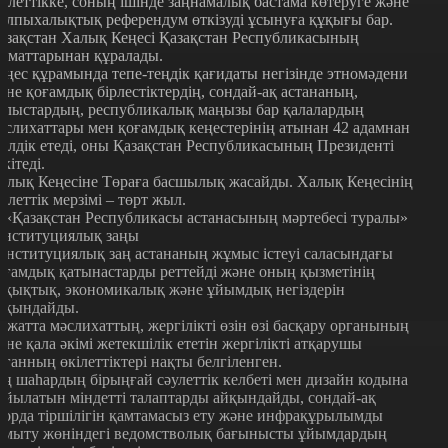
кілеттікке, соның ішінде заңнамалық бастама көтеруге және
алпыхалықтық референдум өткізуді ұсынуға құқығы бар.
азақстан Халық Кеңесі Қазақстан Республикасының
заматтарынан құралады.
еңес құрамында тепе-теңдік қағидаты негізінде этномәдени
әне қоғамдық бірлестіктердің, сондай-ақ астананың,
блыстардың, республикалық маңызы бар қалалардың
әслихаттары мен қоғамдық кеңестерінің атынан 42 адамнан
кілдік етеді, оны Қазақстан Республикасының Президенті
екітеді.
алық Кеңесіне Төраға басшылық жасайды. Халық Кеңесінің
кілеттік мерзімі – төрт жыл.
. «Қазақстан Республикасы астанасының мәртебесі туралы»
онституциялық заңы
онституциялық заң астананың жұмыс істеуі саласындағы
оғамдық қатынастарды реттейді және оның қызметінің
ұқықтық, экономикалық және ұйымдық негіздерін
йқындайды.
ұжатта мәслихаттың, жергілікті өзін өзі басқару органының
әне қала әкімі жетекшілік ететін жергілікті атқарушы
рганның өкілеттіктері нақты белгіленген.
аң шаһардың бірыңғай сәулеттік келбеті мен дизайн кодына
ойылатын міндетті талаптарды айқындайды, сондай-ақ
лорда тіршілігін қамтамасыз ету және инфрақұрылымды
амыту жөніндегі ведомстволық бағынысты ұйымдардың