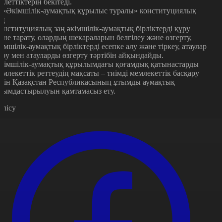
кілеттіктерін бекітеді.
. «Әкімшілік-аумақтық құрылыс туралы» конституциялық
аң
онституциялық заң әкімшілік-аумақтық бірліктерді құру
әне тарату, олардың шекараларын белгілеу және өзгерту,
кімшілік-аумақтық бірліктерді есепке алу және тіркеу, атаулар
еру мен атауларды өзгерту тәртібін айқындайды.
кімшілік-аумақтық құрылымдағы қоғамдық қатынастарды
емлекеттік реттеудің мақсаты – тиімді мемлекеттік басқару
шін Қазақстан Республикасының ұтымды аумақтық
йымдастырылуын қамтамасыз ету.
өлісу