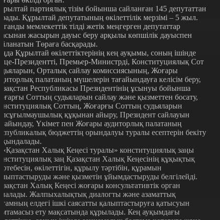
ұрылтай партиялық тізім бойынша сайланған 145 депутаттан
ұрады. Құрылтай депутатының өкілеттілік мерзімі – 5 жыл.
рганды мемлекеттік тілді жетік меңгерген депутаттар
расынан жасырын дауыс беру арқылы көпшілік дауыспен
айланатын Төраға басқарады.
аңда Құрылтай өкілеттіктерінің кең ауқымы, соның ішінде
ице-Президентті, Премьер-Министрді, Конституциялық Сот
удьяларын, Орталық сайлау комиссиясының, Жоғары
удиторлық палатаның мүшелерін тағайындауға келісім беру,
азақстан Республикасы Президентінің ұсынуы бойынша
оғарғы Соттың судьяларын сайлау және қызметтен босату,
онституциялық Соттың, Жоғарғы Соттың судьяларын
олсұғылмаушылық құқынан айыру, Президент сайлауын
ағайындау, Үкімет пен Жоғары аудиторлық палатаның
еспубликалық бюджеттің орындалуы туралы есептерін бекіту
йқындалады.
. «Қазақстан Халық Кеңесі туралы» конституциялық заңы
онституциялық заң Қазақстан Халық Кеңесінің құқықтық
әртебесін, өкілеттігін, құрылу тәртібін, құрамын
алыптастыруды және қызметін ұйымдастыруды белгілейді.
азақстан Халық Кеңесі жоғары консультативтік орган
аналады. Жалпыхалықтық диалогты және азаматтық
оғамның елдегі ішкі саясатты қалыптастыруға қатысуын
амтамасыз ету мақсатында құрылады. Кең ауқымдағы