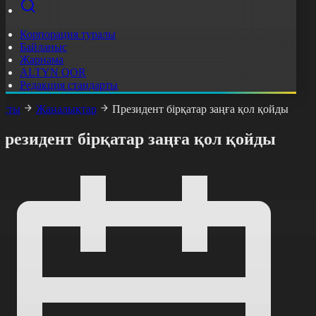
Корпорация туралы
Байланыс
Жарнама
ALTYN QOR
Редакция стандарты
асты
Жаңалықтар
Президент бірқатар заңға қол қойды
резидент бірқатар заңға қол қойды