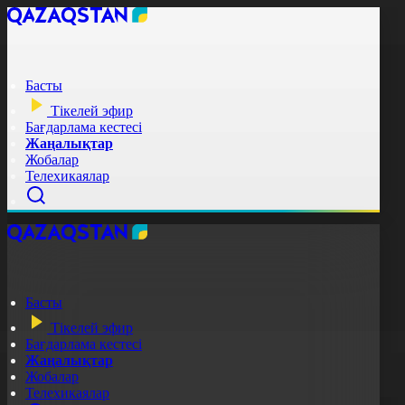
Басты
Тікелей эфир
Бағдарлама кестесі
Жаңалықтар
Жобалар
Телехикаялар
Басты
Тікелей эфир
Бағдарлама кестесі
Жаңалықтар
Жобалар
Телехикаялар