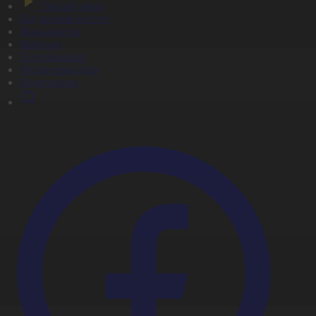
Тікелей эфир
Бағдарлама кестесі
Жаңалықтар
Жобалар
Телехикаялар
Мультсериалдар
Видеоархив