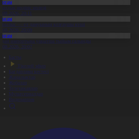
Қоғам
тандық өндіріс өрледі
8.08.2026, 20:11
Қоғам
ұрылыс — ел дамуының қозғаушы күші
8.08.2026, 20:09
Қоғам
идай импортына уақытша тыйым салынды
8.08.2026, 20:07
Басты
Тікелей эфир
Бағдарлама кестесі
Жаңалықтар
Жобалар
Телехикаялар
Мультсериалдар
Видеоархив