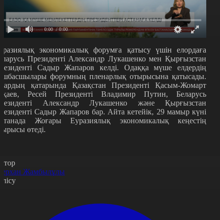
0:00
/ 0:00
уразиялық экономикалық форумға қатысу үшін елордаға
еларусь Президенті Александр Лукашенко мен Қырғызстан
резиденті Садыр Жапаров келді. Одаққа мүше елдердің
өшбасшылары форумның пленарлық отырысына қатысады.
лардың қатарында Қазақстан Президенті Қасым-Жомарт
оқаев, Ресей Президенті Владимир Путин, Беларусь
резиденті Александр Лукашенко және Қырғызстан
резиденті Садыр Жапаров бар. Айта кетейік, 29 мамыр күні
станада Жоғары Еуразиялық экономикалық кеңестің
тырысы өтеді.
втор
ерхан Жамбылұлы
өлісу