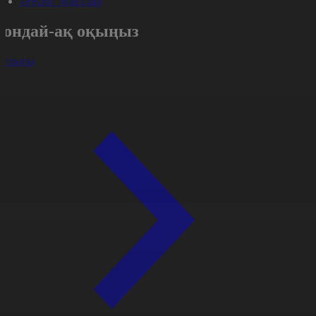
#Ресми оқиғалар
Сондай-ақ оқыңыз
арлығы