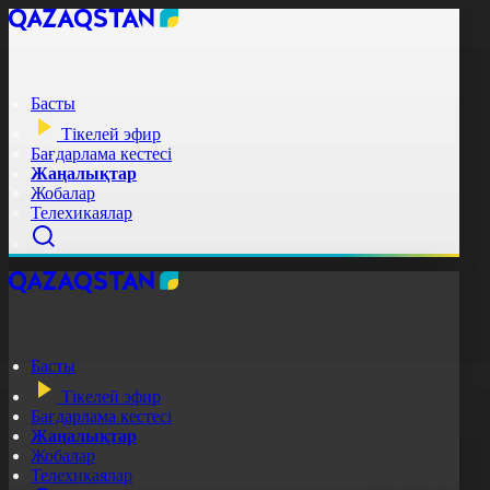
Басты
Тікелей эфир
Бағдарлама кестесі
Жаңалықтар
Жобалар
Телехикаялар
Басты
Тікелей эфир
Бағдарлама кестесі
Жаңалықтар
Жобалар
Телехикаялар