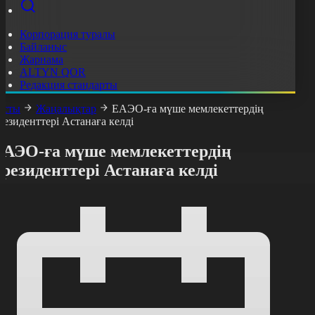
Корпорация туралы
Байланыс
Жарнама
ALTYN QOR
Редакция стандарты
асты
Жаңалықтар
ЕАЭО-ға мүше мемлекеттердің
резиденттері Астанаға келді
ЕАЭО-ға мүше мемлекеттердің
резиденттері Астанаға келді