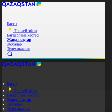
Басты
Тікелей эфир
Бағдарлама кестесі
Жаңалықтар
Жобалар
Телехикаялар
Басты
Тікелей эфир
Бағдарлама кестесі
Жаңалықтар
Жобалар
Телехикаялар