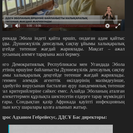
0:00
/ 0:00
фрикада Эбола індеті қайта өршіп, ондаған адам қайтыс
олды. Дүниежүзілік денсаулық сақтау ұйымы халықаралық
еңгейде төтенше жағдай жариялады. Мақсат – ажал
ирусының әлемге тарауына жол бермеу.
онго Демократиялық Республикасы мен Угандада Эбола
ндетінің өршуіне байланысты Дүниежүзілік денсаулық сақтау
йымы халықаралық деңгейде төтенше жағдай жариялады.
егенмен әлемдік агенттік өкілдерінің мәлімдеуінше,
ундибугйо вирусынан басталған ауру пандемиялық төтенше
хуал критерийлеріне сәйкес емес. Алайда Эболаның аталған
емлекеттермен құрлықта шектесетін елдерге тарау мүмкіндігі
оғары. Сондықтан қазір Африкада қауіпті инфекцияның
олын кесу шаралары қолға алынып жатыр.
едрос Адханом Гебрейесус, ДДСҰ Бас директоры:
Бүгін Дүниежүзілік денсаулық сақтау ұйымы
өзінің төтенше жағдайларға арналған қорынан