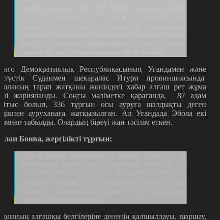
жедел көмекке 500 000 АҚШ долларын бөлді.
Басты шараларға өзара байланыстың
қауіптілігін ескерту, індетті бақылауды
күшейту, жұқтыру оқиғаларын белсенді түрде
анықтау, клиникалық көмектің қолжетімділігін
арттыру және зертханалық тест кіреді.
онго Демократиялық Республикасының Угандамен және
ңтүстік Суданмен шекаралас Итури провинциясында
боланың тарап жатқаны жөніндегі хабар алғаш рет жұма
үні жарияланды. Соңғы мәліметке қарағанда, 87 адам
айтыс болып, 336 тұрғын осы ауруға шалдықты деген
үдікпен ауруханаға жатқызылған. Ал Угандада Эбола екі
дамнан табылды. Олардың біреуі жан тәсілім еткен.
ллан Бонва, жергілікті тұрғын:
Мен алаңдай бастадым. Угандада біреу Эбола
вирусымен жүр деген қауесетті естудің өзі
қорқынышты екен. Осы Кампала қаласында
жұмыс істеймін. Өзге адамдармен араласу қиын
болады. Бұрынғыдай тағы да карантинге
жабылуымыз мүмкін ғой.
боланың алғашқы белгілеріне дененің қалшылдауы, шаршау,