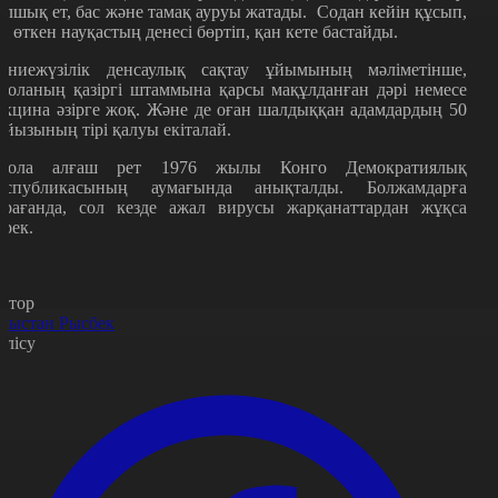
ұлшық ет, бас және тамақ ауруы жатады. Содан кейін құсып,
ші өткен науқастың денесі бөртіп, қан кете бастайды.
үниежүзілік денсаулық сақтау ұйымының мәліметінше,
боланың қазіргі штаммына қарсы мақұлданған дәрі немесе
акцина әзірге жоқ. Және де оған шалдыққан адамдардың 50
айызының тірі қалуы екіталай.
бола алғаш рет 1976 жылы Конго Демократиялық
еспубликасының аумағында анықталды. Болжамдарға
арағанда, сол кезде ажал вирусы жарқанаттардан жұқса
ерек.
втор
рыстан Рысбек
өлісу