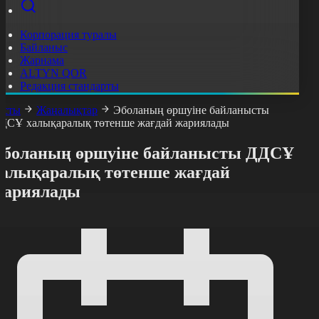
Корпорация туралы
Байланыс
Жарнама
ALTYN QOR
Редакция стандарты
асты
Жаңалықтар
Эболаның өршуіне байланысты
ДСҰ халықаралық төтенше жағдай жариялады
Эболаның өршуіне байланысты ДДСҰ
халықаралық төтенше жағдай
жариялады