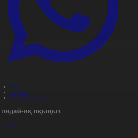
#Білім
#Aqparat
#«Таза Қазақстан»
Сондай-ақ оқыңыз
арлығы