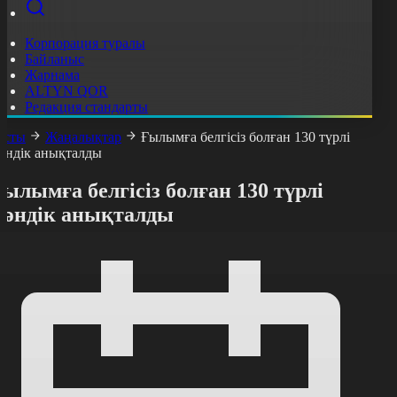
Корпорация туралы
Байланыс
Жарнама
ALTYN QOR
Редакция стандарты
асты
Жаңалықтар
Ғылымға белгісіз болған 130 түрлі
әндік анықталды
ылымға белгісіз болған 130 түрлі
жәндік анықталды