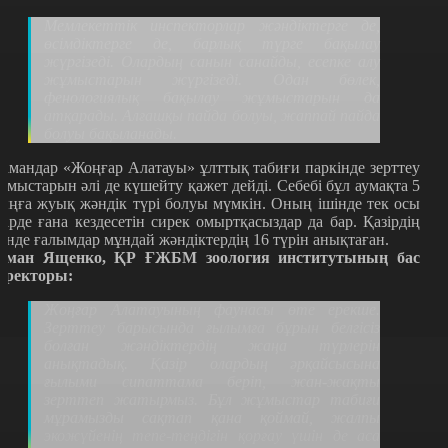
Мемлекеттік инспекторлар жәндіктерге де,
өсімдіктерге де, барлық түрге бақылау
жүргізеді. Олардың санын санайды, есепке алу
жұмыстарын жүргізеді. Одан бөлек,
фенологиялық бақылау жұмыстарын да
атқарады. Алғашқы пайда болуы, жаппай пайда
болуы бақыланады.
амандар «Жоңғар Алатауы» ұлттық табиғи паркінде зерттеу
ұмыстарын әлі де күшейту қажет дейді. Себебі бұл аумақта 5
ыңға жуық жәндік түрі болуы мүмкін. Оның ішінде тек осы
ңірде ғана кездесетін сирек омыртқасыздар да бар. Қазірдің
зінде ғалымдар мұндай жәндіктердің 16 түрін анықтаған.
оман Ященко, ҚР ҒЖБМ зоология институтының бас
иректоры:
Жоңғар Алатауының фаунасы өте ерекше.
Зерттеу барысында ғылымға бұрын белгісіз
болған жәндіктердің жаңа түрлерін
анықтадық. Қазір олардың әрқайсысына
ғылыми сипаттама беріп, жан-жақты
зерттеп жатырмыз. Бұл жұмыстар табиғи
мұрамызды сақтап қана қоймай, жалпы
экожүйенің тепе-теңдігін қорғау үшін де аса