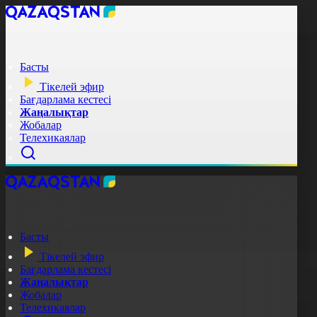
Басты
Тікелей эфир
Бағдарлама кестесі
Жаңалықтар
Жобалар
Телехикаялар
Басты
Тікелей эфир
Бағдарлама кестесі
Жаңалықтар
Жобалар
Телехикаялар