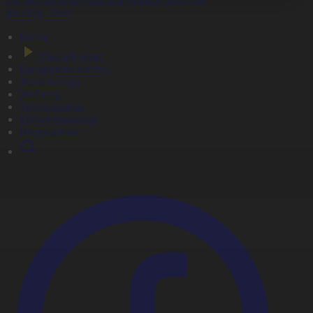
идай импортына уақытша тыйым салынды
8.08.2026, 20:07
Басты
Тікелей эфир
Бағдарлама кестесі
Жаңалықтар
Жобалар
Телехикаялар
Мультсериалдар
Видеоархив