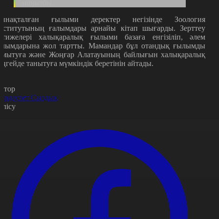
маңызды.
инақталған ғылыми деректер негізінде Зоология
нститутының ғалымдары арнайы кітап шығарды. Зерттеу
әтижелері халықаралық ғылыми базаға енгізіліп, әлем
алымдарына жол тартты. Мамандар бұл отандық ғылымды
амытуға және Жоңғар Алатауының байлығын халықаралық
еңгейде танытуға мүмкіндік беретінін айтады.
втор
ұрдаулет Сыздық
өлісу