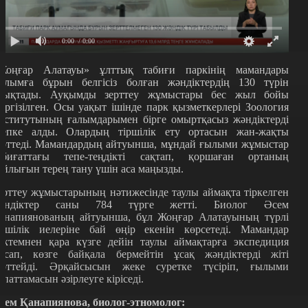
0:00
/ 0:00
Жоңғар Алатауы» ұлттық табиғи паркінің мамандары
ылымға бұрын белгісіз болған жәндіктердің 130 түрін
нықтады. Ауқымды зерттеу жұмыстары бес жыл бойы
үргізілген. Осы уақыт ішінде парк қызметкерлері Зоология
нститутының ғалымдарымен бірге омыртқасыз жәндіктерді
сепке алды. Олардың тіршілік ету ортасын жан-жақты
ерттеді. Мамандардың айтуынша, мұндай ғылыми жұмыстар
абиғаттағы тепе-теңдікті сақтап, қоршаған ортаның
айлығын терең тану үшін аса маңызды.
ерттеу жұмыстарының нәтижесінде таулы аймақта тіркелген
әндіктер саны 784 түрге жетті. Биолог Әсем
анапиянованың айтуынша, бұл Жоңғар Алатауының түрлі
іршілік иелеріне бай өңір екенін көрсетеді. Мамандар
өктемнен қара күзге дейін таулы аймақтарға экспедиция
асап, көзге байқала бермейтін ұсақ жәндіктерді жіті
ерттейді. Әрқайсысын жеке суретке түсіріп, ғылыми
ипаттамасын әзірлеуге кіріседі.
сем Қанапиянова, биолог-этномолог: