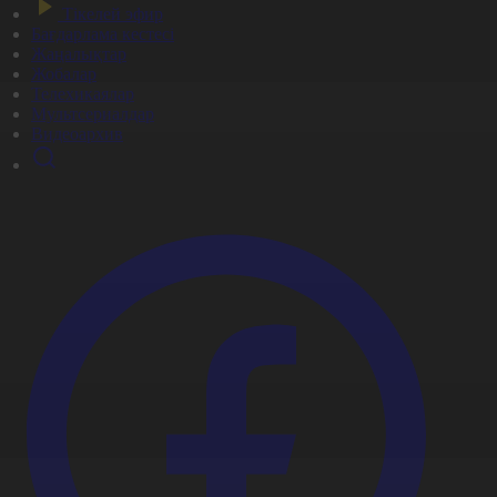
Тікелей эфир
Бағдарлама кестесі
Жаңалықтар
Жобалар
Телехикаялар
Мультсериалдар
Видеоархив