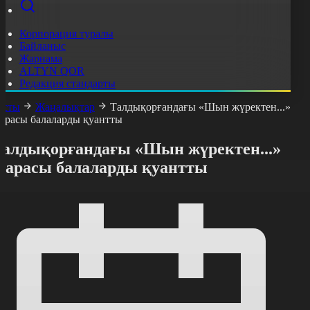
Корпорация туралы
Байланыс
Жарнама
ALTYN QOR
Редакция стандарты
асты
Жаңалықтар
Талдықорғандағы «Шын жүректен...»
арасы балаларды қуантты
Талдықорғандағы «Шын жүректен...»
шарасы балаларды қуантты