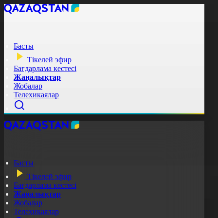
Басты
Тікелей эфир
Бағдарлама кестесі
Жаңалықтар
Жобалар
Телехикаялар
Басты
Тікелей эфир
Бағдарлама кестесі
Жаңалықтар
Жобалар
Телехикаялар