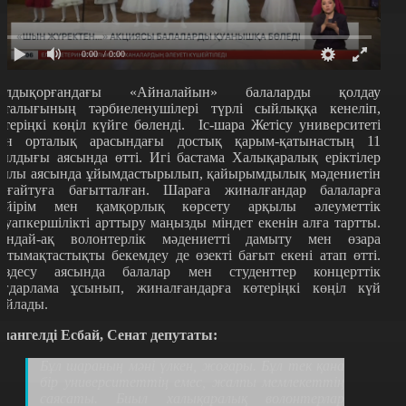
0:00
/ 0:00
алдықорғандағы «Айналайын» балаларды қолдау
рталығының тәрбиеленушілері түрлі сыйлыққа кенеліп,
өтеріңкі көңіл күйге бөленді. Іс-шара Жетісу университеті
ен орталық арасындағы достық қарым-қатынастың 11
ылдығы аясында өтті. Игі бастама Халықаралық еріктілер
ылы аясында ұйымдастырылып, қайырымдылық мәдениетін
ығайтуға бағытталған. Шараға жиналғандар балаларға
ейірім мен қамқорлық көрсету арқылы әлеуметтік
ауапкершілікті арттыру маңызды міндет екенін алға тартты.
ондай-ақ волонтерлік мәдениетті дамыту мен өзара
нтымақтастықты бекемдеу де өзекті бағыт екені атап өтті.
ездесу аясында балалар мен студенттер концерттік
ағдарлама ұсынып, жиналғандарға көтеріңкі көңіл күй
ыйлады.
мангелді Есбай, Сенат депутаты:
Бұл шараның мәні үлкен, жоғары. Бұл тек қана
бір университеттің емес, жалпы мемлекеттің
саясаты. Биыл халықаралық волонтерлар