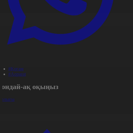
#Қоғам
#Aqparat
Сондай-ақ оқыңыз
арлығы