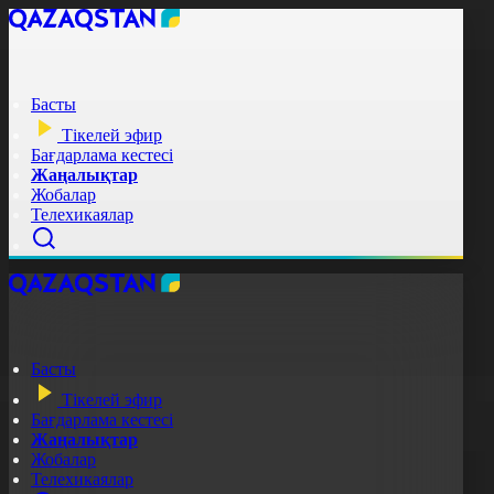
Басты
Тікелей эфир
Бағдарлама кестесі
Жаңалықтар
Жобалар
Телехикаялар
Басты
Тікелей эфир
Бағдарлама кестесі
Жаңалықтар
Жобалар
Телехикаялар