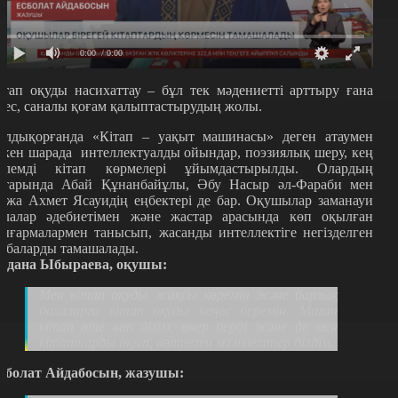
0:00
/ 0:00
ітап оқуды насихаттау – бұл тек мәдениетті арттыру ғана
мес, саналы қоғам қалыптастыру
дың
жолы.
алдықорғанда «Кітап
–
уақыт машинасы» деген атаумен
ткен шарада интеллектуалды ойындар, поэзиялық шеру, кең
өлемді кітап көрмелері ұйымдастырылды. Олардың
атарында Абай Құнанбайұлы, Әбу Насыр әл-Фараби мен
ожа Ахмет Ясауидің еңбектері де бар. Оқушылар заманауи
алалар әдебиетімен және жастар арасында көп оқылған
ығармалармен танысып, жасанды интеллектіге негізделген
обаларды тамашалады.
лдана Ыбыраева, оқушы:
Мен кітап оқуды жақсы көремін және барлық
балаларға кітап оқуды кеңес беремін.
Маған
кітап өте көп білім, өнер берді
ж
әне де мен
кітаптарды оқып, көптеген мәліметтер білдім.
сболат Айдабосын, жазушы: