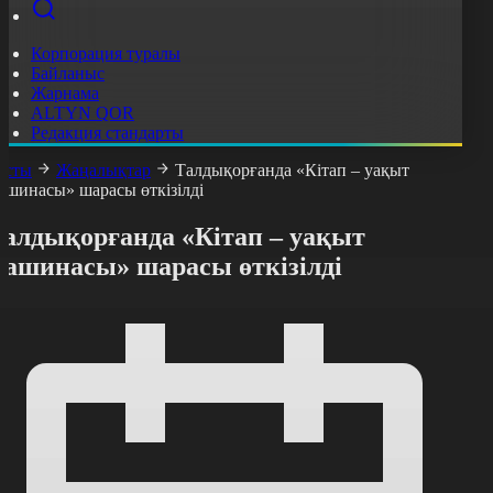
Корпорация туралы
Байланыс
Жарнама
ALTYN QOR
Редакция стандарты
асты
Жаңалықтар
Талдықорғанда «Кітап – уақыт
ашинасы» шарасы өткізілді
Талдықорғанда «Кітап – уақыт
машинасы» шарасы өткізілді