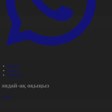
#Қоғам
#Білім
#Aqparat
Сондай-ақ оқыңыз
арлығы