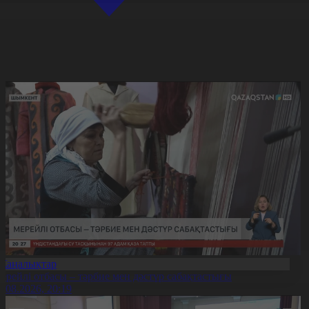
Жаңалықтар
ерейлі отбасы – тәрбие мен дәстүр сабақтастығы
7.08.2026, 20:19