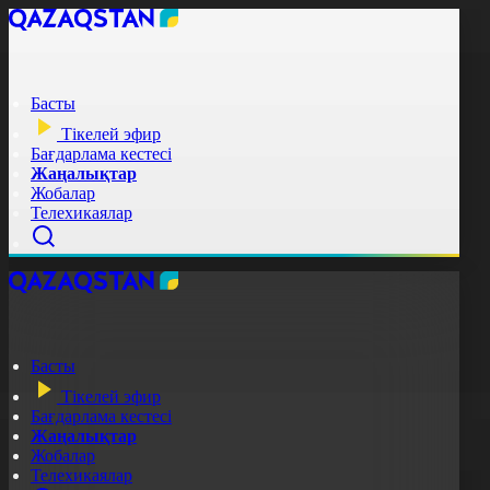
Басты
Тікелей эфир
Бағдарлама кестесі
Жаңалықтар
Жобалар
Телехикаялар
Басты
Тікелей эфир
Бағдарлама кестесі
Жаңалықтар
Жобалар
Телехикаялар