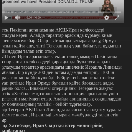
0:00
/ 0:00
ртең Пәкістан астанасында АҚШ-Иран келіссөздері
асталуы керек. Алайда тараптар арасында күрмеуі қиын
ірнеше мәселе бар. Олар – Ливанды ымыраға қосу, Ормұз
ұғазын қайта ашу, тіпті Тегеранның уран байытуға құқығын
ойындауды талап етіп отыр.
ҚШ пен Иран арасындағы екі-апталық ымыра Пәкістанда
оспарланған келіссөздері қарсаңында бұзылуға жақын.
ауласушы тараптар арасындағы шиеленіс Израиль Ливанды
омбалап, бір күнде 300-ден астам адамды өлтіріп, 1100-ін
аралағаннан кейін күшейді. Бейруттегі алапат қантөгіске
ауап ретінде Иран Ормұз бұғазын қайта блокадаға алды.
зраиль болса, Ливандағы операцияны Тегеранға жақтас
иттік «Хезболла» қозғалысының позицияларын жою үшін
үргізгенін мәлімдеп отыр. Алайда авиациялық соққылардан
ерт болғандардың талайы - бейбіт тұрғындар.
азір Тегеран АҚШ-тан Ливанды да соғысты тоқтату туралы
елісімге қосып, Израильді ымыраға мәжбүрлеуді талап етіп
тыр.
аид Хатибзаде, Иран Сыртқы істер министрінің
рынбасары: