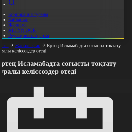
Корпорация туралы
Байланыс
Жарнама
ALTYN QOR
Редакция стандарты
асты
Жаңалықтар
Ертең Исламабадта соғысты тоқтату
уралы келіссөздер өтеді
Ертең Исламабадта соғысты тоқтату
уралы келіссөздер өтеді