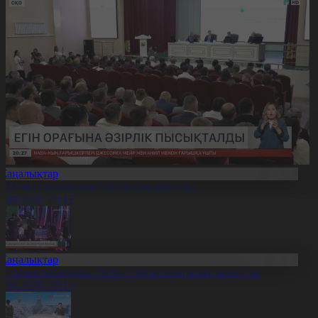
Жаңалықтар
ҚО-да егін орағына әзірлік пысықталды
7.08.2026, 20:17
Жаңалықтар
Болашақ ойындары-2026»: 180 млн қаралым жиналды
7.08.2026, 20:15