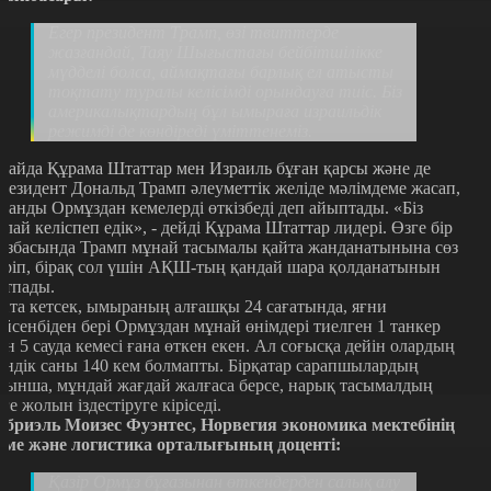
Егер президент Трамп, өзі твиттерде
жазғандай, Таяу Шығыстағы бейбітшілікке
мүдделі болса, аймақтағы барлық ел атысты
тоқтату туралы келісімді орындауға тиіс. Біз
америкалықтардың бұл ымыраға израильдік
режимді де көндіреді үміттенеміз.
лайда Құрама Штаттар мен Израиль бұған қарсы және де
резидент Дональд Трамп әлеуметтік желіде мәлімдеме жасап,
ранды Ормұздан кемелерді өткізбеді деп айыптады. «Біз
ұлай келіспеп едік», - дейді Құрама Штаттар лидері. Өзге бір
азбасында Трамп мұнай тасымалы қайта жанданатынына сөз
еріп, бірақ сол үшін АҚШ-тың қандай шара қолданатынын
йтпады.
йта кетсек, ымыраның алғашқы 24 сағатында, яғни
ейсенбіден бері Ормұздан мұнай өнімдері тиелген 1 танкер
ен 5 сауда кемесі ғана өткен екен. Ал соғысқа дейін олардың
үндік саны 140 кем болмапты. Бірқатар сарапшылардың
йынша, мұндай жағдай жалғаса берсе, нарық тасымалдың
зге жолын іздестіруге кіріседі.
абриэль Моизес Фуэнтес, Норвегия экономика мектебінің
еме және логистика орталығының доценті:
Қазір Ормұз бұғазынан өткендерден салық алу