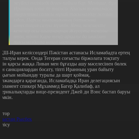
жүйесі енгізіледі деген пайым бар. Меніңше, бұл
Иранның өзіне де тиімсіз. Қысым тоқтамаса,
энергетика саласы мұнай тасымалдау жолын
іздеп, Парсы шығанағының батысына
инвестиция салуы мүмкін. Яғни, келешекте
кемелер осы шығанақтан Жерорта теңізіне
өтіп, тіпті Қара теңіз арқылы да шикізат
тасымалдауға көшуі ықтимал.
ҚШ-Иран келіссөздері Пәкістан астанасы Исламабадта ертең
асталуы керек. Онда Тегеран соғысты біржолата тоқтату
шін қарсы жаққа Ливан мен бұғазды ашу мәселесінен бөлек
зін санкциялардан босату, тіпті Иранның уран байыту
ұқығын мойындау туралы да шарт қоймақ.
олжамдарға қарағанда, Исламабадқа Иран делегациясын
арламент спикері Мұхаммед Багер Қалибаф, ал
мерикалықтарды вице-президент Джей ди Вэнс бастап баруы
үмкін.
втор
рыстан Рысбек
өлісу