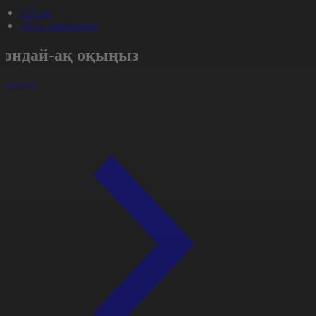
#Әлем
#Күн жаңалығы
Сондай-ақ оқыңыз
арлығы