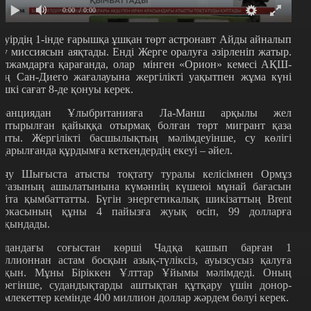
0:00
/ 0:00
әуірдің 1-інде ғарышқа ұшқан төрт астронавт Айды айналып
ту миссиясын аяқтады. Енді Жерге оралуға әзірленіп жатыр.
олжамдарға қарағанда, олар мінген «Орион» кемесі АҚШ-
ың Сан-Диего жағалауына жергілікті уақытпен жұма күні
ешкі сағат 8-де қонуы керек.
ранциядан Ұлыбританияға Ла-Манш арқылы жел
олтырылған қайыққа отырмақ болған төрт мигрант қаза
апты. Жергілікті басшылықтың мәлімдеуінше, су көлігі
ударылғанда құрдымға кеткендердің екеуі – әйел.
аяу Шығыста атысты тоқтату туралы келісімнен Ормұз
ұғазының ашылатынына күмәннің күшеюі мұнай бағасын
айта қымбаттатты. Бүгін энергетикалық шикізаттың Brent
аркасының құны 4 пайызға жуық өсіп, 99 долларға
ақындады.
удандағы соғыстан көрші Чадқа қашып барған 1
иллионнан астам босқын азық-түліксіз, ауызсусыз қалуға
ақын. Мұны Біріккен Ұлттар Ұйымы мәлімдеді. Оның
ерегінше, судандықтарды аштықтан құтқару үшін донор-
емлекеттер кемінде 400 миллион доллар жәрдем бөлуі керек.