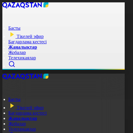
Басты
Тікелей эфир
Бағдарлама кестесі
Жаңалықтар
Жобалар
Телехикаялар
Басты
Тікелей эфир
Бағдарлама кестесі
Жаңалықтар
Жобалар
Телехикаялар