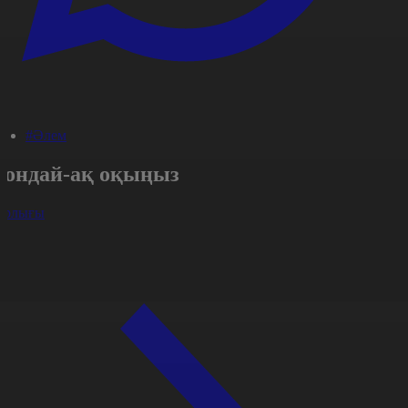
#Әлем
Сондай-ақ оқыңыз
арлығы