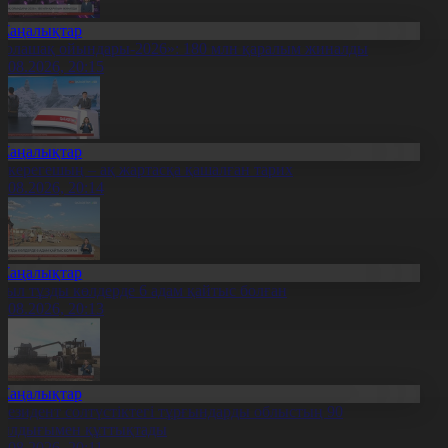
Жаңалықтар
Болашақ ойындары-2026»: 180 млн қаралым жиналды
7.08.2026, 20:15
Жаңалықтар
қкерегешың – ақ жартасқа қашалған тарих
7.08.2026, 20:14
Жаңалықтар
иыл тұзды көлдерде 6 адам қайтыс болған
7.08.2026, 20:13
Жаңалықтар
резидент солтүстіктегі тұрғындарды облыстың 90
ылдығымен құттықтады
7.08.2026, 20:11