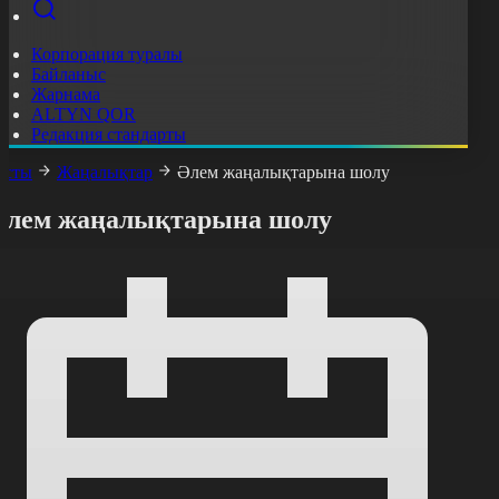
Корпорация туралы
Байланыс
Жарнама
ALTYN QOR
Редакция стандарты
асты
Жаңалықтар
Әлем жаңалықтарына шолу
Әлем жаңалықтарына шолу