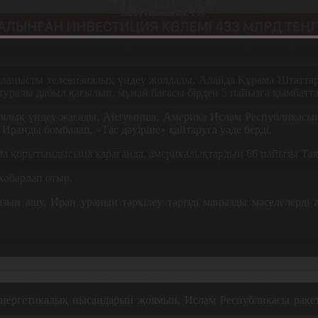
анысты телевизиялық үндеу жолдады. Алайда Құрама Штаттар ли
п туралы дабыл қағылып, мұнай бағасы бірден 5 пайызға қымба
ялық үндеу жасады. Айтуынша, Америка Ислам Республикасында
 Иранды бомбалап, «Тас дәуіріне» қайтаруға уәде берді.
нама қорытындысына қарағанда, америкалықтардың 66 пайызы Та
хабарлап отыр.
зын ашу, Иран уранын тәркілеу тәрізді маңызды мәселелерді 
білетіне нұқсан келтіріп жатырмыз. Иран флоты түгел қирап, ә
акеталары таусылуға жақын немесе істен шықты деуге болады.
, энергетикалық нысандарын жоямын, Ислам Республикасы ракет