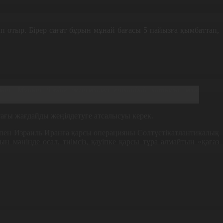
отыр. Бірер сағат бұрын мұнай бағасы 5 пайызға қымбаттап,
ймын. Мұның бәріне жанжалға ешқандай қатысы жоқ
ағы жағдайды жеңілдетуге атсалысуы керек.
пен Израиль Иранға қарсы операцияны Солтүстікатлантикалық
 мәнінде осал, тиімсіз, қауіпке қарсы тұра алмайтын «қағаз