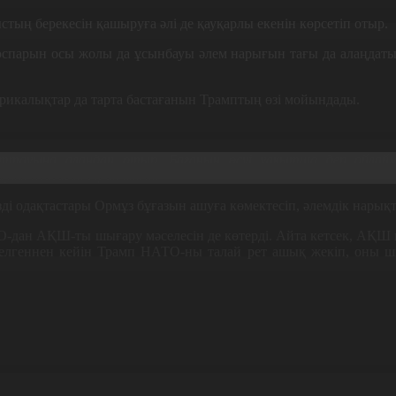
ң берекесін қашыруға әлі де қауқарлы екенін көрсетіп отыр.
парын осы жолы да ұсынбауы әлем нарығын тағы да алаңдатып 
рикалықтар да тарта бастағанын Трамптың өзі мойындады.
баттауына алаңдап отыр. Бағаның өсуі уақытша деп ойла
буыл жасаған Иран кінәлі.
і одақтастары Ормұз бұғазын ашуға көмектесіп, әлемдік нарықт
О-дан АҚШ-ты шығару мәселесін де көтерді. Айта кетсек, АҚШ 
келгеннен кейін Трамп НАТО-ны талай рет ашық жекіп, оны шын