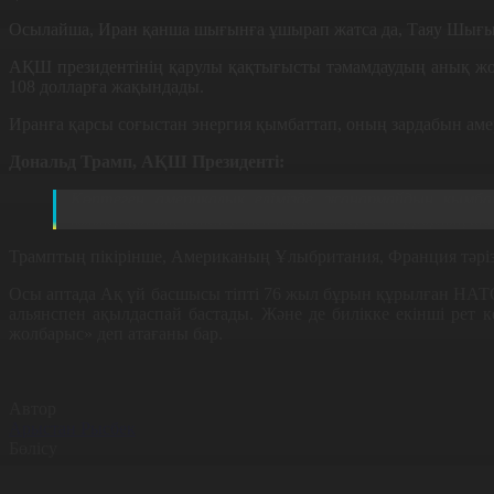
Осылайша, Иран қанша шығынға ұшырап жатса да, Таяу Шығысты
АҚШ президентінің қарулы қақтығысты тәмамдаудың анық жос
108 долларға жақындады.
Иранға қарсы соғыстан энергия қымбаттап, оның зардабын аме
Дональд Трамп, АҚШ Президенті:
Көптеген америкалық елімізде жанармайдың қым
коммерциялық кемелер мен көрші елдерге террорлық ша
Трамптың пікірінше, Американың Ұлыбритания, Франция тәрізд
Осы аптада Ақ үй басшысы тіпті 76 жыл бұрын құрылған НАТ
альянспен ақылдаспай бастады. Және де билікке екінші рет 
жолбарыс» деп атағаны бар.
Автор
Арыстан Рысбек
Бөлісу