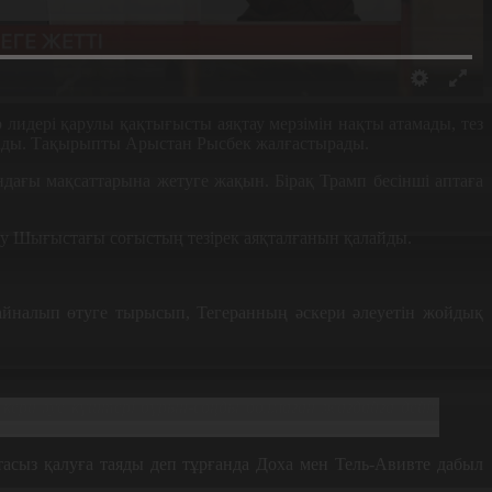
дері қарулы қақтығысты аяқтау мерзімін нақты атамады, тез
ттады. Тақырыпты Арыстан Рысбек жалғастырады.
ғы мақсаттарына жетуге жақын. Бірақ Трамп бесінші аптаға
яу Шығыстағы соғыстың тезірек аяқталғанын қалайды.
айналып өтуге тырысып, Тегеранның әскери әлеуетін жойдық
скери әуе күштері бұрын-соңды болмаған жағдайға дейін
асыз қалуға таяды деп тұрғанда Доха мен Тель-Авивте дабыл