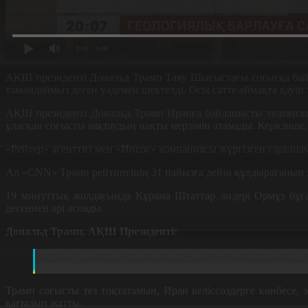
0:00
/ 0:00
АҚШ президенті Дональд Трамп Таяу Шығыстағы соғысқа байл
тәмамдаймыз деген уәдемен шектелді. Осы сәтте аймақта қауі
АҚШ президенті Дональд Трамп Иранға байланысты телевизи
ұласқан соғысты аяқтаудың нақты мерзімін атамады. Керісінше,
«Рейтер» агенттігі мен «Ипсос» компаниясы жүргізген сауал
Ал «CNN» Трамп рейтингінің 31 пайызға дейін құлдырағанын 
19 минуттық жолдауында Құрама Штаттар лидері Ормұз бұға
дегеннен әрі аспады.
Дональд Трамп, АҚШ Президенті:
Біз олардың Америка мен өзгелерге қауіп төндіру қа
зақымданды. Бұл шаруа қолымыздан келді. Олардың р
Трамп соғысты тез тоқтатамын, Иран келіссөздерге көнбесе
қағылып жатты.