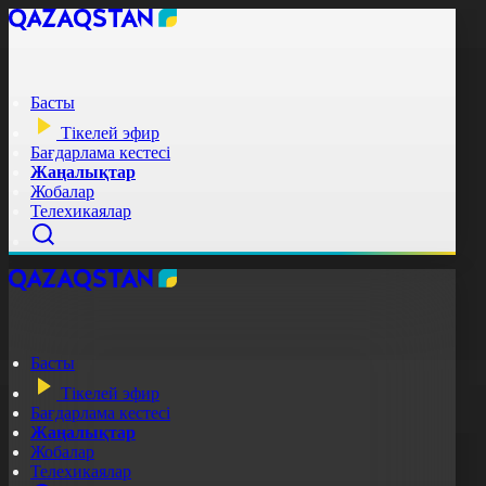
Басты
Тікелей эфир
Бағдарлама кестесі
Жаңалықтар
Жобалар
Телехикаялар
Басты
Тікелей эфир
Бағдарлама кестесі
Жаңалықтар
Жобалар
Телехикаялар