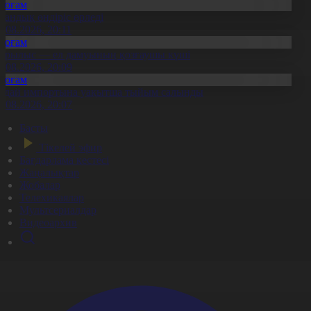
Қоғам
тандық өндіріс өрледі
8.08.2026, 20:11
Қоғам
ұрылыс — ел дамуының қозғаушы күші
8.08.2026, 20:09
Қоғам
идай импортына уақытша тыйым салынды
8.08.2026, 20:07
Басты
Тікелей эфир
Бағдарлама кестесі
Жаңалықтар
Жобалар
Телехикаялар
Мультсериалдар
Видеоархив