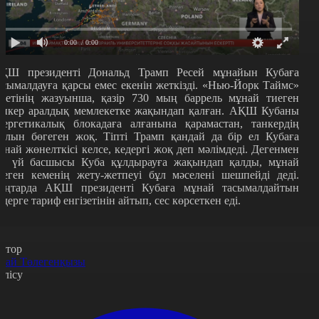
0:00
/ 0:00
ҚШ президенті Дональд Трамп Ресей мұнайын Кубаға
асымалдауға қарсы емес екенін жеткізді. «Нью-Йорк Таймс»
азетінің жазуынша, қазір 730 мың баррель мұнай тиеген
анкер аралдық мемлекетке жақындап қалған. АҚШ Кубаны
нергетикалық блокадаға алғанына қарамастан, танкердің
олын бөгеген жоқ. Тіпті Трамп қандай да бір ел Кубаға
ұнай жөнелткісі келсе, кедергі жоқ деп мәлімдеді. Дегенмен
қ үй басшысы Куба құлдырауға жақындап қалды, мұнай
иеген кеменің жету-жетпеуі бұл мәселені шешпейді деді.
аңтарда АҚШ президенті Кубаға мұнай тасымалдайтын
лдерге тариф енгізетінін айтып, сес көрсеткен еді.
втор
рай Төлегенқызы
өлісу