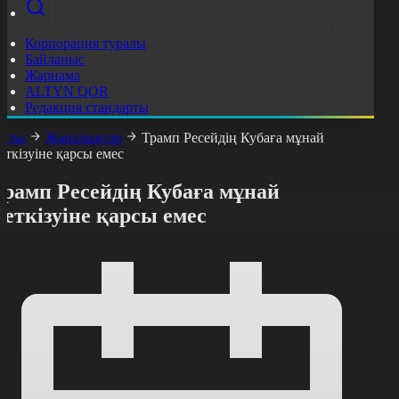
Корпорация туралы
Байланыс
Жарнама
ALTYN QOR
Редакция стандарты
асты
Жаңалықтар
Трамп Ресейдің Кубаға мұнай
еткізуіне қарсы емес
Трамп Ресейдің Кубаға мұнай
еткізуіне қарсы емес