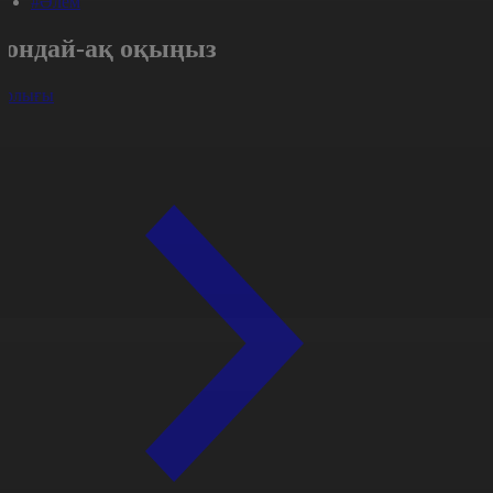
#Әлем
Сондай-ақ оқыңыз
арлығы