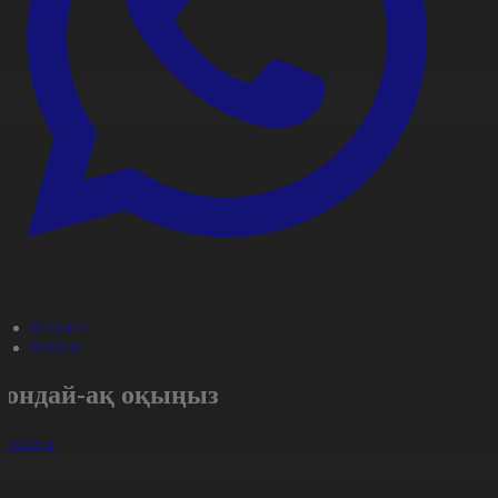
#Оқиға
#Әлем
Сондай-ақ оқыңыз
арлығы