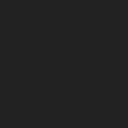
Корпорация туралы
Байланыс
Дистрибуция
Жарнама
Редакция стандарты