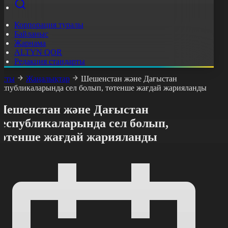
Корпорация туралы
Байланыс
Жарнама
ALTYN QOR
Редакция стандарты
асты
Жаңалықтар
Шешенстан және Дағыстан
еспубликаларында сел болып, төтенше жағдай жарияланды
Шешенстан және Дағыстан
республикаларында сел болып,
төтенше жағдай жарияланды