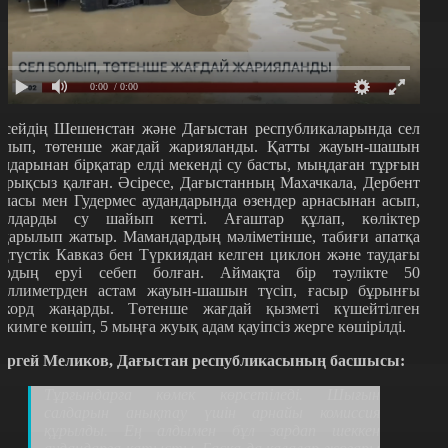
0:00
/ 0:00
есейдің Шешенстан және Дағыстан республикаларында сел
олып, төтенше жағдай жарияланды. Қатты жауын-шашын
алдарынан бірқатар елді мекенді су басты, мыңдаған тұрғын
арықсыз қалған. Әсіресе, Дағыстанның Махачкала, Дербент
аласы мен Гудермес аудандарында өзендер арнасынан асып,
олдарды су шайып кетті. Ағаштар құлап, көліктер
ударылып жатыр. Мамандардың мәліметінше, табиғи апатқа
ңтүстік Кавказ бен Түркиядан келген циклон және таудағы
ардың еруі себеп болған. Аймақта бір тәулікте 50
иллиметрден астам жауын-шашын түсіп, ғасыр бұрынғы
екорд жаңарды. Төтенше жағдай қызметі күшейтілген
ежимге көшіп, 5 мыңға жуық адам қауіпсіз жерге көшірілді.
ергей Меликов, Дағыстан республикасының басшысы:
Тұрғындарға көмек көрсетіледі. Шығын
салдарын анықтау үшін арнайы комиссия
құрылды. Ең алдымен бұл зардап шеккен