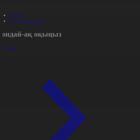
#Әлем
#Күн жаңалығы
Сондай-ақ оқыңыз
арлығы