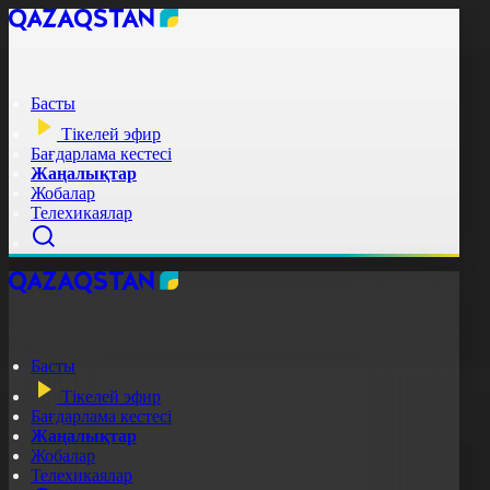
Басты
Тікелей эфир
Бағдарлама кестесі
Жаңалықтар
Жобалар
Телехикаялар
Басты
Тікелей эфир
Бағдарлама кестесі
Жаңалықтар
Жобалар
Телехикаялар