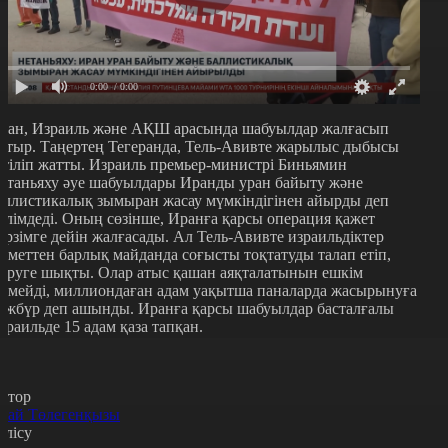
0:00
/ 0:00
ран, Израиль және АҚШ арасында шабуылдар жалғасып
атыр. Таңертең Тегеранда, Тель-Авивте жарылыс дыбысы
стіліп жатты. Израиль премьер-министрі Биньямин
етаньяху әуе шабуылдары Иранды уран байыту және
аллистикалық зымыран жасау мүмкіндігінен айырды деп
әлімдеді. Оның сөзінше, Иранға қарсы операция қажет
ерзімге дейін жалғасады. Ал Тель-Авивте израильдіктер
кіметтен барлық майданда соғысты тоқтатуды талап етіп,
еруге шықты. Олар атыс қашан аяқталатынын ешкім
ілмейді, миллиондаған адам уақытша паналарда жасырынуға
әжбүр деп ашынды. Иранға қарсы шабуылдар басталғалы
зраильде 15 адам қаза тапқан.
втор
рай Төлегенқызы
өлісу