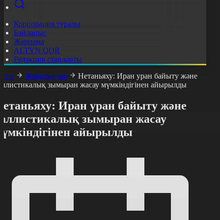
Корпорация туралы
Байланыс
Жарнама
ALTYN QOR
Редакция стандарты
асты
Жаңалықтар
Нетаньяху: Иран уран байыту және
аллистикалық зымыран жасау мүмкіндігінен айырылды
Нетаньяху: Иран уран байыту және
баллистикалық зымыран жасау
мүмкіндігінен айырылды