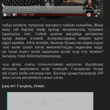
0:00
/ 0:00
ытайда көліктің тұтқасын жасыруға тыйым салынбақ. Жаңа
алапқа сай барлық темір тұлпар механикалық тұтқамен
абдықталуы тиіс. Себебі апатты жағдайда автоматты
ұтқалар жұмыс істемей, жолаушылардың өміріне қауіп
өндіруі мүмкін. Айта кетейік, былтыр Қазақстан көрші елден
ң көп көлік сатып алған мемлекеттердің ондығына кірді.
аңа талап елдегі көлік нарығына қалай әсер етуі мүмкін?
олығырақ тілші бейнематериалында.
ағасы арзан, соңғы технологиямен жасалған. Қытайлық
өліктердің жарнамасы қазір осындай. Сондықтан болар
өрші елден көлік алғандар көп. Былтыр қазақстандықтар 200
ыңнан астам автомобиль сатып алған.
ұрдәулет Сыздық, тілші:
Қытайлық көліктердің көбіне дәл осындай
жасырылған есік тұтқасы қойылады. Яғни
қатты аяз болса, электроника жүйесі істен
шықса, көлік компютері суға малынса, мынадай