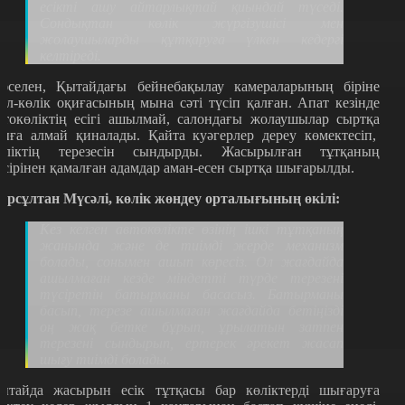
есікті ашу айтарлықтай қиындай түседі.
Сондықтан көлік жүргізушісі мен
жолаушыларды құтқаруға үлкен кедергі
келтіреді.
әселен, Қытайдағы бейнебақылау камераларының біріне
ол-көлік оқиғасының мына сәті түсіп қалған. Апат кезінде
втокөліктің есігі ашылмай, салондағы жолаушылар сыртқа
ыға алмай қиналады. Қайта куәгерлер дереу көмектесіп,
өліктің терезесін сындырды. Жасырылған тұтқаның
есірінен қамалған адамдар аман-есен сыртқа шығарылды.
ұрсұлтан Мүсәлі, көлік жөндеу орталығының өкілі:
Кез келген автокөлікте өзінің ішкі тұтқаның
жанында және де тиімді жерде механизм
болады, сонымен ашып көресіз. Ол жағдайда
ашылмаған кезде міндетті түрде терезені
түсіретін батырманы басасыз. Батырманы
басып, терезе ашылмаған жағдайда бетіңізді
оң жақ бетке бұрып, ұрылатын затпен
терезені сындырып, ертерек әрекет жасап
шығу тиімді болады.
ытайда жасырын есік тұтқасы бар көліктерді шығаруға