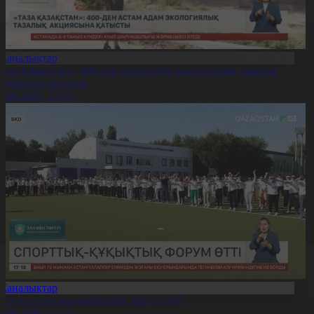
Жаңалықтар
Таза Қазақстан»: 400-ден астам адам экологиялық тазалық
кциясына қатысты
7.08.2026, 17:15
Жаңалықтар
ҚО-да спорттық-құқықтық форум өтті
7.08.2026, 17:14