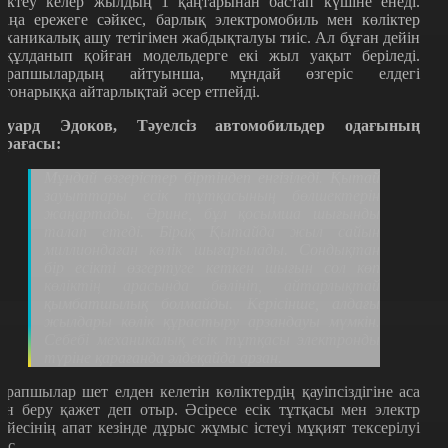
ектеу келер жылдың 1 қаңтарынан бастап күшіне енеді.
аңа ережеге сәйкес, барлық электромобиль мен көліктер
еханикалық ашу тетігімен жабдықталуы тиіс. Ал бұған дейін
ақұлданып қойған модельдерге екі жыл уақыт беріледі.
арапшылардың айтуынша, мұндай өзгеріс елдегі
втонарыққа айтарлықтай әсер етпейді.
дуард Эдоков, Тәуелсіз автомобильдер одағының
өрағасы:
Мұндай өзгерістер біртіндеп енгізіледі. Қытай
зауыттары есік тұтқасының бөлшектерін
жаңартады. Әрине, бұл қосымша шығынды
талап етеді. Бірақ Қытайда жыл сайын
миллиондаған көлік шығарылады. Сондықтан
бір есікті өзгертуге кеткен шығын сол көп
көліктің арасында бөлініп, айтарлықтай
қымбатшылық болмайды. Керісінше, алдағы
жылдары көлік құрастыру арзандауы мүмкін.
Себебі механикалық есік тұтқасы электронды
түріне қарағанда әлдеқайда арзан.
арапшылар шет елден келетін көліктердің қауіпсіздігіне аса
ән беру қажет деп отыр. Әсіресе есік тұтқасы мен электр
үйесінің апат кезінде дұрыс жұмыс істеуі мұқият тексерілуі
иіс.