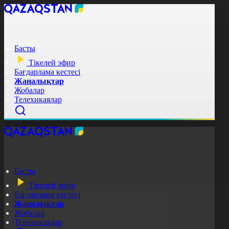
Басты
Тікелей эфир
Бағдарлама кестесі
Жаңалықтар
Жобалар
Телехикаялар
Басты
Тікелей эфир
Бағдарлама кестесі
Жаңалықтар
Жобалар
Телехикаялар