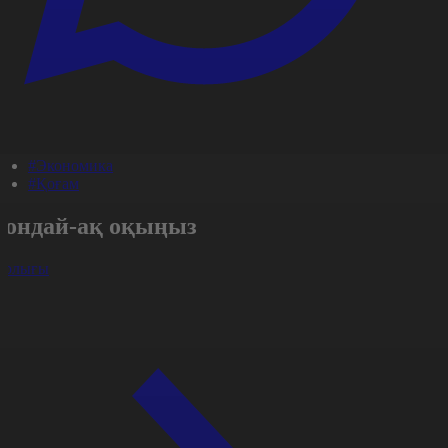
#Экономика
#Қоғам
Сондай-ақ оқыңыз
арлығы