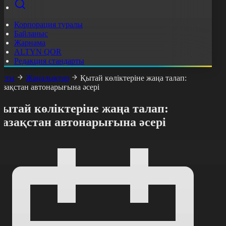
Корпорация туралы
Байланыс
Жарнама
ALTYN QOR
Редакция стандарты
асты
Жаңалықтар
Қытай көліктеріне жаңа талап:
азақстан автонарығына әсері
ытай көліктеріне жаңа талап:
Қазақстан автонарығына әсері