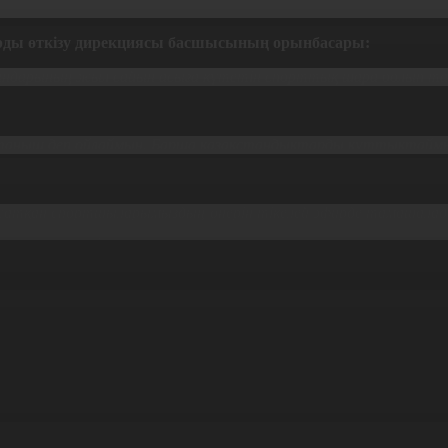
арды өткізу дирекциясы басшысының орынбасары:
ндарының жыл сайын асыға күтетін спорттық шара болып таб
қтаныш деп ойлаймын. Барша қазақстандықтарды құттықтаймын
атқан спортшыларымыздың өнерін тікелей эфирде тамашалады.
лғасын таппақ.