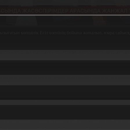
қызығатын көпшілік Есіл өзенінің бойына жиналып, өзара сайысқа
желбіретті. Дәстүрлі додаға қатысушылардың көңіл күйі өте к
 жеңіс қысқы спортқа қызығатын жастарға жаңа серпін сыйл
ім шаңғы жарысына 4 жылдан бері қатысамын. Маған шаңғы ж
емін.
айын қатысамын. Бұқаралық жарыс болған соң қызық.
н қорғап жатқан спортшыларды қолдау мақсатында ұйымдасты
р тасын көтеру, мотоспорт тағысын тағы дегендей. Ұйымдас