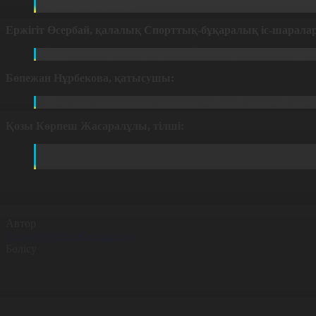
қатысып жатыр.
Ержігіт Өсербай, қалалық Спорттық-бұқаралық іс-шарал
Бұрқасын спорттық шарасы Астана қаласының тұрғы
Бөпежан Нұрбекова, қатысушы:
Мәнерлеп сырғанаудан алғашқы медаліміз керемет ма
Қозы Көрпеш Жасаралұлы, тілші:
Жиналған көпшілік Олимпиада ойындарына қатысып ж
болды. Айта кетейік, дәстүрлі дода келер жылы да жа
Автор
Қозы-Көрпеш Жасаралұлы
Бөлісу