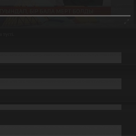
 түсті.
еремет. Өйткені, кеше ғана мәнерлеп сырғанаушы Михаил
аған сияқты.
арысы ұнайды. Таза ауада айналысып жүресің. Бүгінгі
рылып отыр. Дәстүрлі дода биыл спорттың 13 түрінен
тырушылардың айтуынша, жарысқа 2 мыңға жуық тұрғын