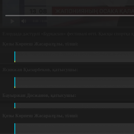
0:00
/ 0:00
Елордада дәстүрлі «Бұрқасын» фестивалі өтті. Қысқы спортқа 
Қозы Көрпеш Жасаралұлы, тілші:
«Бұрқасын» спорт фестивалі биыл 25-ші рет жалауын 
Шайдоров Ақ Олимпиаданың чемпионы атанды. Осынау
Ясинжан Қызарбеков, қатысушы:
Михаил Шайдоровты жеңісімен құттықтаймын! Ал, өз
жарысқа дайындығым жақсы. Орын алам деп үміттен
Бауыржан Досжанов, қатысушы:
Бүгін көңіл күй өте тамаша. «Бұрқасынға» мен жыл с
Қозы Көрпеш Жасаралұлы, тілші:
«Бұрқасын» қысқы Олимпиада ойындарында ел намысы
өтуде. Ол пимамен хоккей, шаңғымен сырғанау, гі