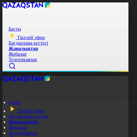
Басты
Тікелей эфир
Бағдарлама кестесі
Жаңалықтар
Жобалар
Телехикаялар
Басты
Тікелей эфир
Бағдарлама кестесі
Жаңалықтар
Жобалар
Телехикаялар