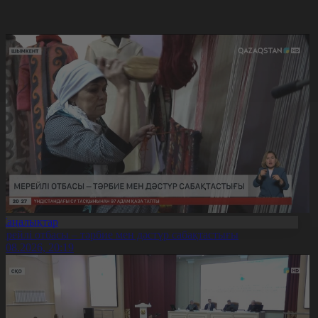
Жаңалықтар
ерейлі отбасы – тәрбие мен дәстүр сабақтастығы
7.08.2026, 20:19