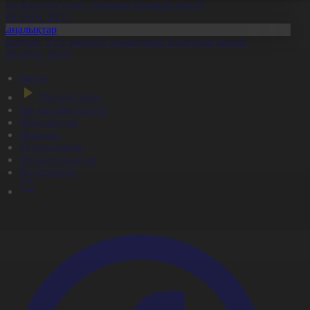
аңа Конституция – жарқын болашақ кепілі
7.08.2026, 20:11
Жаңалықтар
ұрылтай: Үгіт-насихат жұмыстары жалғасып жатыр
7.08.2026, 20:01
Басты
Тікелей эфир
Бағдарлама кестесі
Жаңалықтар
Жобалар
Телехикаялар
Мультсериалдар
Видеоархив