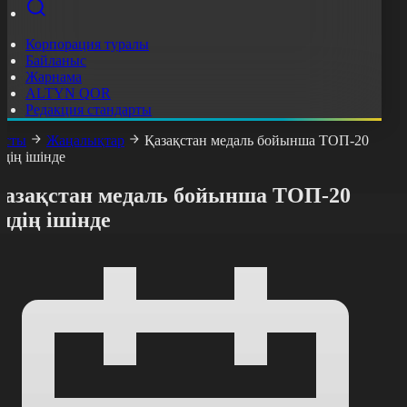
Корпорация туралы
Байланыс
Жарнама
ALTYN QOR
Редакция стандарты
асты
Жаңалықтар
Қазақстан медаль бойынша ТОП-20
лдің ішінде
Қазақстан медаль бойынша ТОП-20
лдің ішінде