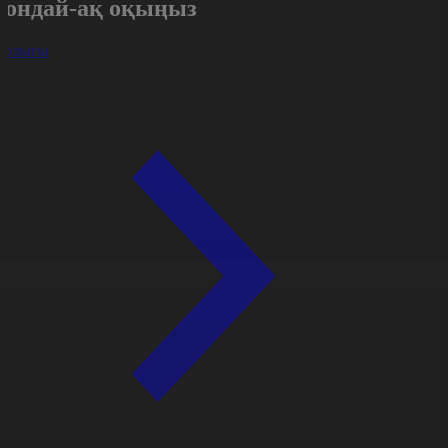
Сондай-ақ оқыңыз
арлығы