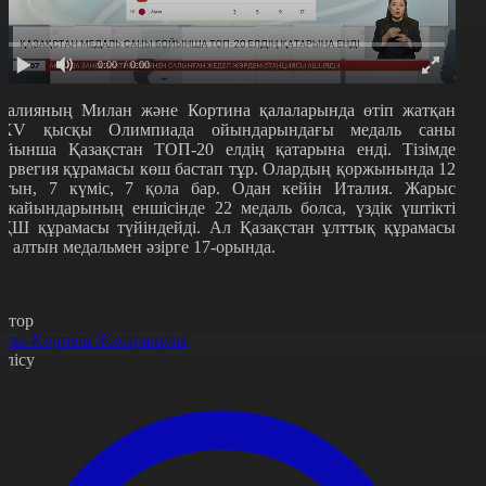
0:00
/ 0:00
талияның Милан және Кортина қалаларында өтіп жатқан
XV қысқы Олимпиада ойындарындағы медаль саны
ойынша Қазақстан ТОП-20 елдің қатарына енді. Тізімде
орвегия құрамасы көш бастап тұр. Олардың қоржынында 12
лтын, 7 күміс, 7 қола бар. Одан кейін Италия. Жарыс
ожайындарының еншісінде 22 медаль болса, үздік үштікті
ҚШ құрамасы түйіндейді. Ал Қазақстан ұлттық құрамасы
ір алтын медальмен әзірге 17-орында.
втор
озы-Көрпеш Жасаралұлы
өлісу