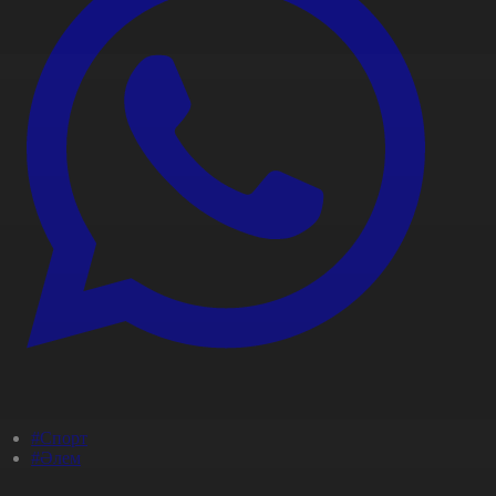
#Спорт
#Әлем