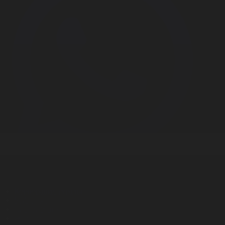
Корпорация туралы
Байланыс
Дистрибуция
Жарнама