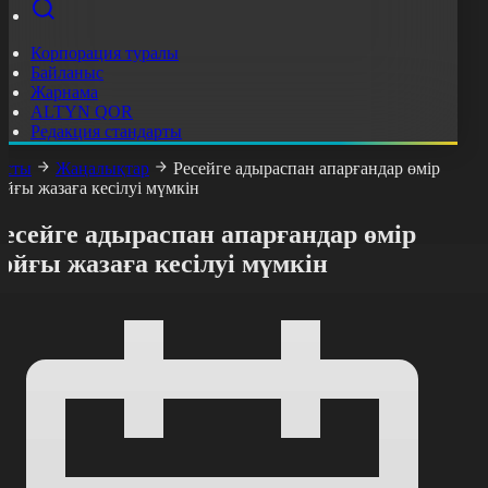
Корпорация туралы
Байланыс
Жарнама
ALTYN QOR
Редакция стандарты
асты
Жаңалықтар
Ресейге адыраспан апарғандар өмір
ойғы жазаға кесілуі мүмкін
есейге адыраспан апарғандар өмір
ойғы жазаға кесілуі мүмкін