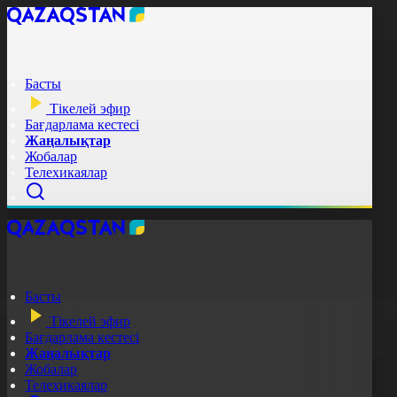
Басты
Тікелей эфир
Бағдарлама кестесі
Жаңалықтар
Жобалар
Телехикаялар
Басты
Тікелей эфир
Бағдарлама кестесі
Жаңалықтар
Жобалар
Телехикаялар