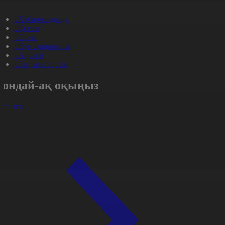
#Хабарландыру
#Қоғам
#Әлем
#Күн жаңалығы
#Aqparat
#Заң мен тәртіп
Сондай-ақ оқыңыз
арлығы