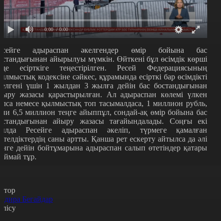
0:00
/ 0:00
есейге адыраспан әкелгендер өмір бойына бас
остандығынан айырылуы мүмкін. Өйткені бұл өсімдік көрші
лде есірткіге теңестірілген. Ресей Федерациясының
ылмыстық кодексіне сәйкес, құрамында есірткі бар өсімдікті
келгені үшін 1 жылдан 3 жылға дейін бас бостандығынан
йыру жазасы қарастырылған. Ал адыраспан көлемі үлкен
олса немесе қылмыстық топ тасымалдаса, 1 миллион рубль,
ғни 6,5 миллион теңге айыппұл, сондай-ақ өмір бойына бас
остандығынан айыру жазасы тағайындалады. Соңғы екі
ылда Ресейге адыраспан әкеліп, түрмеге қамалған
етелдіктердің саны артты. Қанша рет ескерту айтылса да әлі
үнге дейін бойтұмарына адыраспан салып өтетіндер қатары
займай тұр.
втор
ндира Бегайдар
өлісу