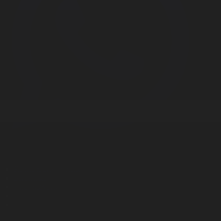
Корпорация туралы
Байланыс
Дистрибуция
Жарнама
Редакция стандарты