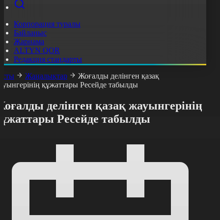
Корпорация туралы
Байланыс
Жарнама
ALTYN QOR
Редакция стандарты
асты
Жаңалықтар
Жоғалды делінген қазақ
ауынгерінің құжаттары Ресейде табылды
Жоғалды делінген қазақ жауынгерінің
құжаттары Ресейде табылды