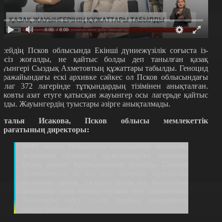
0:00
/ 0:00
есейдің Псков облысында Екінші дүниежүзілік соғыста із-
үзсіз жоғалды, не қайтыс болды деп танылған қазақ
ауынгері Сыздық Ахметовтың құжаттары табылды. Геноцид
ұражайындағы ескі архивке сәйкес ол Псков облысындағы
талаг 372 лагерінде тұтқындардың тізімінен анықталған.
сковты азат етуге қатысқан жауынгер осы лагерьде қайтыс
олды. Жауынгердің туыстары әзірге анықталмады.
аталья Исакова, Псков облысы мемлекеттік
ұрағатының директоры:
1945 жылы Псковтағы тұтқындар жайында
жазылған архивтегі құжаттарды таптық.
Оның ішінде Қазақстанның тумасы Сыздық
Ахметовтың де дәл осы лагерьде тұтқында
болғанын білдік. Осыған дейін ол Невельдың
жанында қаза болуы мүмкін деп есептелген.
Туыстары іздеу салса, барлық ақпаратты
беруге дайынбыз.