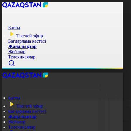
Басты
Тікелей эфир
Бағдарлама кестесі
Жаңалықтар
Жобалар
Телехикаялар
Басты
Тікелей эфир
Бағдарлама кестесі
Жаңалықтар
Жобалар
Телехикаялар