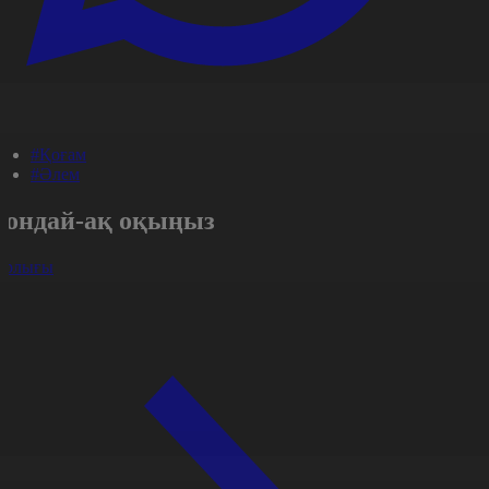
#Қоғам
#Әлем
Сондай-ақ оқыңыз
арлығы