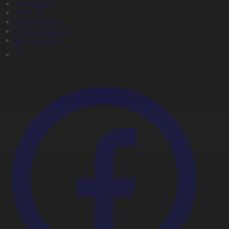
Жаңалықтар
Жобалар
Телехикаялар
Мультсериалдар
Видеоархив