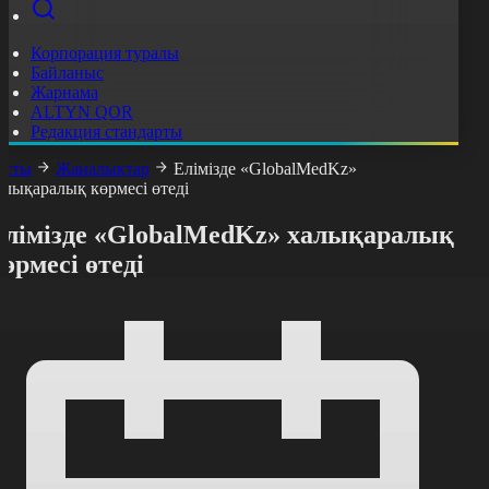
Корпорация туралы
Байланыс
Жарнама
ALTYN QOR
Редакция стандарты
асты
Жаңалықтар
Елімізде «GlobalMedKz»
алықаралық көрмесі өтеді
Елімізде «GlobalMedKz» халықаралық
өрмесі өтеді