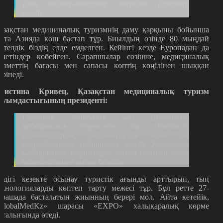
үшін мастер-класстар, дөңгелек үстелдер
өтеді.
азақстан медициналық туризмнің даму қарқыны бойынша
рта Азияда көш бастап тұр. Биылдың өзінде 80 мыңдай
етелдік біздің елде емделген. Кейінгі кезде Еуропадан да
елетіндер көбейген. Сарапшылар сөзінше, медициналық
ызметтің бағасы мен сапасы көптің көңілінен шыққан
өрінеді.
ристина Кривец, Қазақстан медициналық туризм
ауымдастығының президенті:
Германия, Автралия мен Швециядан
медициналық туристер бар. Көбінесе,
кардиохирургия, нейрохирургия және де
репродуктивті медицинаға келеді. Қазақстан
медициналық туристерге төмен бағамен және
технологиямен қызық болады.
ндігі кезекте осынау туристік ағынды арттырып, тың
ехнологияларды көптеп тарту межесі тұр. Бұл ретте 27-
арашада басталатын жиынның берері мол. Айта кетейік,
GlobalMedKz» шарасы «EXPO» халықаралық көрме
рталығында өтеді.