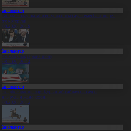
Жаңалықтар
станада жолаушы мінген ұшқышсыз әуе кемесі алғаш рет
уеге көтерілді
6.08.2026, 20:19
Жаңалықтар
лем жаңалықтарына шолу
6.08.2026, 20:14
Жаңалықтар
етелдік сарапшылар: Құрылтай сайлауы – саяси
аңғырудың жаңа кезеңі
6.08.2026, 20:12
Жаңалықтар