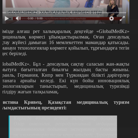
0:00
/ 0:00
лімізде алғаш рет халықаралық деңгейде «GlobalMedKz»
едициналық көрмесі ұйымдастырылмақ. Оған денсаулық
ақтау жүйесі дамыған 16 мемлекеттен мамандар қатысады.
аманауи технологиялар көрмеге қойылып, тұрғындарға тегін
еңес беріледі.
GlobalMedKz». Бұл - денсаулық сақтау саласын жан-жақты
амытуға бағытталған биылғы жылдың басты жиыны.
зраиль, Германия, Кипр мен Түркиядан білікті дәрігерлер
станаға арнайы келеді. Екі күн бойы инновациялық
ехнологияларын таныстырып, медициналық туризімді
етілдіру жағын талқыламақ.
ристина Кривец, Қазақстан медициналық туризм
ауымдастығының президенті:
Көрмеде 40-тан астам эксперттер болады.
Олар онкология, репродуктивный медицина,
стомотология бойынша эксперттер. Сондай-
ақ
азаматтарға тегін кеңес өткізеді. Дәрігерлер