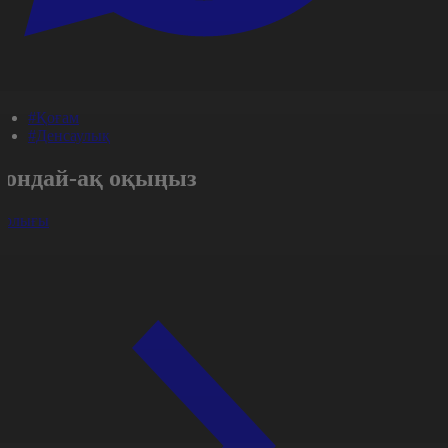
#Қоғам
#Денсаулық
Сондай-ақ оқыңыз
арлығы