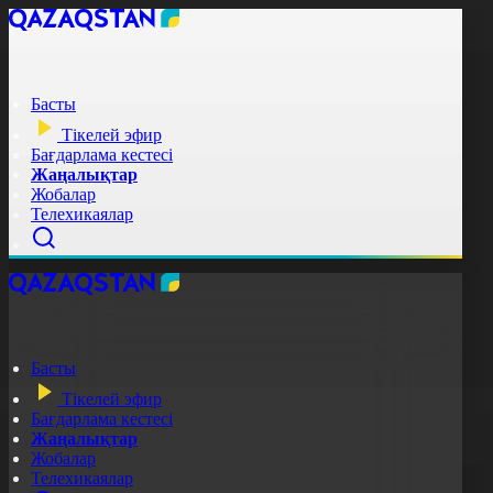
Басты
Тікелей эфир
Бағдарлама кестесі
Жаңалықтар
Жобалар
Телехикаялар
Басты
Тікелей эфир
Бағдарлама кестесі
Жаңалықтар
Жобалар
Телехикаялар