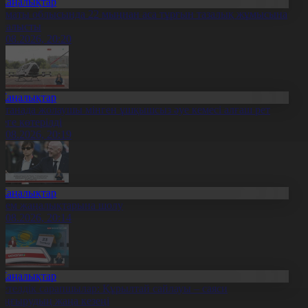
Жаңалықтар
лматы облысында 22 мыңнан аса тұрғын тазалық жұмысына
тсалысты
6.08.2026, 20:20
Жаңалықтар
станада жолаушы мінген ұшқышсыз әуе кемесі алғаш рет
уеге көтерілді
6.08.2026, 20:19
Жаңалықтар
лем жаңалықтарына шолу
6.08.2026, 20:14
Жаңалықтар
етелдік сарапшылар: Құрылтай сайлауы – саяси
аңғырудың жаңа кезеңі