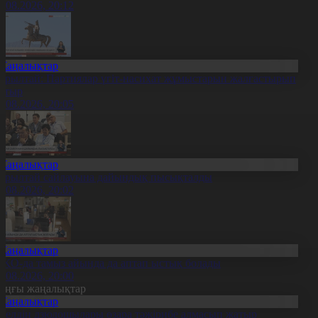
6.08.2026, 20:12
Жаңалықтар
ұрылтай: Партиялар үгіт-насихат жұмыстарын жалғастырып
атыр
6.08.2026, 20:05
Жаңалықтар
ұрылтай сайлауына дайындық пысықталды
6.08.2026, 20:02
Жаңалықтар
ҚО-да тамыз айында да аптап ыстық болады
6.08.2026, 20:00
оңғы жаңалықтар
Жаңалықтар
0 елдің дзюдошылары өзара тәжірибе алмасып жатыр