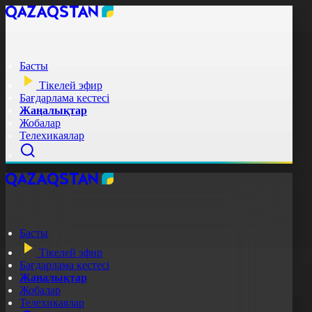
Басты
Тікелей эфир
Бағдарлама кестесі
Жаңалықтар
Жобалар
Телехикаялар
Басты
Тікелей эфир
Бағдарлама кестесі
Жаңалықтар
Жобалар
Телехикаялар