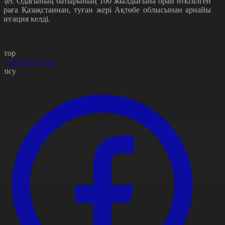
еңес Одағының батырының 100 жылдығына орай өткізілген
араға Қазақстаннан, туған жері Ақтөбе облысынан арнайы
елегация келді.
втор
ндира Бегайдар
өлісу