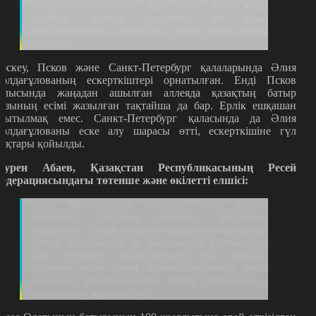
жадымызда сақтап қалу үшін баса көңіл
бөлеміз. Алдағы уақытта да оның
қаһармандығын ұмытпау үшін барымызды
саламыз.
әскеу, Псков және Санкт-Петербург қалаларында Әлия
олдағұлованың ескерткіштері орнатылған. Енді Псков
блысында жаңадан ашылған аллеяда қазақтың батыр
ызының есімі жазылған тақтайша да бар. Ерлік ешқашан
мытылмақ емес. Санкт-Петербург қаласында да Әлия
олдағұлованы еске алу шарасы өтті, ескерткішіне гүл
оқтары қойылды.
әурен Абаев, Қазақстан Республикасының Ресей
едерациясындағы төтенше және өкілетті елшісі:
Әлия Молдағұлова ерліктің озық үлгісін
көрсетті. Жаумен соғыста қайсарлық
танытты. Оның есімімен қазақстандықтармен
қатар ресейліктер де мақтанады. Өйткені ол
Ұлы Жеңісті жақындатуға үлес қосты.
Әлияның және оның замандастарының ерлігі
ешқашан ұмытылмайды. Біздің міндетіміз –
оны сақтау, құрметтеу.