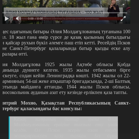
0:00
/ 0:00
еңес одағының батыры Әлия Молдағұлованың туғанына 100
ыл. 18 жыл ғана өмір сүрсе де қазақ қызының батылдығы
ен қайсар рухын бүкіл әлемге паш етіп кетті. Ресейдің Псков
әне Санкт-Петербург қалаларында батыр қызды еске алу
аралары өтті.
лия Молдағұлова 1925 жылы Ақтөбе облысы Қобда
уданында дүниеге келген. 1935 жылы отбасымен бірге
әскеуге, содан кейін Ленинградқа көшті. 1942 жылы ол 22-
і армияның 54-ші жеке атқыштар бригадасында, 2-ші Балтық
лотында майданға аттанды. 1944 жылы Псков облысы,
овосокольник ауданын азат ету кезінде ерлікпен қаза тапты.
митрий Мохно, Қазақстан Республикасының Санкт-
етербург қаласындағы бас консулы:
Қазақ халқының батыр қызы Әлия
Молдағұлованың ерлігіне тағзым ету үшін
келдік. Ол Псков жерін азат етуде
жанқиярлықпен қаза тапқан. Біз бұны