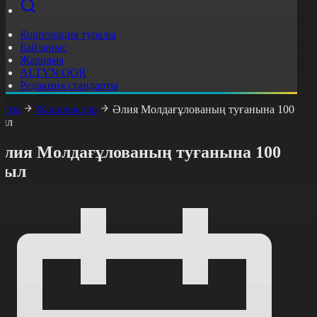
Корпорация туралы
Байланыс
Жарнама
ALTYN QOR
Редакция стандарты
асты
Жаңалықтар
Әлия Молдағұлованың туғанына 100
ыл
Әлия Молдағұлованың туғанына 100
жыл