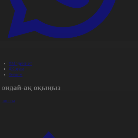
#Мәдениет
#Қоғам
#Әлем
Сондай-ақ оқыңыз
арлығы