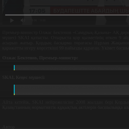
0:00
/ 0:00
Премьер-министр Олжас Бектенов «Самұрық-Қазына» АҚ директо
мүшесі SKAI қатысты. Отырыста қор қызметінің өткен 9 ай
асырып жатыр. Қордың басқарма төрағасы Нұрлан Жақыпов
қаражатты игеру көрсеткіші 99 пайызды құраған. Үкімет бас
Олжас Бектенов, Премьер-министр:
Скай, 2025 жылдың 9 айында отандық тауар өндірушіле
SKAI, Кеңес мүшесі:
9 айда қордың отандық тауар өндірушілерді қолдау к
алу 721 млрд теңгені құрады. Барлығы 497 отандық т
Айта кетейік, SKAI нейрожелісіне 2008 жылдан бері Қордың
Қазақстанның нормативтік-құқықтық актілерін басшылыққа алад
Автор