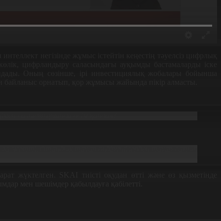
нтеллект негізінде жұмыс істейтін кеңестің тәуелсіз цифрлық
көлік, цифрландыру саласындағы ауқымды бастамаларды іске
дады. Оның сөзінше, ірі инвестициялық жобалары бойынша
н байланыс орнатып, қор жұмысы жайында пікір алмасты.
ңімен салыстырғанда өсім қандай?
5%-ға жетті. Отандық тауар өндірушілерден тауар сатып
рат жүктелген. SKAI тиісті оқудан өтті және өз қызметінде
ымдар мен шешімдер қабылдауға қабілетті.