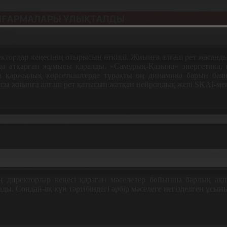
рлар кеңесінің отырысын өткізді. Жиынға алғаш рет жасанды и
да атқарған жұмысы қаралды. «Самұрық-Қазына» энергетика, 
 қаржылық көрсеткіштерде тұрақты оң динамика барын баян
шысы жиынға алғаш рет қатысып жатқан нейрондық желі SKAI-ме
рге берілген қолдау көлемі қанша? Өткен жылдың дәл осы кезе
өлемі артып, өткен жылдың сәйкес кезеңімен салыстырғанда 7
ауар өндірушімен 7227 шарт жасалды.
 директорлар кеңесі қараған мәселелер бойынша барлық ақпа
ы. Сондай-ақ күн тәртібіндегі әрбір мәселеге негізделген ұсын