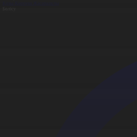
Қозы-Көрпеш Жасаралұлы
Бөлісу