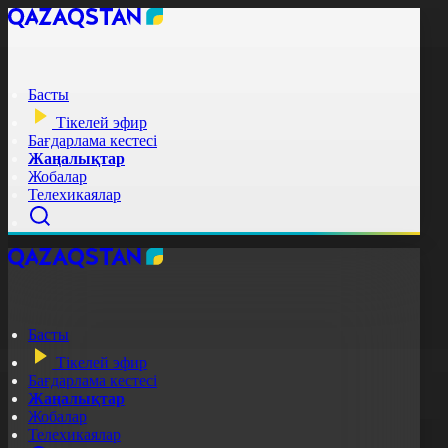
Басты
Тікелей эфир
Бағдарлама кестесі
Жаңалықтар
Жобалар
Телехикаялар
Басты
Тікелей эфир
Бағдарлама кестесі
Жаңалықтар
Жобалар
Телехикаялар