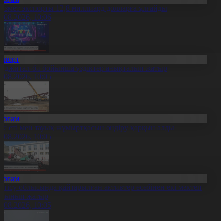
ызмет экспорты 12,8 миллиард долларға ұлғайды
7.08.2026, 10:06
Спорт
иджитал-би бойынша үздіктер анықталып жатыр
7.08.2026, 10:05
Қоғам
ұс еті мен тауық жұмыртқасын өндіру қарқын алды
7.08.2026, 10:05
Қоғам
етісу облысында қайтарылған активтер есебінен екі мектеп
алынып жатыр
7.08.2026, 10:05