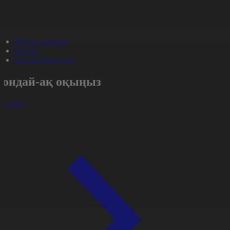
#Басты ақпарат
#Әлем
#Ресми оқиғалар
Сондай-ақ оқыңыз
арлығы