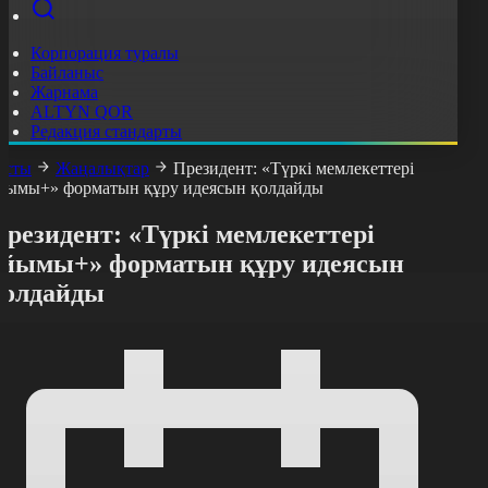
Корпорация туралы
Байланыс
Жарнама
ALTYN QOR
Редакция стандарты
асты
Жаңалықтар
Президент: «Түркі мемлекеттері
йымы+» форматын құру идеясын қолдайды
резидент: «Түркі мемлекеттері
ұйымы+» форматын құру идеясын
қолдайды