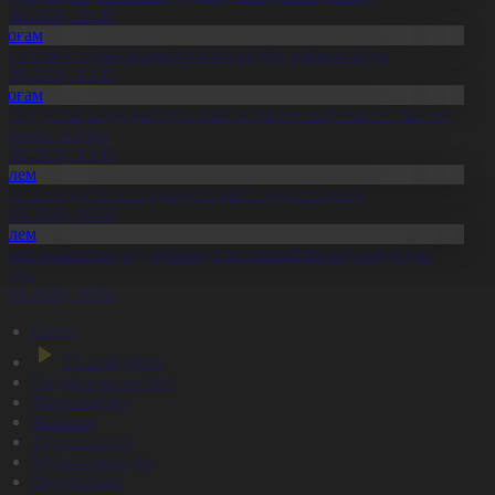
7.08.2026, 10:05
Қоғам
ұс еті мен тауық жұмыртқасын өндіру қарқын алды
7.08.2026, 10:05
Қоғам
етісу облысында қайтарылған активтер есебінен екі мектеп
алынып жатыр
7.08.2026, 10:05
Әлем
ран кеме қатынасы ережесін қайта қарастырмақ
7.08.2026, 10:04
Әлем
рамп азаматтық алу мүмкіндігін шектейтін жарлыққа қол
ойды
7.08.2026, 10:04
Басты
Тікелей эфир
Бағдарлама кестесі
Жаңалықтар
Жобалар
Телехикаялар
Мультсериалдар
Видеоархив