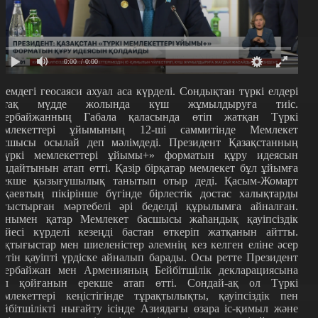
0:00
/ 0:00
лемдегі геосаяси ахуал аса күрделі. Сондықтан түркі елдері
ртақ мүдде жолында күш жұмылдыруға тиіс.
зербайжанның Габала қаласында өтіп жатқан Түркі
емлекеттері ұйымының 12-ші саммитінде Мемлекет
асшысы осылай деп мәлімдеді. Президент Қазақстанның
Түркі мемлекеттері ұйымы+» форматын құру идеясын
олдайтынын атап өтті. Қазір бірқатар мемлекет бұл ұйымға
рекше қызығушылық танытып отыр деді. Қасым-Жомарт
оқаевтың пікірінше бүгінде бірлестік достас халықтарды
оғыстырған мәртебелі әрі беделді құрылымға айналған.
онымен қатар Мемлекет басшысы жаһандық қауіпсіздік
үйесі күрделі кезеңді бастан өткеріп жатқанын айтты.
ақтығыстар мен шиеленістер әлемнің кез келген еліне әсер
тетін қауіпті үрдіске айналып барады. Осы ретте Президент
зербайжан мен Арменияның Бейбітшілік декларациясына
ол қойғанын ерекше атап өтті. Сондай-ақ ол Түркі
емлекеттері кеңістігінде тұрақтылықты, қауіпсіздік пен
ейбітшілікті нығайту ісінде Азиядағы өзара іс-қимыл және