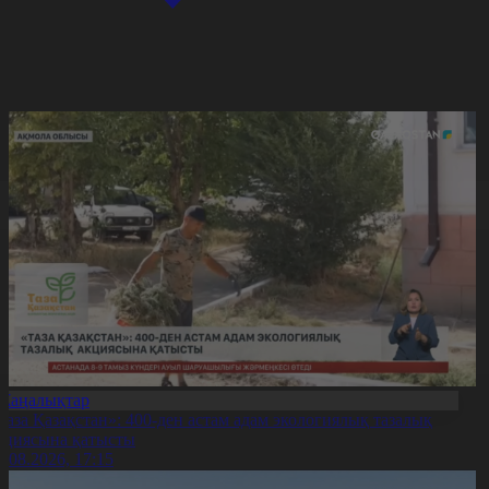
Жаңалықтар
Таза Қазақстан»: 400-ден астам адам экологиялық тазалық
кциясына қатысты
7.08.2026, 17:15