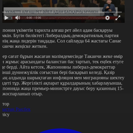
0:00
/ 0:00
апония үкіметін тарихта алғаш рет әйел адам басқаруы
үмкін. Бүгін биліктегі Либералдық-демократиялық партия
зінің жаңа лидерін таңдады. Сол сайлауда 64 жастағы Санае
акаичи жеңіске жеткен.
ірер сағат бұрын жасаған мәлімдемесінде Такаичи жеке өмір
ен жұмыс арасындағы баланстан бас тартып, тек еңбек етуге
әде берді. Айта кетсек, Жапонияны либерал-демократтар
кінші дүниежүзілік соғыстан бері басқарып келеді. Қазір
ның алдында шарықтаған инфляция мен миграцияны шектеу
індеті тұр. Жергілікті ақпарат құралдарының хабарлауынша,
апонияда жаңа премьер-министрге дауыс беру қазанның 15-
е жоспарланып отыр.
втор
рыстан Рысбек
өлісу