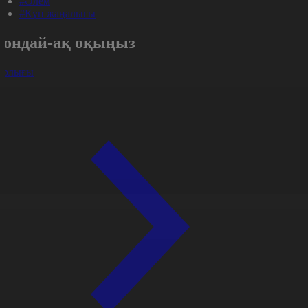
#Әлем
#Күн жаңалығы
Сондай-ақ оқыңыз
арлығы