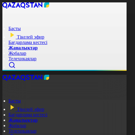
Басты
Тікелей эфир
Бағдарлама кестесі
Жаңалықтар
Жобалар
Телехикаялар
Басты
Тікелей эфир
Бағдарлама кестесі
Жаңалықтар
Жобалар
Телехикаялар