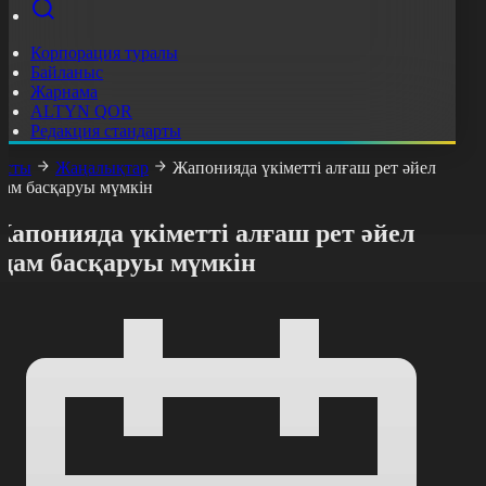
Корпорация туралы
Байланыс
Жарнама
ALTYN QOR
Редакция стандарты
асты
Жаңалықтар
Жапонияда үкіметті алғаш рет әйел
дам басқаруы мүмкін
апонияда үкіметті алғаш рет әйел
адам басқаруы мүмкін