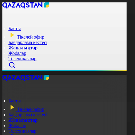
Басты
Тікелей эфир
Бағдарлама кестесі
Жаңалықтар
Жобалар
Телехикаялар
Басты
Тікелей эфир
Бағдарлама кестесі
Жаңалықтар
Жобалар
Телехикаялар