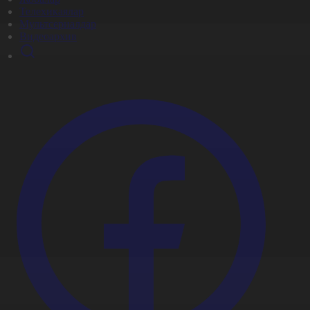
Телехикаялар
Мультсериалдар
Видеоархив