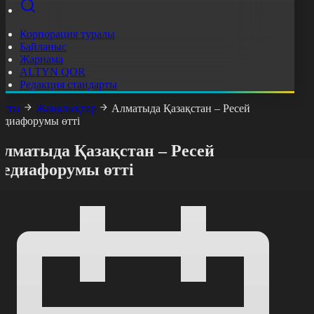
Корпорация туралы
Байланыс
Жарнама
ALTYN QOR
Редакция стандарты
асты
Жаңалықтар
Алматыда Қазақстан – Ресей
едиафорумы өтті
Алматыда Қазақстан – Ресей
медиафорумы өтті