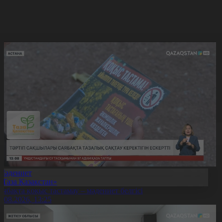
Мәдениет
«Таза Қазақстан»
аябақта қоқыс тастамау – мәдениет белгісі
7.08.2026, 13:25