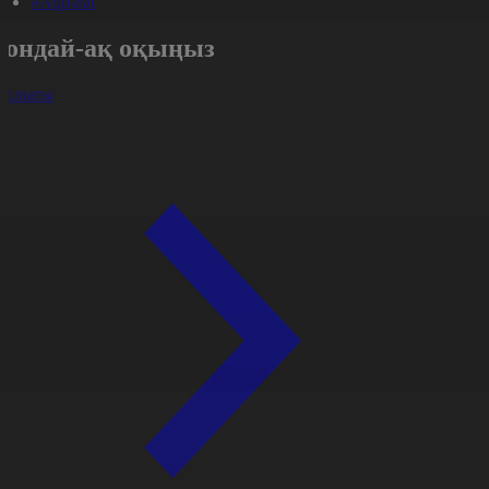
#Aqparat
Сондай-ақ оқыңыз
арлығы