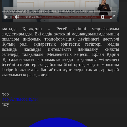
0:00
/ 0:00
лматыда Қазақстан – Ресей екінші медиафорумы
йымдастырылды. Екі елдің жетекші медиақұрылымдарының
асшылары цифрлық трансформация дәуіріндегі дәстүрлі
АҚ-тың рөлі, ақпараттық әріптестік тетіктері, медиа
аласында жасанды интеллектті пайдалану сияқты
әселелерді талқылады. Мемлекеттік кеңесші Ерлан Қарин
АҚ саласындағы ынтымақтастыққа тоқталып: «Әлемдегі
үбегейлі өзгерістер жағдайында бізді ортақ мақсат жолында
іріктіретін және алға бастайтын дүниелерді сақтап, әрі қарай
амытуымыз керек», - деді.
втор
ңғар Алпысбайұлы
өлісу