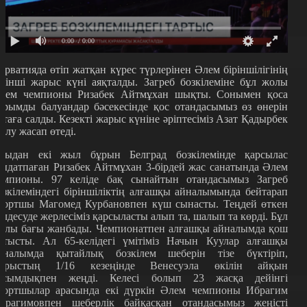
0:00
/ 0:00
орватияда өтіп жатқан күрес түрлерінен Әлем біріншілігінің
шінші жарыс күні аяқталды. Загреб бозкілеміне бұл жолы
лем чемпионы Ризабек Айтмұхан шықты. Сонымен қоса
ұрымды балуандар бәсекесінде қос отандасымыз өз өнерін
ртаға салды. Кезекті жарыс күніне әріптесіміз Азат Қадырбек
олу жасап өтеді.
сыдан екі жыл бұрын Белград бозкілемінде қарсылас
ыдатпаған Ризабек Айтмұхан 3-бірдей жас санатында Әлем
емпионы. 97 келіде бақ сынайтын отандасымыз Загреб
озкілеміндегі біріншіліктің алғашқы айналымында бейтарап
портшы Магомед Курбановпен күш сынасты. Теңдей өткен
елдесуде жерлесіміз қарсыласты алып та, шалып та көрді. Бұл
олы бағы жанбады. Чемпионатпен алғашқы айналымда қош
йтысты. Ал 65-келідегі үмітіміз Начын Куулар алғашқы
йналымда қытайлық бозкілем шеберін тізе бүктіріп,
арыстың 1/16 кезеңінде Венесуэла өкілін айқын
асымдықпен жеңді. Келесі болып 23 жасқа дейінгі
портшылар арасында екі дүркін Әлем чемпионы Ибрагим
брагимовпен шеберлік байқасқан отандасымыз жеңісті