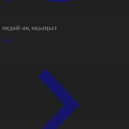
Сондай-ақ оқыңыз
арлығы