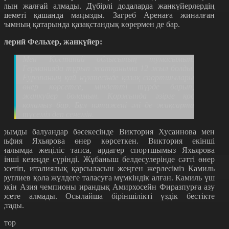
олын жалғай алмады. Дүбірлі додаларда жанкүйерлердің
ошеметі қашанда маңызды. Загреб Аренаға жиналған
ауымның қатарында қазақстандық көрермен де бар.
алерий Фельхер, жанкүйер:
Мен Қостанай облысының тумасымын.
Германияда тұрып жатқаныма 12 жыл болды.
Еуропаның қай нүктесінде қазақ спортшылары
өнер көрсетсе, міндетті түрде барып,
жанкүйер боламын. Қоржында әзірге қос
қоламыз бар. Бұл нәтижені әлі де жақсарта
түсеміз деп сенемін.
ұрымды балуандар бәсекесінде Виктория Хусаинова мен
ульфия Яхьярова өнер көрсеткен. Виктория екінші
йналымда жеңіліс тапса, ардагер спортшымыз Яхьярова
ірінші кезеңде сүрінді. Жұбаныш белдесулерінде сәтті өнер
өрсетіп, италиялық қарсыласын жеңген жерлесіміз Камиль
уруглиев қола жүлдеге таласуға мүмкіндік алған. Камиль үш
үркін Азия чемпионы ирандық Амирхосейн Фиразпурға азу
өрсете алмады. Осылайша біріншілікті үздік бестікте
яқтады.
втор