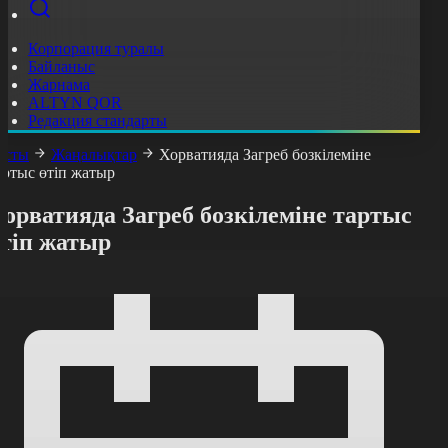
Корпорация туралы
Байланыс
Жарнама
ALTYN QOR
Редакция стандарты
асты
Жаңалықтар
Хорватияда Загреб бозкілеміне
артыс өтіп жатыр
орватияда Загреб бозкілеміне тартыс
өтіп жатыр