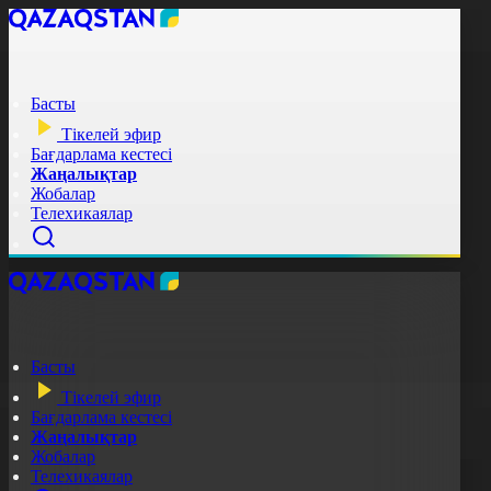
Басты
Тікелей эфир
Бағдарлама кестесі
Жаңалықтар
Жобалар
Телехикаялар
Басты
Тікелей эфир
Бағдарлама кестесі
Жаңалықтар
Жобалар
Телехикаялар