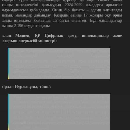
асанды интеллектіні дамытудың 2024-2029 жылдарға арналған
ұжырымдамасын қабылдады. Оның бір бағыты – адами капиталды
амытып, мамандар дайындау. Қазірдің өзінде 17 жоғары оқу орны
асанды интеллект бойынша 15 бағыт енгізген. Бұл мамандықтар
ойынша 2 196 студент оқиды.
аслан Мәдиев, ҚР Цифрлық даму, инновациялар және
эроғарыш өнеркәсібі министрі:
Адами капиталды дамыту. Бүкіл осы мектептерде,
студенттерді жасанды интеллект
бағдарламаларымен, сабақтармен осы мамандарды
дайындау.Студенттерге арналған, оқушыларға
арналған стартаптар үшін, акселерация
бағдарламаларды дайындап жатырмыз.
емірлан Нұржанұлы, тілші:
Маккинзи халықаралық консалтинг компаниясы
жасанды интеллектің болашағы зор деп бағалайды.
2030 жылы генеративті жасанды интеллекттің әлемдік
жалпы ішкі өнімдегі үлесі 13-20 триллион долларға
жетуі мүмкін. Сондықтан да, технологияның бұл
түрінен үрейленгеннен гөрі, оны игеріп, меңгерген
жөн дейді мамандар.