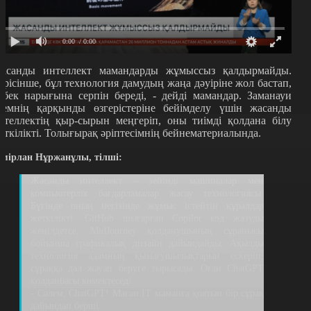
0:00
/ 0:00
асанды интеллект мамандарды жұмыссыз қалдырмайды.
ерісінше, бұл технология дамудың жаңа дәуіріне жол бастап,
ңбек нарығына серпін береді, - дейді мамандар. Заманауи
лемнің қарқынды өзгерістеріне бейімделу үшін жасанды
нтеллектің қыр-сырын меңгеріп, оны тиімді қолдана білу
еткілікті. Толығырақ әріптесімнің бейнематериалында.
емірлан Нұржанұлы, тілші:
Жасанды интеллект – зейінді машиналар мен
компьютерлік бағдарламалар жасау технологиясы.
Бүгінде оның негізінде жұмыс істейтін құралдар
жеткілікті. GitHub шығарған Сopilot код жазуды
жеңілдетсе, MidJourney қолданушының сұранысы
бойынша графикалық дизайн дайындайды. Ақылды
технология адамның қызығушылықтарын ескеріп,
сұраққа дәл жауап беруге тырысады. Оған ChatGPT
қолданбасы көмектеседі.
- Сәлем, ChatGPT! Маған IT маманға қоятын бір сұрақ
дайындап берші.