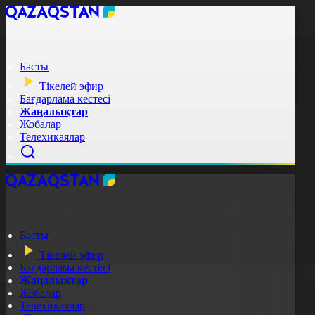
Басты
Тікелей эфир
Бағдарлама кестесі
Жаңалықтар
Жобалар
Телехикаялар
Басты
Тікелей эфир
Бағдарлама кестесі
Жаңалықтар
Жобалар
Телехикаялар