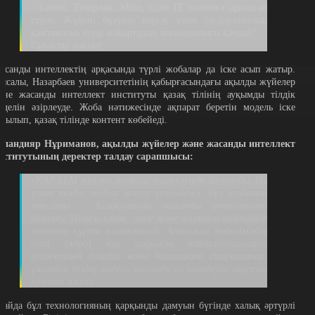
- Сәлем, Темірлан. Міне, сізге IT маманға арналған
сұрақ: Жүйені бұзудан қорғау үшін бағдарламалық
қамтамасыз етуді жаңартудың маңыздылығы қандай?
Сұрақтар дайын!
асанды интеллектің арқасында түрлі жобалар да іске асып жатыр.
ысалы, Назарбаев университетінің қабырғасындағы ақылды жүйелер
әне жасанды интеллект институты қазақ тілінің ауқымды тілдік
оделін әзірлеуде. Жоба нәтижесінде ақпарат беретін модель іске
осылып, қазақ тілінде контент көбейеді.
спандияр Нұриманов, aқылды жүйелер және жасанды интеллект
нститутының деректер талдау сарапшысы:
«KAZ-LLM ғылыми жобасы биыл сәуірде басталды. Біз
үлкен тілдік модель жасау үстіндеміз. Бұл жобаның
мақсаты – Қазақстанда жасанды интеллектті
дамыту. Модель қазақ, орыс және ағылшын тілдерінде
контент құруға көмектеседі. Аталмыш моделіміздің
өзегі (ядро) кең ауқымды пайдаланушыларға
қолжетімді болады және болашақта стартаптар,
ұйымдар біздің модель негізінде өз өнімдерін әзірлеуге
қолдана алады.
лайда бұл технологияның қарқынды дамуын бүгінде халық әртүрлі