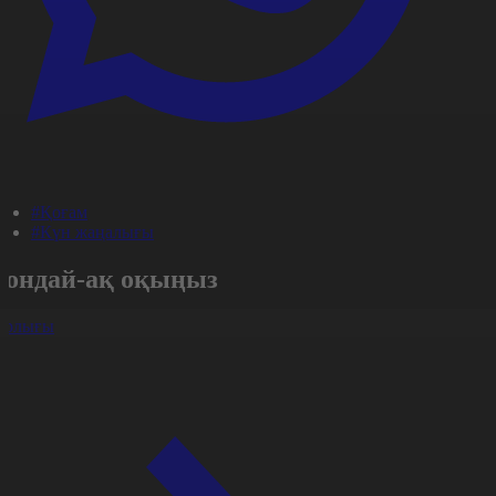
#Қоғам
#Күн жаңалығы
Сондай-ақ оқыңыз
арлығы