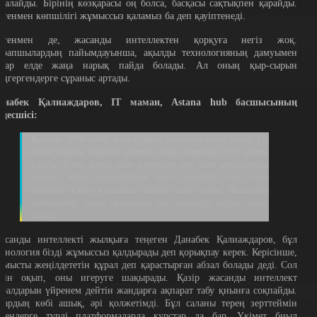
ағалайды. Бірінің көзқарасы оң болса, басқасы сақтықпен қарайды.
егенмен көпшілігі жұмыссыз қаламыз ба деп қауіптенеді.
егенмен де, жасанды интеллектен қорқуға негіз жоқ.
арапшылардың пайымдауынша, ақылды технологияның дамуымен
атар елде жаңа нарық пайда болады. Ал оның қыр-сырын
еңгергендерге сұраныс артады.
анабек Қалиаждаров, IT маман, Astana hub басшысының
еңесшісі:
Кезінде 5000-6000 жыл бұрын, адамзат атқа мінді. Ол
кезде ешкім аяқсыз қалған жоқ. Аяғымыз сол қалпы
қалды. Бірақ атқа міне алғандар мен міне алмағандар
болды. Міне алғандардың өрісі кеңейді, мал саны
көбейді. Одан қосымша пайда таба алды. Жасанды
интеллект деген жылқыға біз мінбесек басқа біреу
мінеді.
асанды интеллекті жылқыға теңеген Данабек Қалиаждаров, бұл
ехнология бізді жұмыссыз қалдырады деп қорықпау керек. Керісінше,
ұмысты жеңілдететін құрал деп қарастырған абзал болады деді. Сол
шін оқып, оны игеруге шақырады. Қазір жасанды интеллект
ұралдарын үйренем дейтін жандарға ақпарат табу қиынға соқпайды.
лардың көбі ашық, әрі қолжетімді. Бұл саланы терең зерттеймін
егендерге түрлі платформаларда курстар да бар. Үкімет биыл