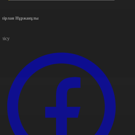
емірлан Нұржанұлы
өлісу