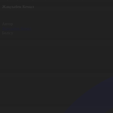
Жақсыбек Кемал
Автор
Жақсыбек Кемал
Бөлісу