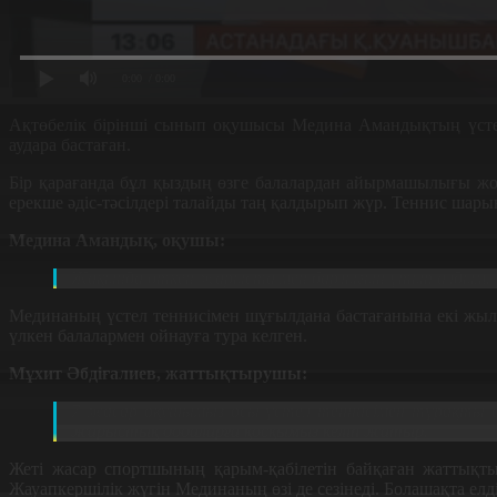
0:00
/ 0:00
Ақтөбелік бірінші сынып оқушысы Медина Амандықтың үстел 
аудара бастаған.
Бір қарағанда бұл қыздың өзге балалардан айырмашылығы жоқ
ерекше әдіс-тәсілдері талайды таң қалдырып жүр. Теннис шарын 
Медина Амандық, оқушы:
Жақында өткен жарыста мен барлығын ұтып алдым. Ұ
Мединаның үстел теннисімен шұғылдана бастағанына екі жылға
үлкен балалармен ойнауға тура келген.
Мұхит Әбдіғалиев, жаттықтырушы:
7 жасар оқушымыз осы үстел теннисімен тұрақты ай
жарыстық додаларға қосқымыз келіп жатыр.
Жеті жасар спортшының қарым-қабілетін байқаған жаттықт
Жауапкершілік жүгін Мединаның өзі де сезінеді. Болашақта ел