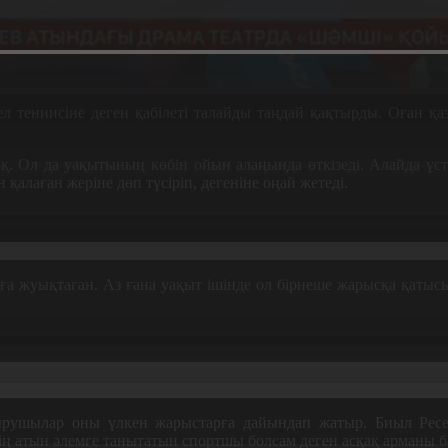
тениисіне деген қабілеті талайды таңдай қақтырды. Оған қазі
. Ол да уақытының көбін ойын алаңында өткізеді. Алайда үстел
қалаған жеріне дөп түсіріп, дегеніне оңай жетеді.
лдарды, қыздарды жеңдім. Мен тренировканы қалдырмай бары
 жуықтаған. Аз ғана уақыт ішінде ол бірнеше жарысқа қатысып
налысып, шеберлігін шыңдап жатыр. Өте жоғарғы деңгейде әді
ырушылар оны үлкен жарыстарға дайындап жатыр. Биыл Ресе
дің атын әлемге танытатын спортшы болсам деген асқақ арманы б