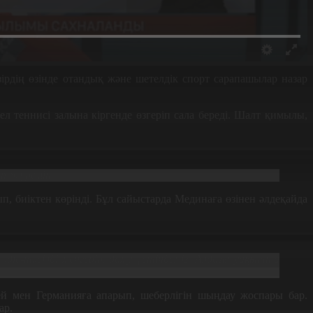
рдің өзінде отандық және шетелдік спорт сарапашылар назар
 теннисі залына кіргенде өзгеріп сала береді. Шалт қимылы,
п жүремін.
, биіктен көрінді. Бұл сайыстарда Мединаға өзінен әлдеқайда
с-тәсілді меңгеріп, даму үстіндеміз. Алдағы уақытта
й мен Германияға апарып, шеберлігін шыңдау жоспары бар.
ар.