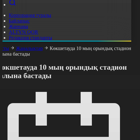
Корпорация туралы
Байланыс
Жарнама
ALTYN QOR
Редакция стандарты
асты
Жаңалықтар
Көкшетауда 10 мың орындық стадион
алына бастады
Көкшетауда 10 мың орындық стадион
салына бастады