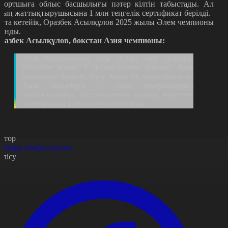
портшыға облыс басшылығы пәтер кілтін табыстады. Ал
ның жаттықтырушысына 1 млн теңгелік сертификат берілді.
йта кетейік, Оразбек Асылқұлов 2025 жылы Әлем чемпионы
тан
ды.
разбек Асылқұлов
, бокстан Азия чемпионы:
Азия чемпионаты осы жолы өте жоғары
деңгейде өтті. 4 жекпе-жекті өткізіп, Азия
чемпионы болдық. Осы жолы ең маңыздысы ол
Азия ойындары – соған тыңғылықты
дайындаламыз. Мемлекеттен қолдау көрсетіп
жатқанына алғысымды айтамын.
втор
ибінұр Әмірханқызы
өлісу