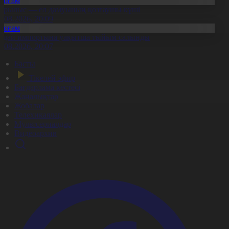
Қоғам
ұрылыс — ел дамуының қозғаушы күші
8.08.2026, 20:09
Қоғам
идай импортына уақытша тыйым салынды
8.08.2026, 20:07
Басты
Тікелей эфир
Бағдарлама кестесі
Жаңалықтар
Жобалар
Телехикаялар
Мультсериалдар
Видеоархив