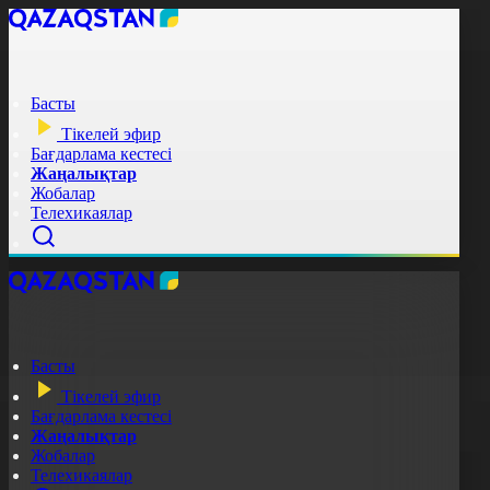
Басты
Тікелей эфир
Бағдарлама кестесі
Жаңалықтар
Жобалар
Телехикаялар
Басты
Тікелей эфир
Бағдарлама кестесі
Жаңалықтар
Жобалар
Телехикаялар