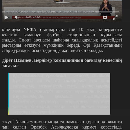
0:00
/ 0:00
өкшетауда УЕФА стандартына сай 10 мың көрерменге
ақталған заманауи футбол стадионының құрылысы
асталды.
Спорт аренасы шаһарда халықаралық деңгейдегі
арыстарды өткізуге мүмкіндік береді.
Әрі Қазақстанның
астар құрамасы осы стадионда жаттығатын болады.
ұдірет Шәмиев, мердігер компанияның бағылау кеңесінің
өрағасы:
Құрылымының ерекшелігі
–
жабық стадион.
Бұл жыл он екі ай стадионда тек қана
спорттық мерекелерді емес, іс-шараларды,
мәдени мерекелерді өткізуге мүмкіндік береді.
К
өрермендердің қозғалыс логистикасы,
дыбыстық жүйелер, жарықтық жүйелер
болсын барлығын жаңа талаптарға сәйкес
жасауға міндеттіміз.
ұл күні Азия чемпионатында ел намысын қорғап, қоржынға
лтын салған Оразбек Асылқұловқа құрмет көрсетілді.