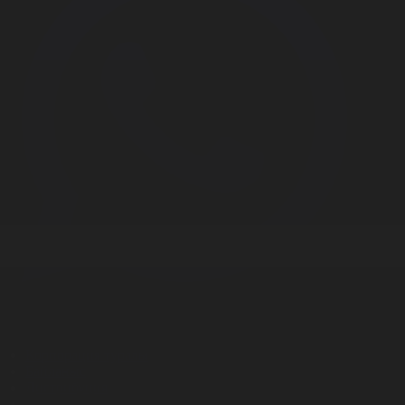
Корпорация туралы
Байланыс
Дистрибуция
Жарнама