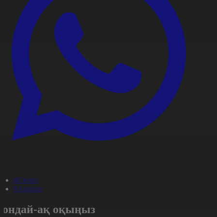
#Спорт
#Aqparat
Сондай-ақ оқыңыз