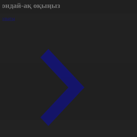
Сондай-ақ оқыңыз
арлығы