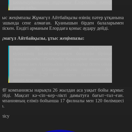
шағынауданының тұрғыны Елордадан пәтер
ұтып алды.
тыс жеңімпазы Жұмагүл Айтбайқызы өзінің пәтер ұтқанына
лғашында сене алмаған. Қуанышын бірден балаларымен
өліскен. Ендігі арманым Елордаға қоныс аудару дейді.
ұмагүл Айтбайқызы, ұтыс жеңімпазы:
Бірінші бұл қуанышты қайындарыммен
күйеуімнің іні-келіндеріммен бөлістім бірінші
қуанышымды. Сендердің балаларын кішкентай,
Астана мен Алматыдан үй алсаңдар деген ойым
болып еді. Ойлаған ойыма жеттім деп
ойлаймын. 5-29 Болашақта бала-шағаммен
көшіп келемін.
MF компаниясы нарықта 26 жылдан аса уақыт бойы жұмыс
стейді. Мақсат кә¬сіп¬кер¬лікті дамытуға бағыт¬тал¬ған.
омпанияның еліміз бойынша 17 филиалы мен 120 бөлімшесі
ар.
өлісу