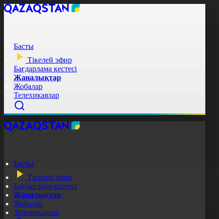
Басты
Тікелей эфир
Бағдарлама кестесі
Жаңалықтар
Жобалар
Телехикаялар
Басты
Тікелей эфир
Бағдарлама кестесі
Жаңалықтар
Жобалар
Телехикаялар