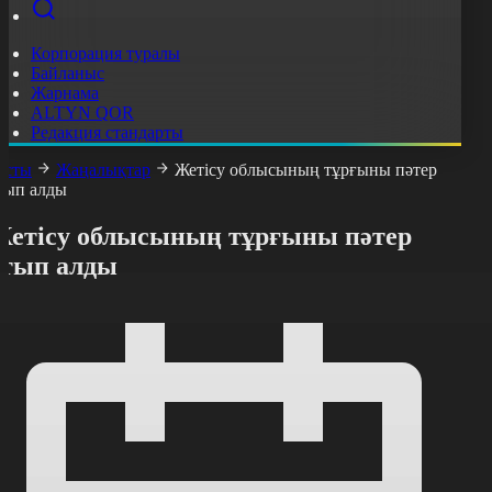
Корпорация туралы
Байланыс
Жарнама
ALTYN QOR
Редакция стандарты
асты
Жаңалықтар
Жетісу облысының тұрғыны пәтер
тып алды
Жетісу облысының тұрғыны пәтер
ұтып алды