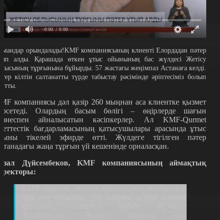
0:00
/ 0:00
рмандар орындалады!KMF компаниясының клиенті Елордадан пәтер
тып алды. Қарашада өткен ұтыс ойынының бас жүлдесі Жетісу
блысының тұрғынына бұйырды. 57 жастағы жеңімпаз Астанаға келді.
әтер кілтін салтанатты түрде табыстау рәсімінде әріптесіміз болып
айтты.
MF компаниясы дәл қазір 260 мыңнан аса клиентке қызмет
өрсетеді. Олардың басым бөлігі – өңірлерде шағын
изнеспен айналысатын кәсіпкерлер. Ал KMF-Qurmet
иеттестік бағдарламасының қатысушылары арасында ұтыс
йыны тікелей эфирде өтті. Жүлдеге тігілген пәтер
станадағы жаңа тұрғын үй кешенінде орналасқан.
бзал Дүйсембеков, KMF компаниясының аймақтық
иректоры:
КМФ құрмет дейтін ниеттестік бағдарлама
бар, сол бойынша 100 мыңнан астам клиент
қатысып, солардың ішінде Жұмагүл
Айтбайқызы, Жетісу облысы, кіші