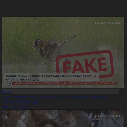
Қоғам
кология министрлігі желіде тараған жолбарыс суретіне
атысты пікір білдірді
6.08.2026, 10:07