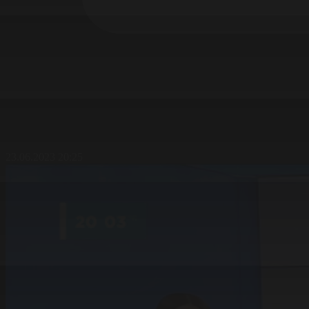
23.06.2023 20:25