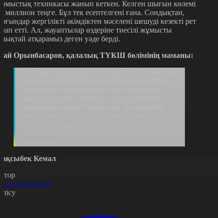
ұрмыстық техникасы жанып кеткен. Келген шығын көлемі
кі миллион теңге. Бұл тек есептелгені ғана. Сондықтан,
ұрғындар жергілікті әкімдіктен мәселені шешуді кезекті рет
алап етті. Ал, жауаптылар өздеріне тиесілі жұмысты
олықтай атқарамыз деген уәде берді.
бай Орынбасаров, қалалық ТҮКШ бөлімінің маманы:
Қосалқы трансформатордан әр үйге шығатын
әуе желілері біздің бөлімге берілмегендіктен
бүгінгі күні сол берілмеген әуе желілерінен
ақаулар шығып, санауыш жанып кеткені
анықталып отыр бүгінгі күні. Біз өзіміздің
теңгерімге беріәлген қосылған қосалқы
транформатарды «Энергосистема»
серіктестігі арқылы күтіп ұстау жұмыстарын
жүргіземіз.
ақсыбек Кемал
втор
ақсыбек Кемал
өлісу