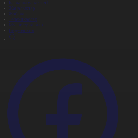
Бағдарлама кестесі
Жаңалықтар
Жобалар
Телехикаялар
Мультсериалдар
Видеоархив