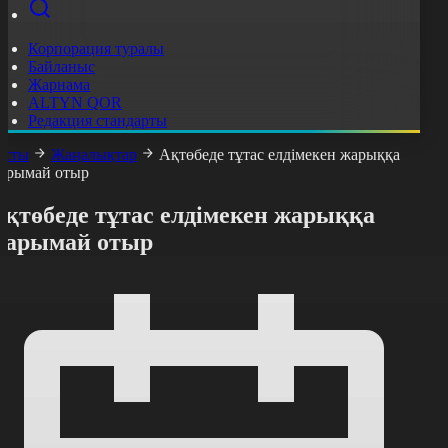
Корпорация туралы
Байланыс
Жарнама
ALTYN QOR
Редакция стандарты
асты
Жаңалықтар
Ақтөбеде тұтас елдімекен жарыққа
арымай отыр
Ақтөбеде тұтас елдімекен жарыққа
жарымай отыр