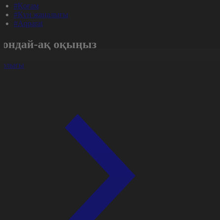
#Қоғам
#Күн жаңалығы
#Aqparat
Сондай-ақ оқыңыз
арлығы