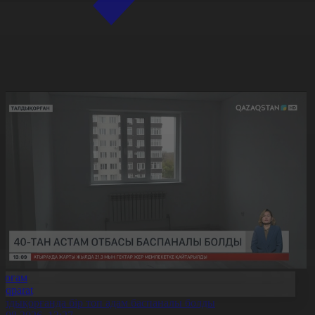
Қоғам
Aqparat
алдықорғанда бір топ адам баспаналы болды