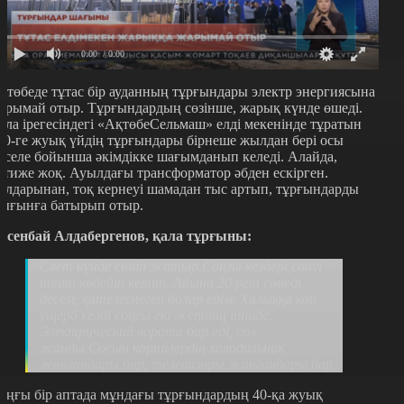
0:00
/ 0:00
қтөбеде тұтас бір ауданның тұрғындары электр энергиясына
арымай отыр. Тұрғындардың сөзінше, жарық күнде өшеді.
ала ірегесіндегі «АқтөбеСельмаш» елді мекенінде тұратын
00-ге жуық үйдің тұрғындары бірнеше жылдан бері осы
әселе бойынша әкімдікке шағымданып келеді. Алайда,
әтиже жоқ. Ауылдағы трансформатор әбден ескірген.
алдарынан, тоқ кернеуі шамадан тыс артып, тұрғындарды
ығынға батырып отыр.
исенбай Алдабергенов, қала тұрғыны:
Свет күнде сөніп жатыр.Соңғы кездері сөнуі
тіпті көбейіп кетті. Айына 20 рет сөнеді
десем, қателеспеген болар едім. Халыққа көп
ущерб келді соңғы екі жетінің ішінде.
Электрический ворота бар еді, сол
жанды.Сосын көршілердің холодильник
жанғандары бар, телевизоры жанғандары бар
оңғы бір аптада мұндағы тұрғындардың 40-қа жуық