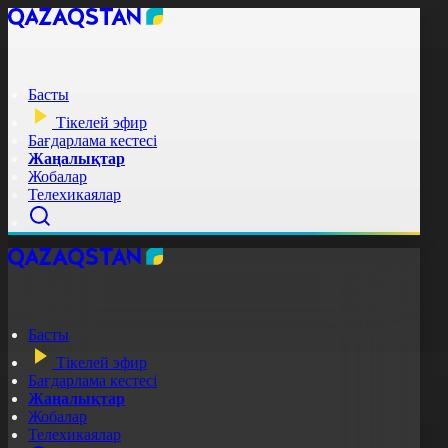
Басты
Тікелей эфир
Бағдарлама кестесі
Жаңалықтар
Жобалар
Телехикаялар
Басты
Тікелей эфир
Бағдарлама кестесі
Жаңалықтар
Жобалар
Телехикаялар