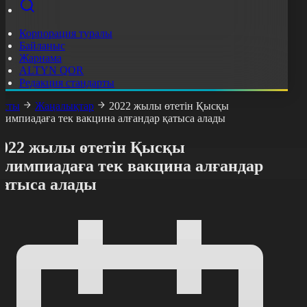
Корпорация туралы
Байланыс
Жарнама
ALTYN QOR
Редакция стандарты
асты
Жаңалықтар
2022 жылы өтетін Қысқы
лимпиадаға тек вакцина алғандар қатыса алады
2022 жылы өтетін Қысқы
Олимпиадаға тек вакцина алғандар
қатыса алады