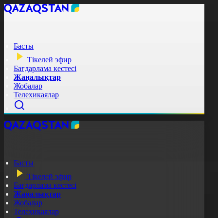
Басты
Тікелей эфир
Бағдарлама кестесі
Жаңалықтар
Жобалар
Телехикаялар
Басты
Тікелей эфир
Бағдарлама кестесі
Жаңалықтар
Жобалар
Телехикаялар