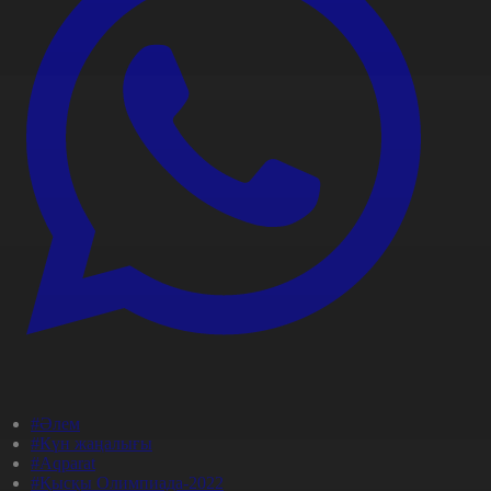
#Әлем
#Күн жаңалығы
#Aqparat
#Қысқы Олимпиада-2022