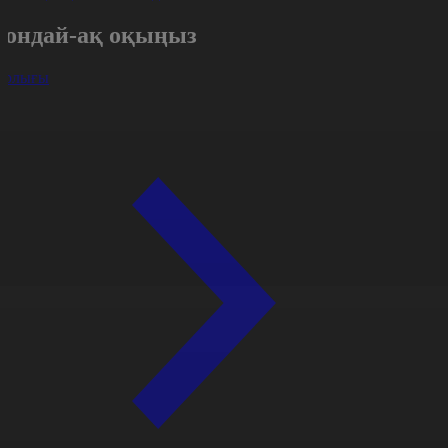
Сондай-ақ оқыңыз
арлығы