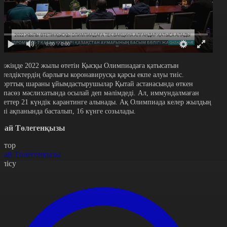
0:00
/ 0:00
ейжіңде 2022 жылы өтетін Қысқы Олимпиадаға қатысатын
етелдіктердің барлығы коронавирусқа қарсы екпе алуы тиіс.
порттық шараны ұйымдастырушылар Қытай астанасында өткен
аспасөз мәслихатында осылай деп мәлімдеді. Ал, иммундалмаған
тлеттер 21 күндік карантинге алынады. Ақ Олимпиада келер жылдың
-ші ақпанында басталып, 16 күнге созылады.
рай Төлегенқызы
втор
рай Төлегенқызы
өлісу