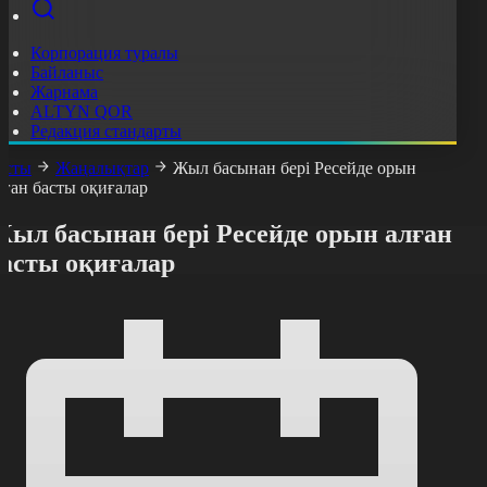
Корпорация туралы
Байланыс
Жарнама
ALTYN QOR
Редакция стандарты
асты
Жаңалықтар
Жыл басынан бері Ресейде орын
лған басты оқиғалар
Жыл басынан бері Ресейде орын алған
басты оқиғалар