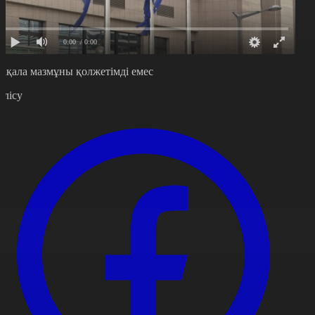
0:00
/ 0:00
ақала мазмұны қолжетімді емес
өлісу