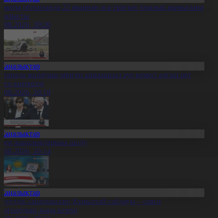
лматы облысында 22 мыңнан аса тұрғын тазалық жұмысына
тсалысты
6.08.2026, 20:20
Жаңалықтар
станада жолаушы мінген ұшқышсыз әуе кемесі алғаш рет
уеге көтерілді
6.08.2026, 20:19
Жаңалықтар
лем жаңалықтарына шолу
6.08.2026, 20:14
Жаңалықтар
етелдік сарапшылар: Құрылтай сайлауы – саяси
аңғырудың жаңа кезеңі