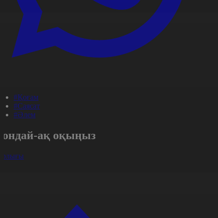
#Қоғам
#Саясат
#Әлем
Сондай-ақ оқыңыз
арлығы