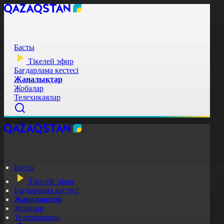
Басты
Тікелей эфир
Бағдарлама кестесі
Жаңалықтар
Жобалар
Телехикаялар
Басты
Тікелей эфир
Бағдарлама кестесі
Жаңалықтар
Жобалар
Телехикаялар