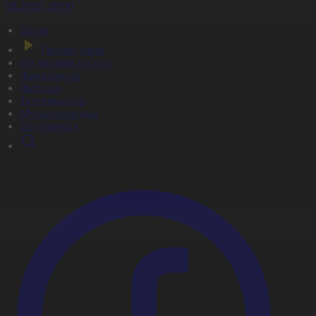
6.08.2026, 20:00
Басты
Тікелей эфир
Бағдарлама кестесі
Жаңалықтар
Жобалар
Телехикаялар
Мультсериалдар
Видеоархив