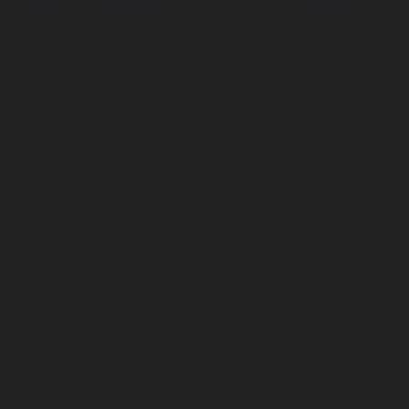
Корпорация туралы
Байланыс
Дистрибуция
Жарнама
Редакция стандарты