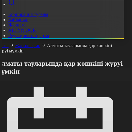
Корпорация туралы
Байланыс
Жарнама
ALTYN QOR
Редакция стандарты
асты
Жаңалықтар
Алматы тауларында қар көшкіні
үруі мүмкін
Алматы тауларында қар көшкіні жүруі
мүмкін