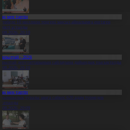
Заң мен тәртіп
қтөбеде 10 миллион теңгені заңсыз айналымға енгізген
үдікті ұсталды
5.08.2026, 20:10
Құрылтай - 2026
ұрылтай депутаттарының сайлауына дайындық пысықталды
5.08.2026, 20:10
Заң мен тәртіп
ақымшылық туралы заңға сәйкес 620 адам түрмеден
осатылды
5.08.2026, 20:09