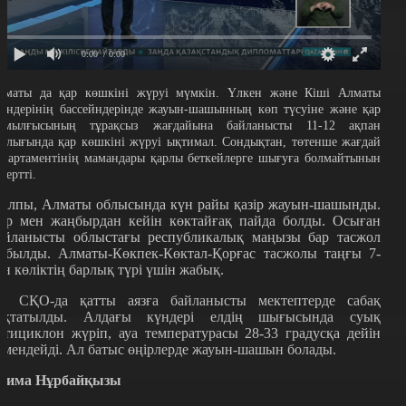
0:00
/ 0:00
лматы да қар көшкіні жүруі мүмкін. Үлкен және Кіші Алматы
зендерінің бассейндерінде жауын-шашынның көп түсуіне және қар
амылғысының тұрақсыз жағдайына байланысты 11-12 ақпан
ралығында қар көшкіні жүруі ықтимал. Сондықтан, төтенше жағдай
епартаментінің мамандары қарлы беткейлерге шығуға болмайтынын
кертті.
алпы, Алматы облысында күн райы қазір жауын-шашынды.
ар мен жаңбырдан кейін көктайғақ пайда болды. Осыған
айланысты облыстағы республикалық маңызы бар тасжол
абылды. Алматы-Көкпек-Көктал-Қорғас тасжолы таңғы 7-
ен көліктің барлық түрі үшін жабық.
л СҚО-да қатты аязға байланысты мектептерде сабақ
оқтатылды. Алдағы күндері елдің шығысында суық
нтициклон жүріп, ауа температурасы 28-33 градусқа дейін
өмендейді. Ал батыс өңірлерде жауын-шашын болады.
сима Нұрбайқызы