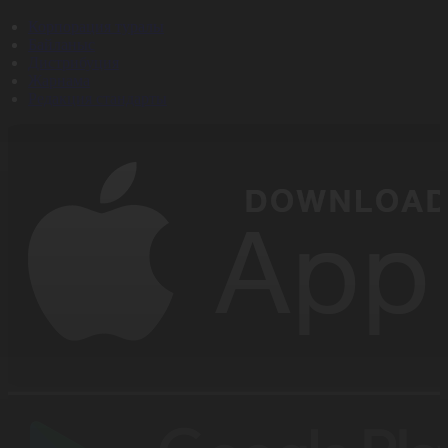
Корпорация туралы
Байланыс
Дистрибуция
Жарнама
Редакция стандарты