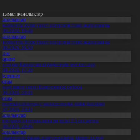
анымал жаңалықтар
Жаңалықтар
емлекеттік білім грант иегерлері тізімі жарияланды
7.08.2026, 19:46
Жаңалықтар
емлекеттік білім грант иегерлері тізімі жарияланды
7.08.2026, 16:50
Білім
Aqparat
апондар Қазақстан өсімдіктерін зерттеп жүр
4.08.2026, 17:30
Мәдениет
Қоғам
нерді өнеге еткен Ерниязовтар отбасы
8.08.2026, 20:16
Қоғам
ұрылтай сайлауына үміткерлердің тізімі бекітілді
3.07.2026, 20:03
Жаңалықтар
авлодарда отандық өнім өндірісі 1,5 есе артты
5.08.2026, 20:06
Жаңалықтар
үпқарағанда балық шаруашылығы дамып келеді