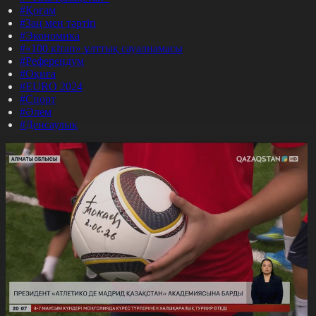
#Қоғам
#Заң мен тәртіп
#Экономика
#«100 кітап» ұлттық сауалнамасы
#Референдум
#Оқиға
#EURO 2024
#Спорт
#Әлем
#Денсаулық