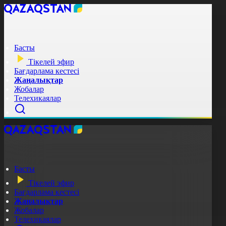
Басты
Тікелей эфир
Бағдарлама кестесі
Жаңалықтар
Жобалар
Телехикаялар
Басты
Тікелей эфир
Бағдарлама кестесі
Жаңалықтар
Жобалар
Телехикаялар