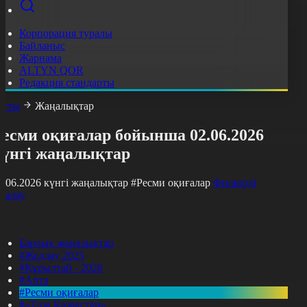
Корпорация туралы
Байланыс
Жарнама
ALTYN QOR
Редакция стандарты
асты
Жаңалықтар
Ресми оқиғалар бойынша 02.06.2026
күнгі жаңалықтар
2.06.2026 күнгі жаңалықтар
#Ресми оқиғалар
Фильтрді
азалау
Барлық жаңалықтар
#Жолдау 2025
#Құрылтай - 2026
#Апта
#Ресми оқиғалар
#«Таза Қазақстан»