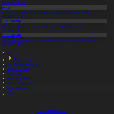
7.08.2026, 17:09
Қоғам
ұс еті мен тауық жұмыртқасын өндіру қарқын алды
7.08.2026, 10:05
Жаңалықтар
ерейлі отбасы – тәрбие мен дәстүр сабақтастығы
7.08.2026, 20:19
Жаңалықтар
қмола облысында 157 науқас трансплантацияға мұқтаж
6.08.2026, 17:11
Басты
Тікелей эфир
Бағдарлама кестесі
Жаңалықтар
Жобалар
Телехикаялар
Мультсериалдар
Видеоархив