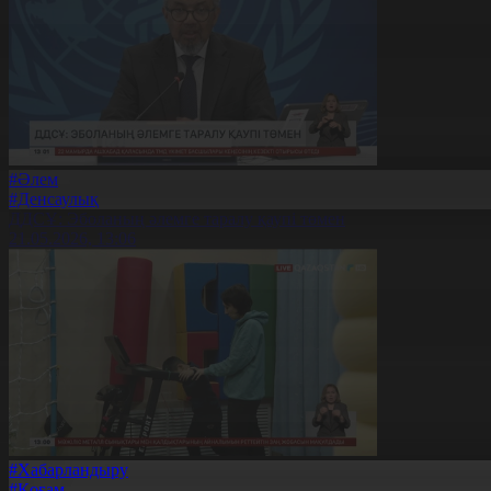
#Әлем
#Денсаулық
ДДСҰ: Эболаның әлемге таралу қаупі төмен
21.05.2026, 13:06
#Хабарландыру
#Қоғам