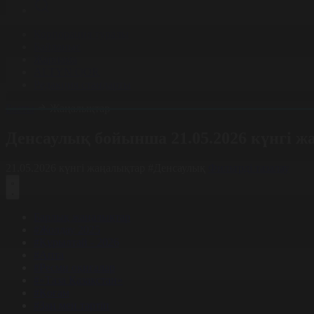
Корпорация туралы
Байланыс
Жарнама
ALTYN QOR
Редакция стандарты
Басты
Жаңалықтар
Денсаулық бойынша 21.05.2026 күнгі 
21.05.2026 күнгі жаңалықтар
#Денсаулық
Фильтрді тазалау
Барлық жаңалықтар
#Жолдау 2025
#Құрылтай - 2026
#Апта
#Ресми оқиғалар
#«Таза Қазақстан»
#Қоғам
#Заң мен тәртіп