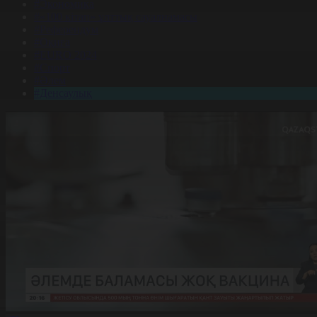
#Экономика
#«100 кітап» ұлттық сауалнамасы
#Референдум
#Оқиға
#EURO 2024
#Спорт
#Әлем
#Денсаулық