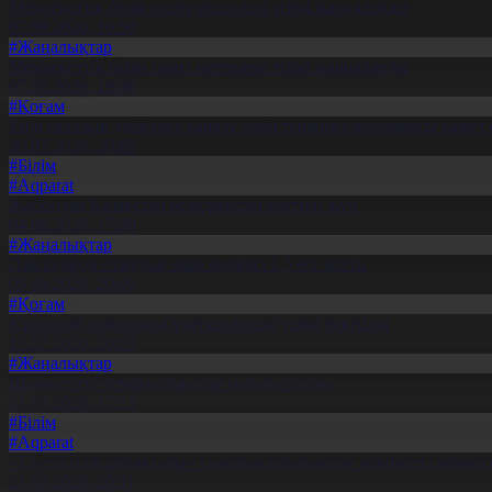
Мемлекеттік білім грант иегерлері тізімі жарияланды
07.08.2026, 16:50
#Жаңалықтар
Мемлекеттік білім грант иегерлері тізімі жарияланды
07.08.2026, 19:46
#Қоғам
Енді салалық дәрігерге қаралу үшін терапевт жолдамасы қажет 
30.07.2026, 20:05
#Білім
#Aqparat
Жапондар Қазақстан өсімдіктерін зерттеп жүр
04.08.2026, 17:30
#Жаңалықтар
Павлодарда отандық өнім өндірісі 1,5 есе артты
05.08.2026, 20:06
#Қоғам
Құрылтай сайлауына үміткерлердің тізімі бекітілді
13.07.2026, 20:03
#Жаңалықтар
Шымкентте теміржолшылар марапатталды
31.07.2026, 17:15
#Білім
#Aqparat
«Тәуелсіздік ұрпақтары» грантын тағайындау жөніндегі коми
31.07.2026, 20:11