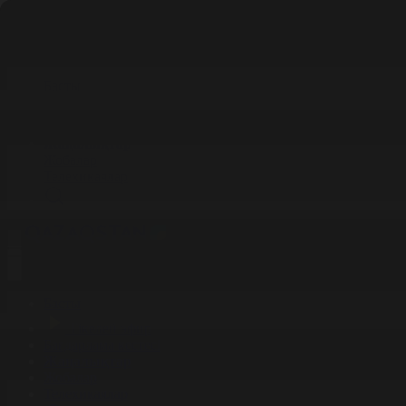
Басты
Тікелей эфир
Бағдарлама кестесі
Жаңалықтар
Жобалар
Телехикаялар
Басты
Тікелей эфир
Бағдарлама кестесі
Жаңалықтар
Жобалар
Телехикаялар