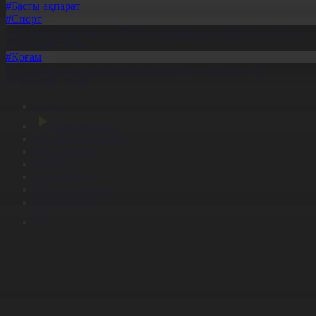
#Басты ақпарат
#Спорт
«Болашақ ойындары – 2026» халықаралық турнирі басталды
30.07.2026, 10:01
#Қоғам
Құс еті мен тауық жұмыртқасын өндіру қарқын алды
07.08.2026, 10:05
Басты
Тікелей эфир
Бағдарлама кестесі
Жаңалықтар
Жобалар
Телехикаялар
Мультсериалдар
Видеоархив