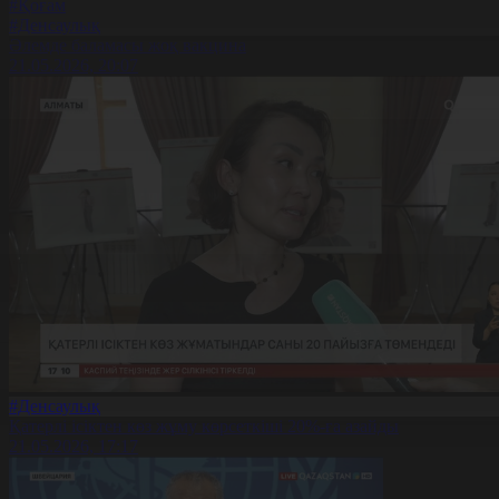
#Қоғам
#Денсаулық
Әлемде баламасы жоқ вакцина
21.05.2026, 20:07
#Денсаулық
Қатерлі ісіктен көз жұму көрсеткіші 20%-ға азайды
21.05.2026, 17:17