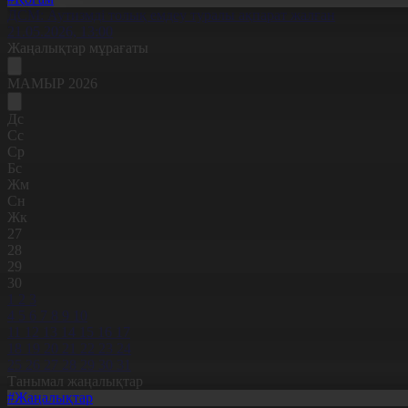
ДСМ: Аутизмді толық емдеу туралы ақпарат жалған
21.05.2026, 13:00
Жаңалықтар мұрағаты
МАМЫР 2026
Дс
Сс
Ср
Бс
Жм
Сн
Жк
27
28
29
30
1
2
3
4
5
6
7
8
9
10
11
12
13
14
15
16
17
18
19
20
21
22
23
24
25
26
27
28
29
30
31
Танымал жаңалықтар
#Жаңалықтар