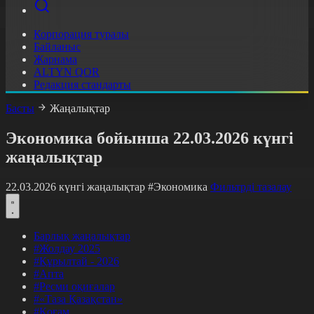
Корпорация туралы
Байланыс
Жарнама
ALTYN QOR
Редакция стандарты
Басты
Жаңалықтар
Экономика бойынша 22.03.2026 күнгі
жаңалықтар
22.03.2026 күнгі жаңалықтар
#Экономика
Фильтрді тазалау
Барлық жаңалықтар
#Жолдау 2025
#Құрылтай - 2026
#Апта
#Ресми оқиғалар
#«Таза Қазақстан»
#Қоғам