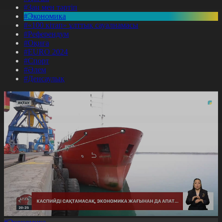
#Заң мен тәртіп
#Экономика
#«100 кітап» ұлттық сауалнамасы
#Референдум
#Оқиға
#EURO 2024
#Спорт
#Әлем
#Денсаулық