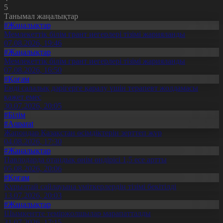
5
Танымал жаңалықтар
#Жаңалықтар
Мемлекеттік білім грант иегерлері тізімі жарияланды
07.08.2026, 19:46
#Жаңалықтар
Мемлекеттік білім грант иегерлері тізімі жарияланды
07.08.2026, 16:50
#Қоғам
Енді салалық дәрігерге қаралу үшін терапевт жолдамасы
қажет емес
30.07.2026, 20:05
#Білім
#Aqparat
Жапондар Қазақстан өсімдіктерін зерттеп жүр
04.08.2026, 17:30
#Жаңалықтар
Павлодарда отандық өнім өндірісі 1,5 есе артты
05.08.2026, 20:06
#Қоғам
Құрылтай сайлауына үміткерлердің тізімі бекітілді
13.07.2026, 20:03
#Жаңалықтар
Шымкентте теміржолшылар марапатталды
31.07.2026, 17:15