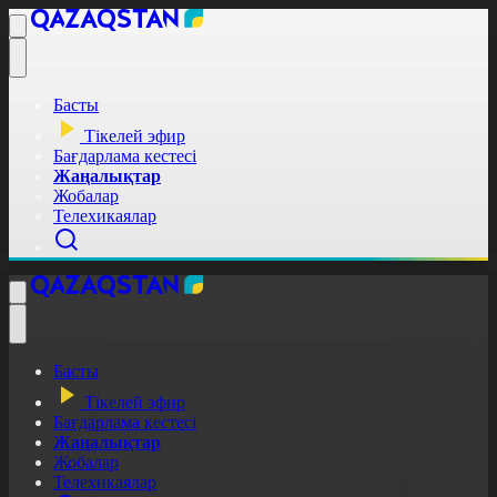
Басты
Тікелей эфир
Бағдарлама кестесі
Жаңалықтар
Жобалар
Телехикаялар
Басты
Тікелей эфир
Бағдарлама кестесі
Жаңалықтар
Жобалар
Телехикаялар