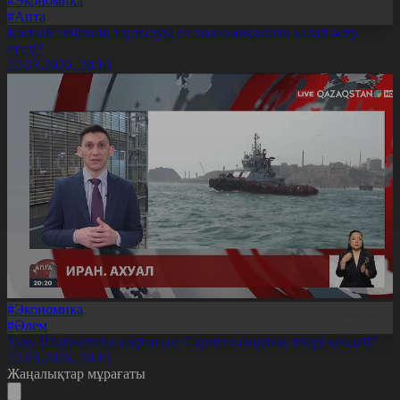
#Экономика
#Апта
Каспий теңізінің тартылуы ел экономикасына қалай әсер
етеді?
22.03.2026, 20:10
#Экономика
#Әлем
Таяу Шығыстағы қақтығыс: Сарапшылардың пікірі қандай?
22.03.2026, 20:10
Жаңалықтар мұрағаты