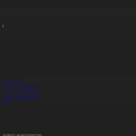
с
с
р
с
м
н
к
3
4
5
6
7
8
3
4
5
6
7
8
10
11
12
13
14
15
6
17
18
19
20
21
22
3
24
25
26
27
28
29
0
31
анымал жаңалықтар