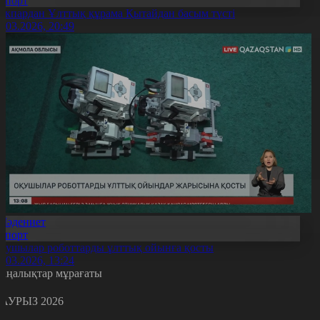
Спорт
өкпардан Ұлттық құрама Қытайдан басым түсті
8.03.2026, 20:49
Мәдениет
Спорт
қушылар роботтарды ұлттық ойынға қосты
8.03.2026, 13:24
аңалықтар мұрағаты
АУРЫЗ 2026