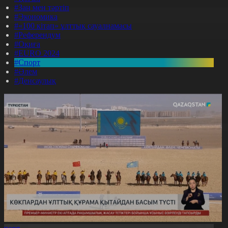
#Заң мен тәртіп
#Экономика
#«100 кітап» ұлттық сауалнамасы
#Референдум
#Оқиға
#EURO 2024
#Спорт
#Әлем
#Денсаулық