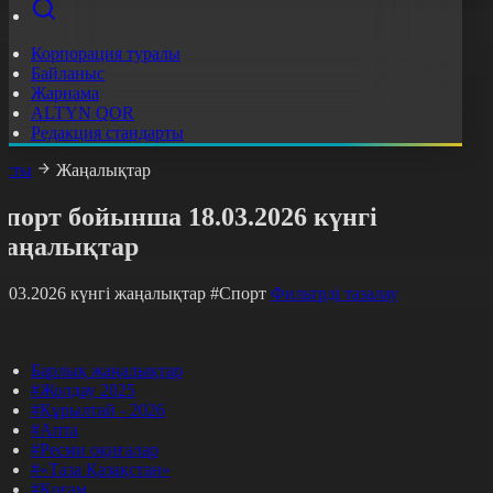
Корпорация туралы
Байланыс
Жарнама
ALTYN QOR
Редакция стандарты
асты
Жаңалықтар
порт бойынша 18.03.2026 күнгі
жаңалықтар
8.03.2026 күнгі жаңалықтар
#Спорт
Фильтрді тазалау
Барлық жаңалықтар
#Жолдау 2025
#Құрылтай - 2026
#Апта
#Ресми оқиғалар
#«Таза Қазақстан»
#Қоғам