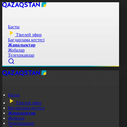
Басты
Тікелей эфир
Бағдарлама кестесі
Жаңалықтар
Жобалар
Телехикаялар
Басты
Тікелей эфир
Бағдарлама кестесі
Жаңалықтар
Жобалар
Телехикаялар