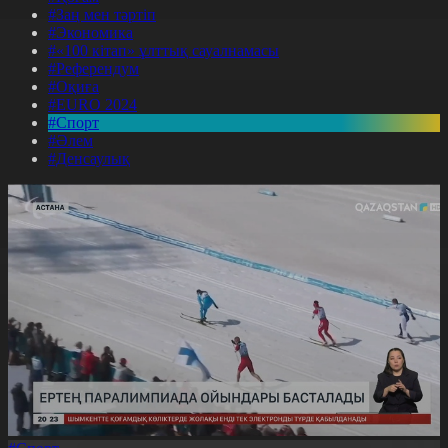
#Заң мен тәртіп
#Экономика
#«100 кітап» ұлттық сауалнамасы
#Референдум
#Оқиға
#EURO 2024
#Спорт
#Әлем
#Денсаулық