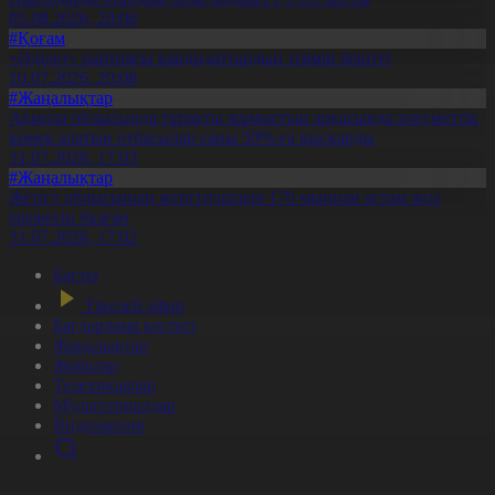
05.08.2026, 20:06
#Қоғам
«Әділет» партиясы кандидаттардың тізімін бекітті
10.07.2026, 20:08
#Жаңалықтар
Ақмола облысында тұрақты жұмыстың арқасында әлеуметтік
көмек алатын отбасылар саны 50%-ға қысқарды
31.07.2026, 17:03
#Жаңалықтар
Жетісу облысының жүргізушілері 170 мыңнан астам жол
ережесін бұзған
31.07.2026, 17:02
Басты
Тікелей эфир
Бағдарлама кестесі
Жаңалықтар
Жобалар
Телехикаялар
Мультсериалдар
Видеоархив