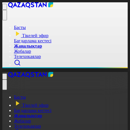
Басты
Тікелей эфир
Бағдарлама кестесі
Жаңалықтар
Жобалар
Телехикаялар
Басты
Тікелей эфир
Бағдарлама кестесі
Жаңалықтар
Жобалар
Телехикаялар