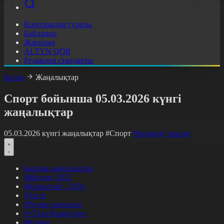
Корпорация туралы
Байланыс
Жарнама
ALTYN QOR
Редакция стандарты
Басты
Жаңалықтар
Спорт бойынша 05.03.2026 күнгі
жаңалықтар
05.03.2026 күнгі жаңалықтар
#Спорт
Фильтрді тазалау
Барлық жаңалықтар
#Жолдау 2025
#Құрылтай - 2026
#Апта
#Ресми оқиғалар
#«Таза Қазақстан»
#Қоғам