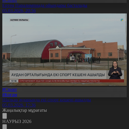
#Спорт
Ертең Паралимпиада ойындары басталады
05.03.2026, 20:56
#Спорт
#Қоғам
Шалқар ауданында екі спорт кешені ашылды
05.03.2026, 17:36
Жаңалықтар мұрағаты
НАУРЫЗ 2026