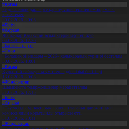
#Қоғам
Енді салалық дәрігерге қаралу үшін терапевт жолдамасы
қажет емес
30.07.2026, 20:05
#Білім
#Aqparat
Жапондар Қазақстан өсімдіктерін зерттеп жүр
04.08.2026, 17:30
#Басты ақпарат
#Спорт
«Болашақ ойындары – 2026» халықаралық турнирі басталды
30.07.2026, 10:01
#Қоғам
Құрылтай сайлауына үміткерлердің тізімі бекітілді
13.07.2026, 20:03
#Жаңалықтар
Шымкентте теміржолшылар марапатталды
31.07.2026, 17:15
#Білім
#Aqparat
«Тәуелсіздік ұрпақтары» грантын тағайындау жөніндегі
комиссияның қорытынды отырысы өтті
31.07.2026, 20:11
#Жаңалықтар
Павлодарда отандық өнім өндірісі 1,5 есе артты