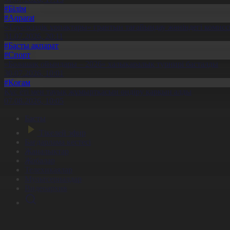
#Білім
#Aqparat
«Тәуелсіздік ұрпақтары» грантын тағайындау жөніндегі коми
31.07.2026, 20:11
#Басты ақпарат
#Спорт
«Болашақ ойындары – 2026» халықаралық турнирі басталды
30.07.2026, 10:01
#Қоғам
Құс еті мен тауық жұмыртқасын өндіру қарқын алды
07.08.2026, 10:05
Басты
Тікелей эфир
Бағдарлама кестесі
Жаңалықтар
Жобалар
Телехикаялар
Мультсериалдар
Видеоархив