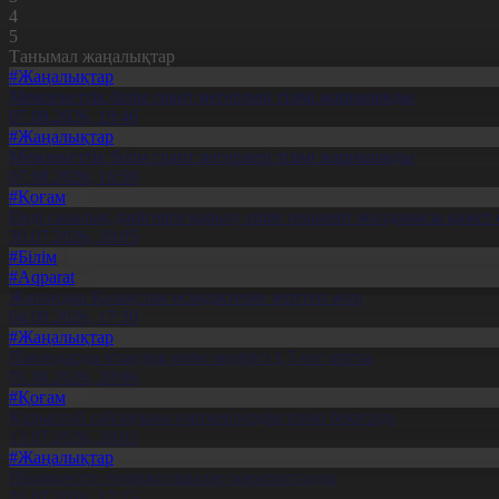
4
5
Танымал жаңалықтар
#Жаңалықтар
Мемлекеттік білім грант иегерлері тізімі жарияланды
07.08.2026, 19:46
#Жаңалықтар
Мемлекеттік білім грант иегерлері тізімі жарияланды
07.08.2026, 16:50
#Қоғам
Енді салалық дәрігерге қаралу үшін терапевт жолдамасы қажет 
30.07.2026, 20:05
#Білім
#Aqparat
Жапондар Қазақстан өсімдіктерін зерттеп жүр
04.08.2026, 17:30
#Жаңалықтар
Павлодарда отандық өнім өндірісі 1,5 есе артты
05.08.2026, 20:06
#Қоғам
Құрылтай сайлауына үміткерлердің тізімі бекітілді
13.07.2026, 20:03
#Жаңалықтар
Шымкентте теміржолшылар марапатталды
31.07.2026, 17:15