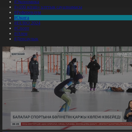
#Экономика
#«100 кітап» ұлттық сауалнамасы
#Референдум
#Оқиға
#EURO 2024
#Спорт
#Әлем
#Денсаулық