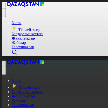
Басты
Тікелей эфир
Бағдарлама кестесі
Жаңалықтар
Жобалар
Телехикаялар
Басты
Тікелей эфир
Бағдарлама кестесі
Жаңалықтар
Жобалар
Телехикаялар