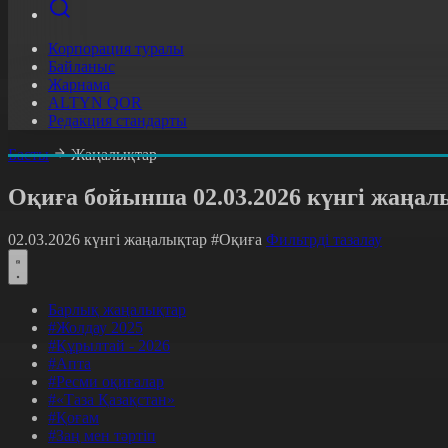
Корпорация туралы
Байланыс
Жарнама
ALTYN QOR
Редакция стандарты
Басты
Жаңалықтар
Оқиға бойынша 02.03.2026 күнгі жаңал
02.03.2026 күнгі жаңалықтар
#Оқиға
Фильтрді тазалау
Барлық жаңалықтар
#Жолдау 2025
#Құрылтай - 2026
#Апта
#Ресми оқиғалар
#«Таза Қазақстан»
#Қоғам
#Заң мен тәртіп