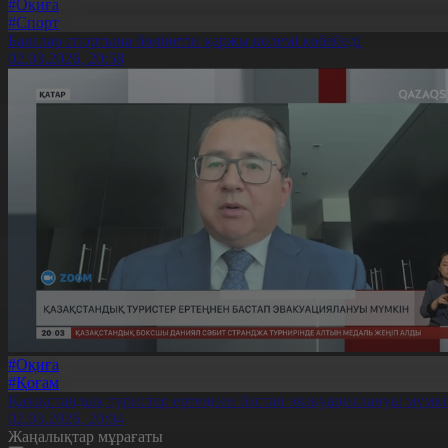
#Оқиға
#Спорт
Балалар спортына бөлінетін қаржы көлемі көбейеді
02.03.2026, 20:58
#Оқиға
#Қоғам
Қазақстандық туристер ертеңнен бастап эвакуациялануы мүмкі
02.03.2026, 20:04
Жаңалықтар мұрағаты