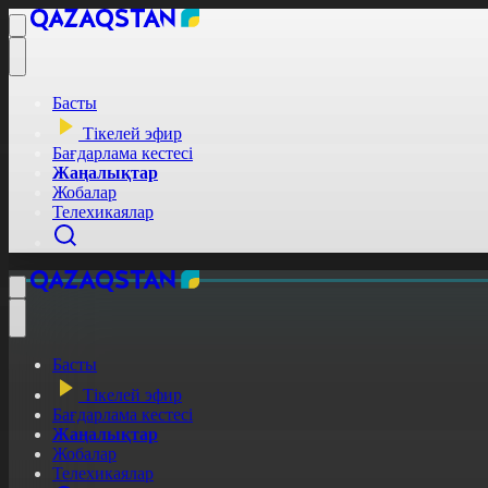
Басты
Тікелей эфир
Бағдарлама кестесі
Жаңалықтар
Жобалар
Телехикаялар
Басты
Тікелей эфир
Бағдарлама кестесі
Жаңалықтар
Жобалар
Телехикаялар