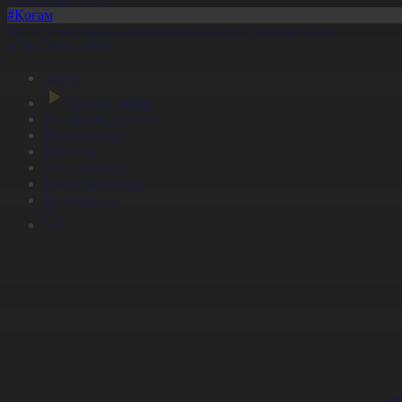
#Қоғам
Құс еті мен тауық жұмыртқасын өндіру қарқын алды
07.08.2026, 10:05
Басты
Тікелей эфир
Бағдарлама кестесі
Жаңалықтар
Жобалар
Телехикаялар
Мультсериалдар
Видеоархив