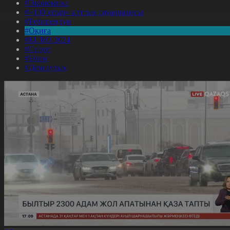
#Экономика
#«100 кітап» ұлттық сауалнамасы
#Референдум
#Оқиға
#EURO 2024
#Спорт
#Әлем
#Денсаулық