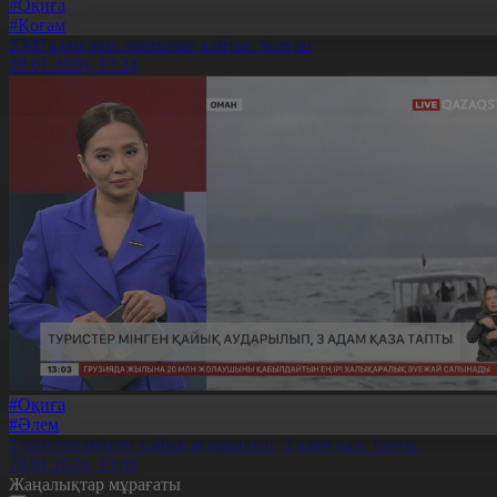
#Оқиға
#Қоғам
2300 адам жол апатынан қайтыс болған
28.01.2026, 17:24
#Оқиға
#Әлем
Туристер мінген қайық аударылып, 3 адам қаза тапты
28.01.2026, 13:09
Жаңалықтар мұрағаты