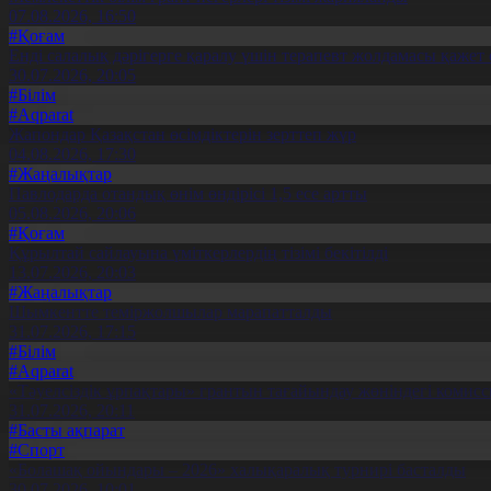
07.08.2026, 16:50
#Қоғам
Енді салалық дәрігерге қаралу үшін терапевт жолдамасы қажет 
30.07.2026, 20:05
#Білім
#Aqparat
Жапондар Қазақстан өсімдіктерін зерттеп жүр
04.08.2026, 17:30
#Жаңалықтар
Павлодарда отандық өнім өндірісі 1,5 есе артты
05.08.2026, 20:06
#Қоғам
Құрылтай сайлауына үміткерлердің тізімі бекітілді
13.07.2026, 20:03
#Жаңалықтар
Шымкентте теміржолшылар марапатталды
31.07.2026, 17:15
#Білім
#Aqparat
«Тәуелсіздік ұрпақтары» грантын тағайындау жөніндегі коми
31.07.2026, 20:11
#Басты ақпарат
#Спорт
«Болашақ ойындары – 2026» халықаралық турнирі басталды
30.07.2026, 10:01