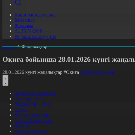
Корпорация туралы
Байланыс
Жарнама
ALTYN QOR
Редакция стандарты
Басты
Жаңалықтар
Оқиға бойынша 28.01.2026 күнгі жаңал
28.01.2026 күнгі жаңалықтар
#Оқиға
Фильтрді тазалау
Барлық жаңалықтар
#Жолдау 2025
#Құрылтай - 2026
#Апта
#Ресми оқиғалар
#«Таза Қазақстан»
#Қоғам
#Заң мен тәртіп