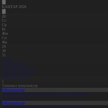
ҚАҢТАР 2026
Дс
Сс
Ср
Бс
Жм
Сн
Жк
29
30
31
1
2
3
4
5
6
7
8
9
10
11
12
13
14
15
16
17
18
19
20
21
22
23
24
25
26
27
28
29
30
31
1
Танымал жаңалықтар
#Жаңалықтар
Мемлекеттік білім грант иегерлері тізімі жарияланды
07.08.2026, 19:46
#Жаңалықтар
Мемлекеттік білім грант иегерлері тізімі жарияланды