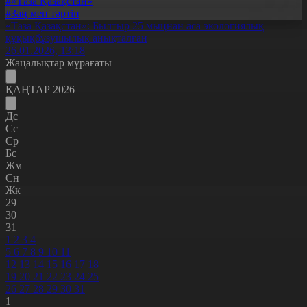
#«Таза Қазақстан»
#Заң мен тәртіп
«Таза Қазақстан»: Былтыр 25 мыңнан аса экологиялық
құқықбұзушылық анықталған
26.01.2026, 13:18
Жаңалықтар мұрағаты
ҚАҢТАР 2026
Дс
Сс
Ср
Бс
Жм
Сн
Жк
29
30
31
1
2
3
4
5
6
7
8
9
10
11
12
13
14
15
16
17
18
19
20
21
22
23
24
25
26
27
28
29
30
31
1