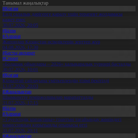
Танымал жаңалықтар
#Қоғам
Енді салалық дәрігерге қаралу үшін терапевт жолдамасы
қажет емес
30.07.2026, 20:05
#Білім
#Aqparat
Жапондар Қазақстан өсімдіктерін зерттеп жүр
04.08.2026, 17:30
#Басты ақпарат
#Спорт
«Болашақ ойындары – 2026» халықаралық турнирі басталды
30.07.2026, 10:01
#Қоғам
Құрылтай сайлауына үміткерлердің тізімі бекітілді
13.07.2026, 20:03
#Жаңалықтар
Шымкентте теміржолшылар марапатталды
31.07.2026, 17:15
#Білім
#Aqparat
«Тәуелсіздік ұрпақтары» грантын тағайындау жөніндегі
комиссияның қорытынды отырысы өтті
31.07.2026, 20:11
#Жаңалықтар