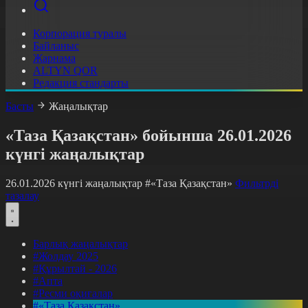
Корпорация туралы
Байланыс
Жарнама
ALTYN QOR
Редакция стандарты
Басты
Жаңалықтар
«Таза Қазақстан» бойынша 26.01.2026
күнгі жаңалықтар
26.01.2026 күнгі жаңалықтар
#«Таза Қазақстан»
Фильтрді
тазалау
Барлық жаңалықтар
#Жолдау 2025
#Құрылтай - 2026
#Апта
#Ресми оқиғалар
#«Таза Қазақстан»