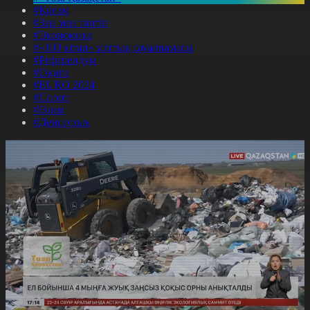
#Қоғам
#Заң мен тәртіп
#Экономика
#«100 кітап» ұлттық сауалнамасы
#Референдум
#Оқиға
#EURO 2024
#Спорт
#Әлем
#Денсаулық