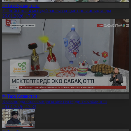
#«Таза Қазақстан»
Ел бойынша 4 мыңдай заңсыз қоқыс орны анықталды
26.01.2026, 17:35
#«Таза Қазақстан»
Қызылорда облысындағы мектептерде экосабақ өтті
26.01.2026, 17:33