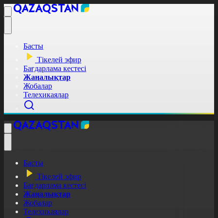
Басты
Тікелей эфир
Бағдарлама кестесі
Жаңалықтар
Жобалар
Телехикаялар
Басты
Тікелей эфир
Бағдарлама кестесі
Жаңалықтар
Жобалар
Телехикаялар