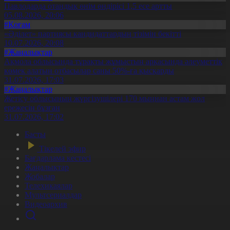
Павлодарда отандық өнім өндірісі 1,5 есе артты
05.08.2026, 20:06
#Қоғам
«Әділет» партиясы кандидаттардың тізімін бекітті
10.07.2026, 20:08
#Жаңалықтар
Ақмола облысында тұрақты жұмыстың арқасында әлеуметтік
көмек алатын отбасылар саны 50%-ға қысқарды
31.07.2026, 17:03
#Жаңалықтар
Жетісу облысының жүргізушілері 170 мыңнан астам жол
ережесін бұзған
31.07.2026, 17:02
Басты
Тікелей эфир
Бағдарлама кестесі
Жаңалықтар
Жобалар
Телехикаялар
Мультсериалдар
Видеоархив