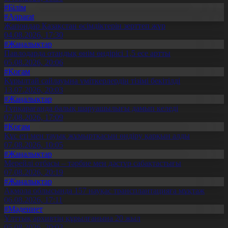
#Білім
#Aqparat
Жапондар Қазақстан өсімдіктерін зерттеп жүр
04.08.2026, 17:30
#Жаңалықтар
Павлодарда отандық өнім өндірісі 1,5 есе артты
05.08.2026, 20:06
#Қоғам
Құрылтай сайлауына үміткерлердің тізімі бекітілді
13.07.2026, 20:03
#Жаңалықтар
Түпқарағанда балық шаруашылығы дамып келеді
07.08.2026, 17:09
#Қоғам
Құс еті мен тауық жұмыртқасын өндіру қарқын алды
07.08.2026, 10:05
#Жаңалықтар
Мерейлі отбасы – тәрбие мен дәстүр сабақтастығы
07.08.2026, 20:19
#Жаңалықтар
Ақмола облысында 157 науқас трансплантацияға мұқтаж
06.08.2026, 17:11
#Мәдениет
Ұлттық архивтің құрылғанына 20 жыл
05.08.2026, 20:03