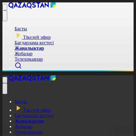
Басты
Тікелей эфир
Бағдарлама кестесі
Жаңалықтар
Жобалар
Телехикаялар
Басты
Тікелей эфир
Бағдарлама кестесі
Жаңалықтар
Жобалар
Телехикаялар