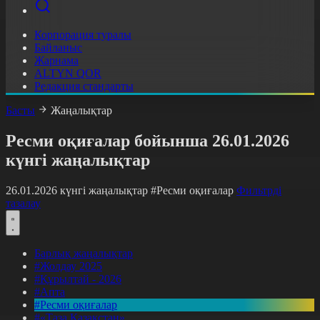
Корпорация туралы
Байланыс
Жарнама
ALTYN QOR
Редакция стандарты
Басты
Жаңалықтар
Ресми оқиғалар бойынша 26.01.2026
күнгі жаңалықтар
26.01.2026 күнгі жаңалықтар
#Ресми оқиғалар
Фильтрді
тазалау
Барлық жаңалықтар
#Жолдау 2025
#Құрылтай - 2026
#Апта
#Ресми оқиғалар
#«Таза Қазақстан»