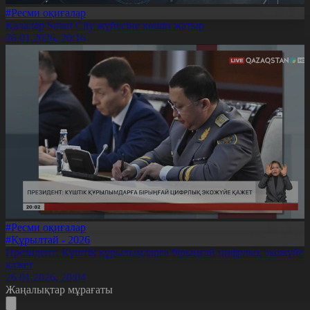
#Ресми оқиғалар
Қалалар Smart City жүйесіне көшіп жатыр
26.01.2026, 20:16
#Ресми оқиғалар
#Құрылтай - 2026
Президент: Күштік құрылымдарға бірыңғай цифрлық экожүйе
қажет
26.01.2026, 20:04
Жаңалықтар мұрағаты