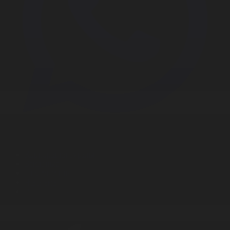
Корпорация туралы
Байланыс
Дистрибуция
Жарнама
Редакция стандарты