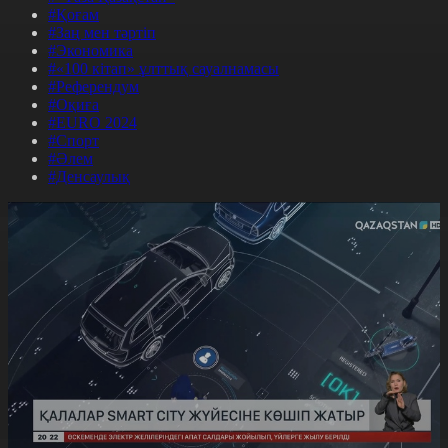
#Қоғам
#Заң мен тәртіп
#Экономика
#«100 кітап» ұлттық сауалнамасы
#Референдум
#Оқиға
#EURO 2024
#Спорт
#Әлем
#Денсаулық