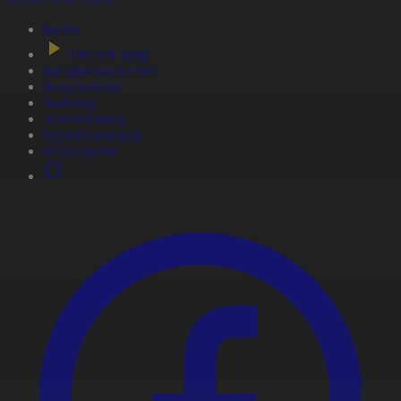
Басты
Тікелей эфир
Бағдарлама кестесі
Жаңалықтар
Жобалар
Телехикаялар
Мультсериалдар
Видеоархив