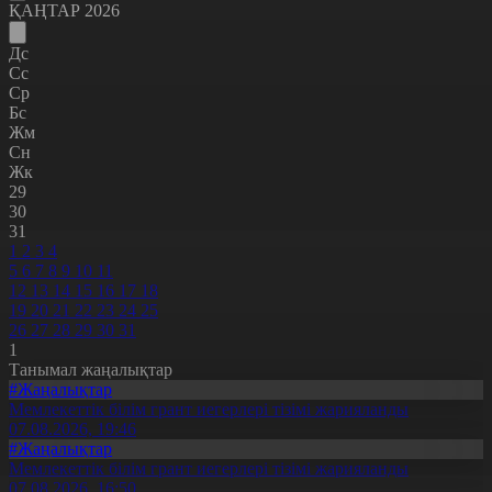
ҚАҢТАР 2026
Дс
Сс
Ср
Бс
Жм
Сн
Жк
29
30
31
1
2
3
4
5
6
7
8
9
10
11
12
13
14
15
16
17
18
19
20
21
22
23
24
25
26
27
28
29
30
31
1
Танымал жаңалықтар
#Жаңалықтар
Мемлекеттік білім грант иегерлері тізімі жарияланды
07.08.2026, 19:46
#Жаңалықтар
Мемлекеттік білім грант иегерлері тізімі жарияланды
07.08.2026, 16:50