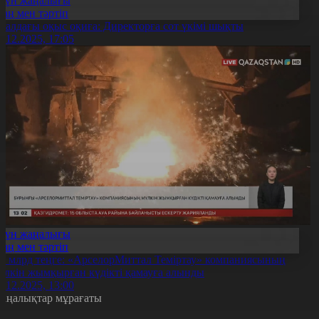
Күн жаңалығы
Заң мен тәртіп
ралдағы оқыс оқиға: Директорға сот үкімі шықты
6.12.2025, 17:05
Күн жаңалығы
Заң мен тәртіп
.8 млрд теңге: «АрселорМиттал Теміртау» компаниясының
үлкін жымқырған күдікті қамауға алынды
6.12.2025, 13:00
аңалықтар мұрағаты