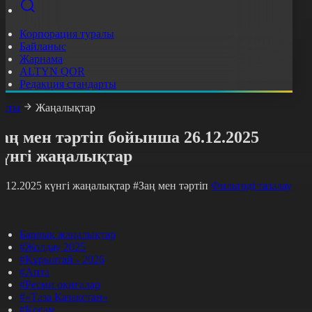
Корпорация туралы
Байланыс
Жарнама
ALTYN QOR
Редакция стандарты
асты
Жаңалықтар
аң мен тәртіп бойынша 26.12.2025
күнгі жаңалықтар
6.12.2025 күнгі жаңалықтар
#Заң мен тәртіп
Фильтрді тазалау
Барлық жаңалықтар
#Жолдау 2025
#Құрылтай - 2026
#Апта
#Ресми оқиғалар
#«Таза Қазақстан»
#Қоғам