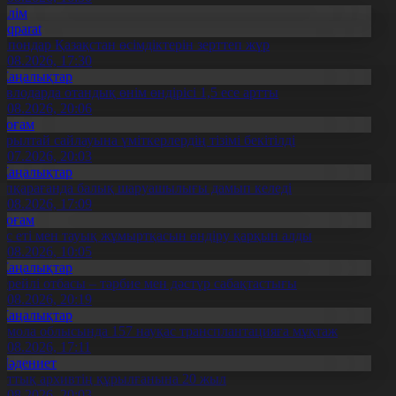
Білім
Aqparat
апондар Қазақстан өсімдіктерін зерттеп жүр
4.08.2026, 17:30
Жаңалықтар
авлодарда отандық өнім өндірісі 1,5 есе артты
5.08.2026, 20:06
Қоғам
ұрылтай сайлауына үміткерлердің тізімі бекітілді
3.07.2026, 20:03
Жаңалықтар
үпқарағанда балық шаруашылығы дамып келеді
7.08.2026, 17:09
Қоғам
ұс еті мен тауық жұмыртқасын өндіру қарқын алды
7.08.2026, 10:05
Жаңалықтар
ерейлі отбасы – тәрбие мен дәстүр сабақтастығы
7.08.2026, 20:19
Жаңалықтар
қмола облысында 157 науқас трансплантацияға мұқтаж
6.08.2026, 17:11
Мәдениет
лттық архивтің құрылғанына 20 жыл
5.08.2026, 20:03