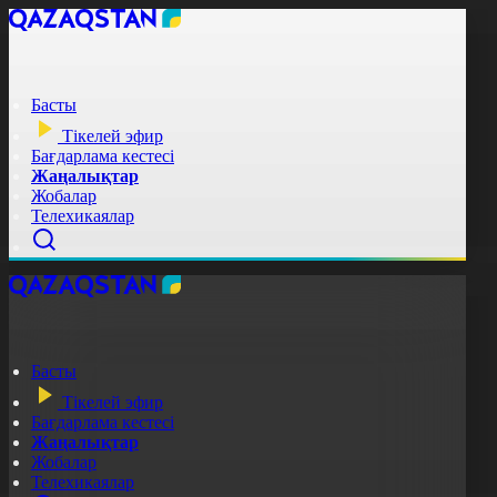
Басты
Тікелей эфир
Бағдарлама кестесі
Жаңалықтар
Жобалар
Телехикаялар
Басты
Тікелей эфир
Бағдарлама кестесі
Жаңалықтар
Жобалар
Телехикаялар