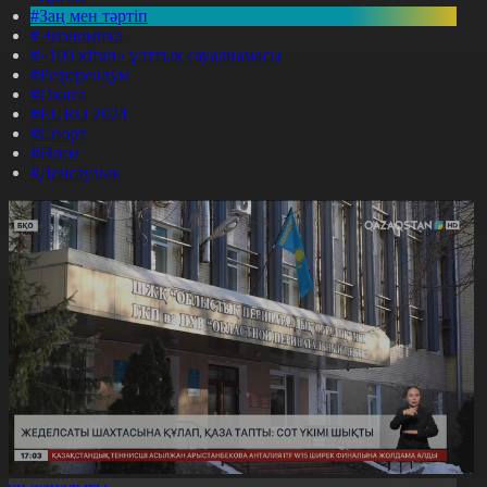
#Заң мен тәртіп
#Экономика
#«100 кітап» ұлттық сауалнамасы
#Референдум
#Оқиға
#EURO 2024
#Спорт
#Әлем
#Денсаулық