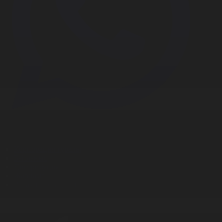
Корпорация туралы
Байланыс
Дистрибуция
Жарнама
Редакция стандарты