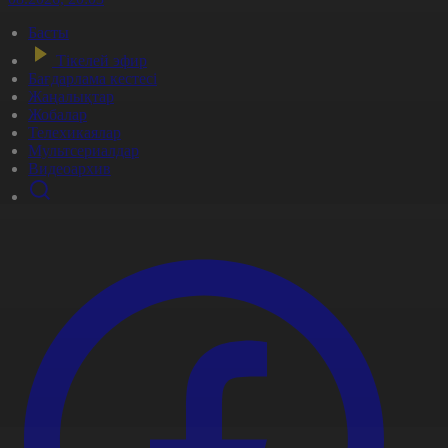
Басты
Тікелей эфир
Бағдарлама кестесі
Жаңалықтар
Жобалар
Телехикаялар
Мультсериалдар
Видеоархив