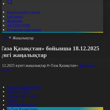
Корпорация туралы
Байланыс
Жарнама
ALTYN QOR
Редакция стандарты
асты
Жаңалықтар
Таза Қазақстан» бойынша 18.12.2025
күнгі жаңалықтар
8.12.2025 күнгі жаңалықтар
#«Таза Қазақстан»
Фильтрді
азалау
Барлық жаңалықтар
#Жолдау 2025
#Құрылтай - 2026
#Апта
#Ресми оқиғалар
#«Таза Қазақстан»