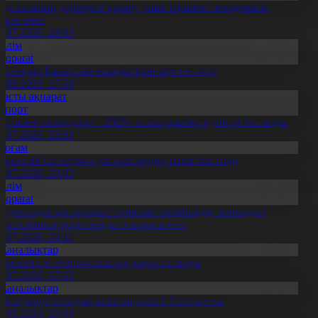
нді салалық дәрігерге қаралу үшін терапевт жолдамасы
ажет емес
0.07.2026, 20:05
Білім
Aqparat
апондар Қазақстан өсімдіктерін зерттеп жүр
4.08.2026, 17:30
Басты ақпарат
Спорт
Болашақ ойындары – 2026» халықаралық турнирі басталды
0.07.2026, 10:01
Қоғам
ұрылтай сайлауына үміткерлердің тізімі бекітілді
3.07.2026, 20:03
Білім
Aqparat
Тәуелсіздік ұрпақтары» грантын тағайындау жөніндегі
омиссияның қорытынды отырысы өтті
1.07.2026, 20:11
Жаңалықтар
ымкентте теміржолшылар марапатталды
1.07.2026, 17:15
Жаңалықтар
авлодарда отандық өнім өндірісі 1,5 есе артты
5.08.2026, 20:06