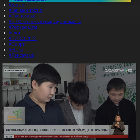
#Қоғам
#Заң мен тәртіп
#Экономика
#«100 кітап» ұлттық сауалнамасы
#Референдум
#Оқиға
#EURO 2024
#Спорт
#Әлем
#Денсаулық