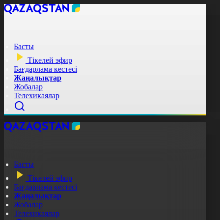
Басты
Тікелей эфир
Бағдарлама кестесі
Жаңалықтар
Жобалар
Телехикаялар
Басты
Тікелей эфир
Бағдарлама кестесі
Жаңалықтар
Жобалар
Телехикаялар