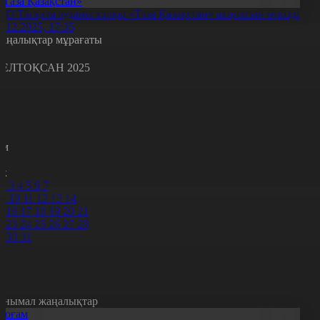
«Таза Қазақстан»
ҚО Тасқала ауданы халқы «Таза Қазақстан» акциясын өткізді
8.12.2025, 17:35
аңалықтар мұрағаты
ЕЛТОҚСАН 2025
с
с
р
с
м
н
к
2
3
4
5
6
7
9
10
11
12
13
14
5
16
17
18
19
20
21
2
23
24
25
26
27
28
9
30
31
анымал жаңалықтар
Қоғам