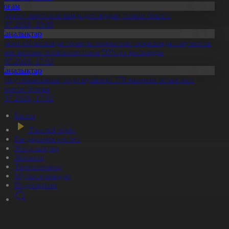
Қоғам
Әділет» партиясы кандидаттардың тізімін бекітті
0.07.2026, 20:08
Жаңалықтар
қмола облысында тұрақты жұмыстың арқасында әлеуметтік
өмек алатын отбасылар саны 50%-ға қысқарды
1.07.2026, 17:03
Жаңалықтар
етісу облысының жүргізушілері 170 мыңнан астам жол
режесін бұзған
1.07.2026, 17:02
Басты
Тікелей эфир
Бағдарлама кестесі
Жаңалықтар
Жобалар
Телехикаялар
Мультсериалдар
Видеоархив