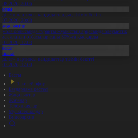
5.08.2026, 20:06
Қоғам
Әділет» партиясы кандидаттардың тізімін бекітті
0.07.2026, 20:08
Жаңалықтар
қмола облысында тұрақты жұмыстың арқасында әлеуметтік
өмек алатын отбасылар саны 50%-ға қысқарды
1.07.2026, 17:03
Саясат
Aqparat
Әділет» партиясы кандидаттар тізімін бекітті
0.07.2026, 17:00
Басты
Тікелей эфир
Бағдарлама кестесі
Жаңалықтар
Жобалар
Телехикаялар
Мультсериалдар
Видеоархив