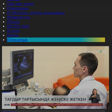
#Заң мен тәртіп
#Экономика
#«100 кітап» ұлттық сауалнамасы
#Референдум
#Оқиға
#EURO 2024
#Спорт
#Әлем
#Денсаулық