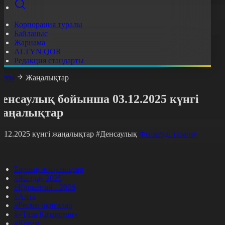
Корпорация туралы
Байланыс
Жарнама
ALTYN QOR
Редакция стандарты
асты
Жаңалықтар
енсаулық бойынша 03.12.2025 күнгі
жаңалықтар
3.12.2025 күнгі жаңалықтар
#Денсаулық
Фильтрді тазалау
Барлық жаңалықтар
#Жолдау 2025
#Құрылтай - 2026
#Апта
#Ресми оқиғалар
#«Таза Қазақстан»
#Қоғам