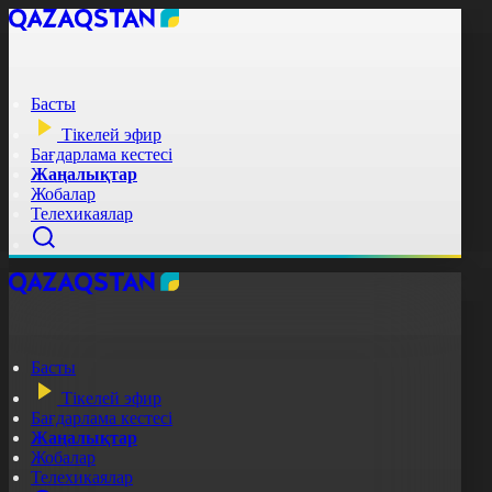
Басты
Тікелей эфир
Бағдарлама кестесі
Жаңалықтар
Жобалар
Телехикаялар
Басты
Тікелей эфир
Бағдарлама кестесі
Жаңалықтар
Жобалар
Телехикаялар