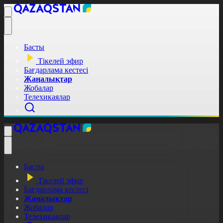
Басты
Тікелей эфир
Бағдарлама кестесі
Жаңалықтар
Жобалар
Телехикаялар
Басты
Тікелей эфир
Бағдарлама кестесі
Жаңалықтар
Жобалар
Телехикаялар