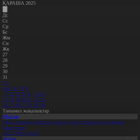
ҚАРАША 2025
Дс
Сс
Ср
Бс
Жм
Сн
Жк
27
28
29
30
31
1
2
3
4
5
6
7
8
9
10
11
12
13
14
15
16
17
18
19
20
21
22
23
24
25
26
27
28
29
30
Танымал жаңалықтар
#Қоғам
Енді салалық дәрігерге қаралу үшін терапевт жолдамасы
қажет емес
30.07.2026, 20:05
#Білім