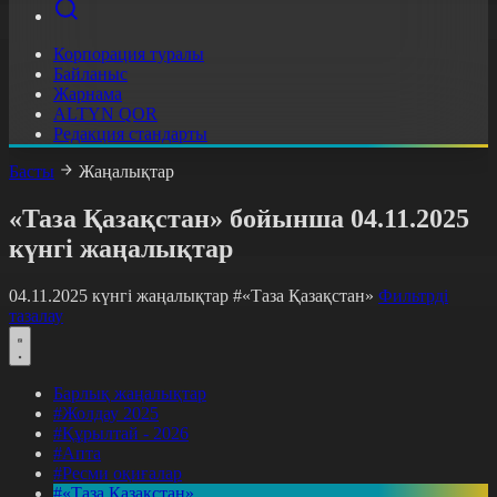
Корпорация туралы
Байланыс
Жарнама
ALTYN QOR
Редакция стандарты
Басты
Жаңалықтар
«Таза Қазақстан» бойынша 04.11.2025
күнгі жаңалықтар
04.11.2025 күнгі жаңалықтар
#«Таза Қазақстан»
Фильтрді
тазалау
Барлық жаңалықтар
#Жолдау 2025
#Құрылтай - 2026
#Апта
#Ресми оқиғалар
#«Таза Қазақстан»