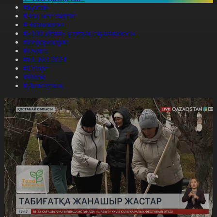
#Қоғам
#Заң мен тәртіп
#Экономика
#«100 кітап» ұлттық сауалнамасы
#Референдум
#Оқиға
#EURO 2024
#Спорт
#Әлем
#Денсаулық