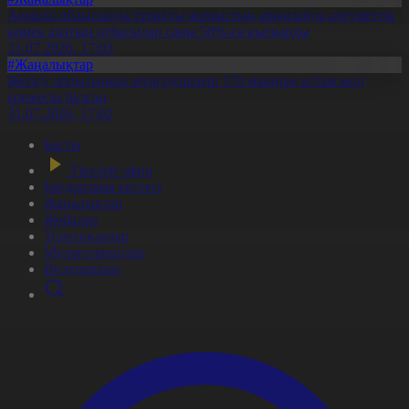
Ақмола облысында тұрақты жұмыстың арқасында әлеуметтік
көмек алатын отбасылар саны 50%-ға қысқарды
31.07.2026, 17:03
#Жаңалықтар
Жетісу облысының жүргізушілері 170 мыңнан астам жол
ережесін бұзған
31.07.2026, 17:02
Басты
Тікелей эфир
Бағдарлама кестесі
Жаңалықтар
Жобалар
Телехикаялар
Мультсериалдар
Видеоархив