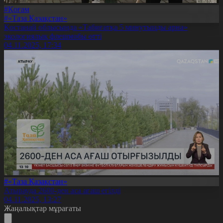
#Қоғам
#«Таза Қазақстан»
Қостанай облысында «Табиғатқа 5 минутыңды арна»
экологиялық флешмобы өтті
04.11.2025, 17:34
#«Таза Қазақстан»
Атырауда 2600-ден аса ағаш егілді
04.11.2025, 13:27
Жаңалықтар мұрағаты