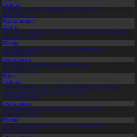
#Aqparat
Жапондар Қазақстан өсімдіктерін зерттеп жүр
04.08.2026, 17:30
#Басты ақпарат
#Спорт
«Болашақ ойындары – 2026» халықаралық турнирі басталды
30.07.2026, 10:01
#Қоғам
Құрылтай сайлауына үміткерлердің тізімі бекітілді
13.07.2026, 20:03
#Жаңалықтар
Шымкентте теміржолшылар марапатталды
31.07.2026, 17:15
#Білім
#Aqparat
«Тәуелсіздік ұрпақтары» грантын тағайындау жөніндегі
комиссияның қорытынды отырысы өтті
31.07.2026, 20:11
#Жаңалықтар
Павлодарда отандық өнім өндірісі 1,5 есе артты
05.08.2026, 20:06
#Қоғам
«Әділет» партиясы кандидаттардың тізімін бекітті
10.07.2026, 20:08
#Жаңалықтар