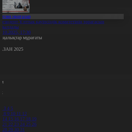
Ресми оқиғалар
резидент Ұлттық қауіпсіздік комитетінің төрағасын
абылдады
5.10.2025, 17:30
аңалықтар мұрағаты
АЗАН 2025
с
с
р
с
м
н
к
9
0
2
3
4
5
7
8
9
10
11
12
3
14
15
16
17
18
19
0
21
22
23
24
25
26
7
28
29
30
31