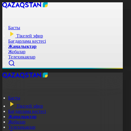
Басты
Тікелей эфир
Бағдарлама кестесі
Жаңалықтар
Жобалар
Телехикаялар
Басты
Тікелей эфир
Бағдарлама кестесі
Жаңалықтар
Жобалар
Телехикаялар