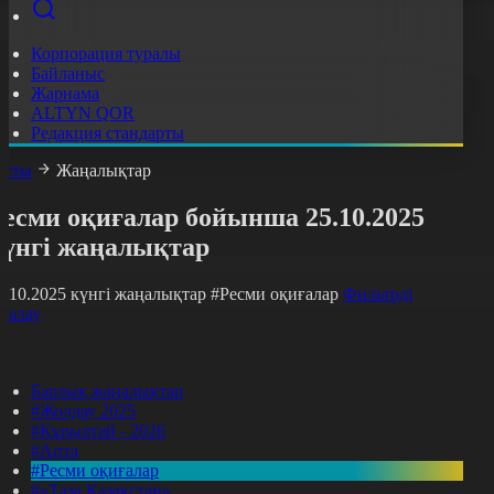
Корпорация туралы
Байланыс
Жарнама
ALTYN QOR
Редакция стандарты
асты
Жаңалықтар
Ресми оқиғалар бойынша 25.10.2025
күнгі жаңалықтар
5.10.2025 күнгі жаңалықтар
#Ресми оқиғалар
Фильтрді
азалау
Барлық жаңалықтар
#Жолдау 2025
#Құрылтай - 2026
#Апта
#Ресми оқиғалар
#«Таза Қазақстан»