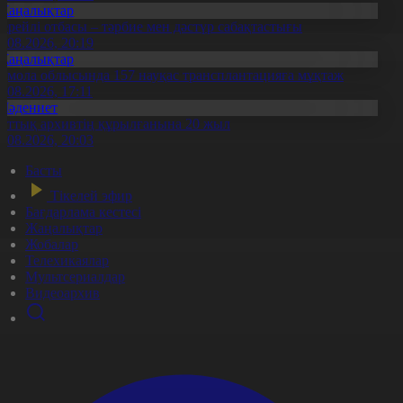
Жаңалықтар
ерейлі отбасы – тәрбие мен дәстүр сабақтастығы
7.08.2026, 20:19
Жаңалықтар
қмола облысында 157 науқас трансплантацияға мұқтаж
6.08.2026, 17:11
Мәдениет
лттық архивтің құрылғанына 20 жыл
5.08.2026, 20:03
Басты
Тікелей эфир
Бағдарлама кестесі
Жаңалықтар
Жобалар
Телехикаялар
Мультсериалдар
Видеоархив