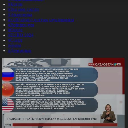
#Қоғам
#Заң мен тәртіп
#Экономика
#«100 кітап» ұлттық сауалнамасы
#Референдум
#Оқиға
#EURO 2024
#Спорт
#Әлем
#Денсаулық